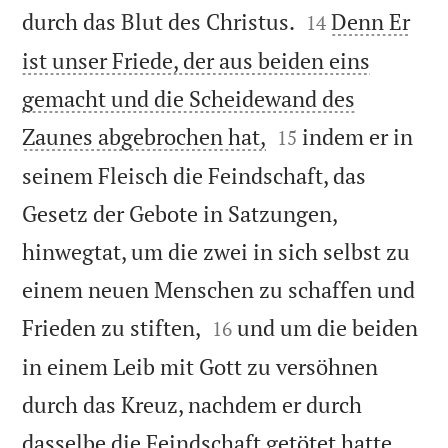


durch das Blut des Christus.
Denn Er
14
ist unser Friede, der aus beiden eins
gemacht und die Scheidewand des


Zaunes abgebrochen hat,
indem er in
15
seinem Fleisch die Feindschaft, das
Gesetz der Gebote in Satzungen,
hinwegtat, um die zwei in sich selbst zu
einem neuen Menschen zu schaffen und


Frieden zu stiften,
und um die beiden
16
in einem Leib mit Gott zu versöhnen
durch das Kreuz, nachdem er durch


dasselbe die Feindschaft getötet hatte.