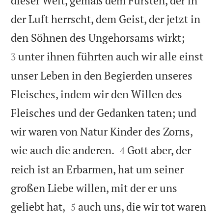
dieser Welt, gemäß dem Fürsten, der in
der Luft herrscht, dem Geist, der jetzt in


den Söhnen des Ungehorsams wirkt;
unter ihnen führten auch wir alle einst
3
unser Leben in den Begierden unseres
Fleisches, indem wir den Willen des
Fleisches und der Gedanken taten; und
wir waren von Natur Kinder des Zorns,


wie auch die anderen.
Gott aber, der
4
reich ist an Erbarmen, hat um seiner
großen Liebe willen, mit der er uns


geliebt hat,
auch uns, die wir tot waren
5