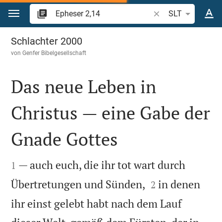
Zum Inhalt springen
Bibelstelle oder Beg
SLT
Epheser 2
Schlachter 2000
von
Genfer Bibelgesellschaft
Das neue Leben in
Christus — eine Gabe der
Gnade Gottes


— auch euch, die ihr tot wart durch
1


Übertretungen und Sünden,
in denen
2
ihr einst gelebt habt nach dem Lauf