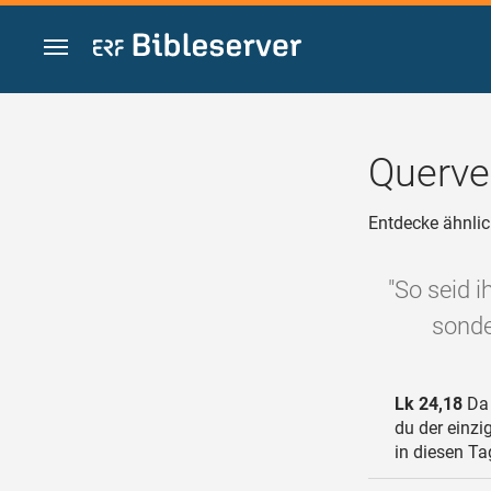
Zum Inhalt springen
Querve
Entdecke ähnlic
"So seid 
sonde
Lk 24,18
Da 
du der einzi
in diesen T