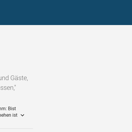
und Gäste,
ssen,"
hm: Bist
hehen ist