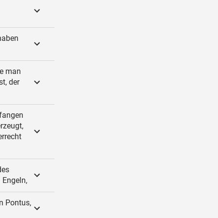
uhaben
ie man
t, der
pfangen
rzeugt,
rrecht
des
 Engeln,
in Pontus,