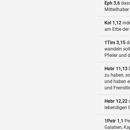
Eph 3,6
dass
Mitteilhaber
Kol 1,12
inde
am Erbe der 
1Tim 3,15
da
wandeln soll
Pfeiler und 
Hebr 11,13
D
zu haben, s
und haben e
und Fremdlin
Hebr 12,22
s
lebendigen 
1Petr 1,1
Pet
Galatien, Ka