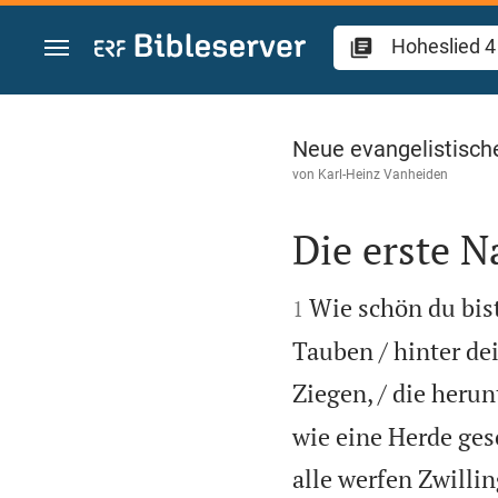
Zum Inhalt springen
Hoheslied 4
Neue evangelistisch
von
Karl-Heinz Vanheiden
Die erste N


Wie schön du bis
1
Tauben / hinter de
Ziegen, / die heru
wie eine Herde ges
alle werfen Zwillin