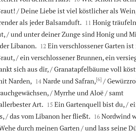
aut! / Deine Liebe ist viel köstlicher als Wein,


render als jeder Balsamduft.
Honig träufeln
11
t, / und unter deiner Zunge sind Honig und Mi


 der Libanon.
Ein verschlossener Garten ist
12
aut, / ein verschlossener Brunnen, ein versieg
ankt sich aus dir, / Granatapfelbäume voll köst
[6]


mit Narden,
Narde und Safran,
/ Gewürzro
14
rauchgewächsen, / Myrrhe und Aloë / samt


llerbester Art.
Ein Gartenquell bist du, / 
15


, / das vom Libanon her fließt.
Nordwind wa
16
Wehe durch meinen Garten / und lass seine Dü