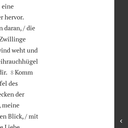
 eine


r hervor.
 daran, / die
 Zwillinge
ind weht und
Weihrauchhügel


ir.
Komm
8
fel des
ecken der
, meine
n Blick, / mit
e Liebe,