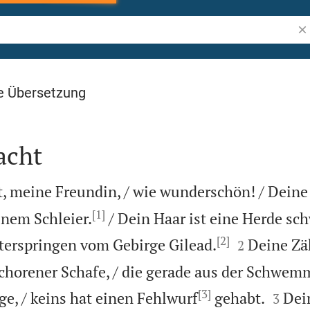
Bib
e Übersetzung
acht
t, meine Freundin, / wie wunderschön! / Dein
[1]
inem Schleier.
/ Dein Haar ist eine Herde sc
[2]


nterspringen vom Gebirge Gilead.
Deine Zä
2
chorener Schafe, / die gerade aus der Schwemme
[3]


ge, / keins hat einen Fehlwurf
gehabt.
Dei
3