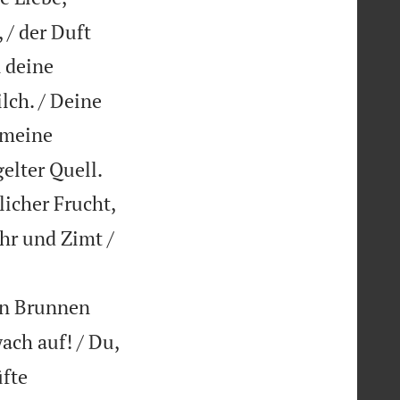
 / der Duft
 deine
lch. / Deine
 meine


elter Quell.
licher Frucht,
hr und Zimt /
ein Brunnen
ch auf! / Du,
fte