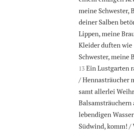
meine Schwester, Br
deiner Salben betö
Lippen, meine Brau
Kleider duften wie
Schwester, meine Br
Ein Lustgarten r
13
/ Hennasträucher 
samt allerlei Weih
Balsamsträuchern a
lebendigen Wassers
Südwind, komm! / 