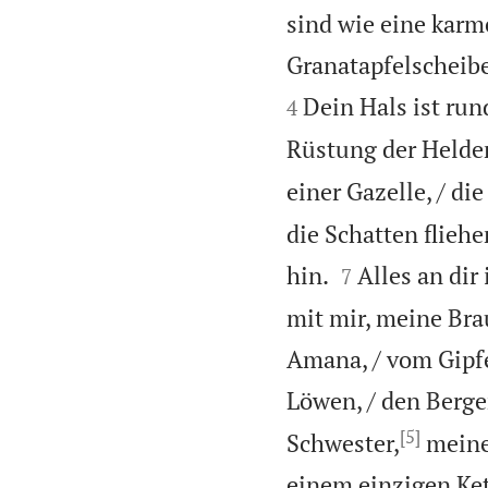
sind wie eine karme
Granatapfelscheibe
Dein Hals ist run
4
Rüstung der Helde
einer Gazelle, / di
die Schatten flieh


hin.
Alles an dir
7
mit mir, meine Bra
Amana, / vom Gipfe
Löwen, / den Berge
[5]
Schwester,
meine 
einem einzigen Ke