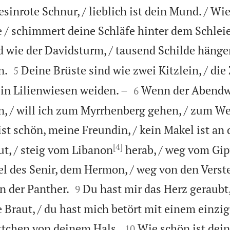
sinrote Schnur, / lieblich ist dein Mund. / Wie
 / schimmert deine Schläfe hinter dem Schleie
d wie der Davidsturm, / tausend Schilde hängen


n.
Deine Brüste sind wie zwei Kitzlein, / die
5


e in Lilienwiesen weiden. –
Wenn der Abendw
6
en, / will ich zum Myrrhenberg gehen, / zum 
 ist schön, meine Freundin, / kein Makel ist an d
[4]
ut, / steig vom Libanon
herab, / weg vom Gip
l des Senir, dem Hermon, / weg von den Verst


n der Panther.
Du hast mir das Herz geraubt
9
Braut, / du hast mich betört mit einem einzige


ttchen von deinem Hals.
Wie schön ist dein
10