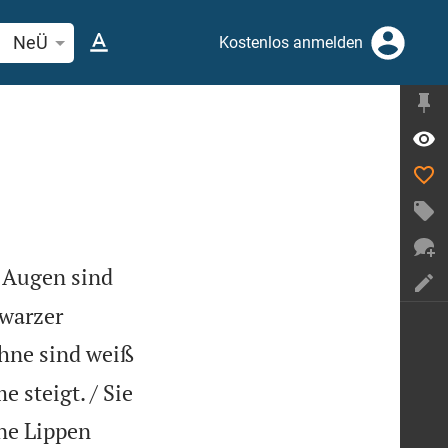
elstelle oder Begriff suchen
NeÜ
Kostenlos anmelden
e Augen sind
hwarzer
hne sind weiß
 steigt. / Sie
ne Lippen