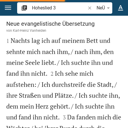
Zum Inhalt springen
Bibelstelle oder Beg
NeÜ
Hoheslied 3
Neue evangelistische Übersetzung
von
Karl-Heinz Vanheiden

Nachts lag ich auf meinem Bett und
1
sehnte mich nach ihm, / nach ihm, den
meine Seele liebt. / Ich suchte ihn und


fand ihn nicht.
Ich sehe mich
2
aufstehen: / Ich durchstreife die Stadt, /
ihre Straßen und Plätze. / Ich suchte ihn,
dem mein Herz gehört. / Ich suchte ihn


und fand ihn nicht.
Da fanden mich die
3