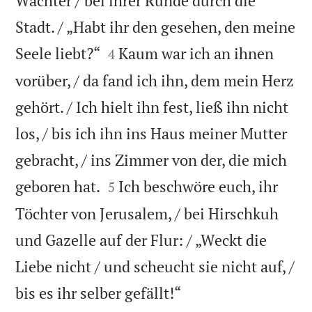
Wächter / bei ihrer Runde durch die
Stadt. / „Habt ihr den gesehen, den meine


Seele liebt?“
Kaum war ich an ihnen
4
vorüber, / da fand ich ihn, dem mein Herz
gehört. / Ich hielt ihn fest, ließ ihn nicht
los, / bis ich ihn ins Haus meiner Mutter
gebracht, / ins Zimmer von der, die mich


geboren hat.
Ich beschwöre euch, ihr
5
Töchter von Jerusalem, / bei Hirschkuh
und Gazelle auf der Flur: / „Weckt die
Liebe nicht / und scheucht sie nicht auf, /

bis es ihr selber gefällt!“