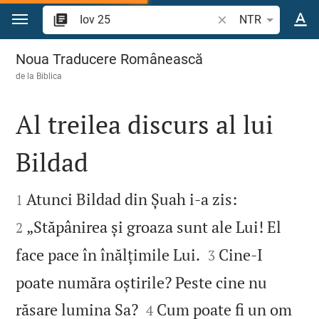
Sari la conținut
Căutați un verset bi
NTR
Iov 25
Noua Traducere Românească
de la
Biblica
Al treilea discurs al lui
Bildad




Atunci Bildad din Șuah i‑a zis:
1
„Stăpânirea și groaza sunt ale Lui! El
2


face pace în înălțimile Lui.
Cine‑I
3
poate număra oștirile? Peste cine nu


răsare lumina Sa?
Cum poate fi un om
4