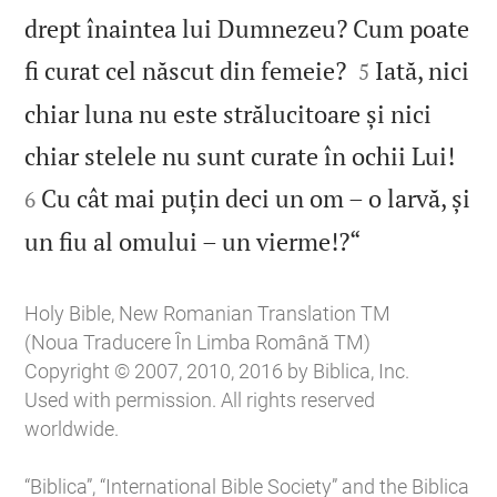
drept înaintea lui Dumnezeu? Cum poate


fi curat cel născut din femeie?
Iată, nici
5
chiar luna nu este strălucitoare și nici


chiar stelele nu sunt curate în ochii Lui!
Cu cât mai puțin deci un om – o larvă, și
6

un fiu al omului – un vierme!?“
Holy Bible, New Romanian Translation TM
(Noua Traducere În Limba Română TM)
Copyright © 2007, 2010, 2016 by Biblica, Inc.
Used with permission. All rights reserved
worldwide.
“Biblica”, “International Bible Society” and the Biblica