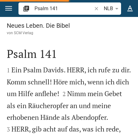
Zum Inhalt springen
Bibelstelle oder Begr
NLB
Psalm 141
Neues Leben. Die Bibel
von
SCM Verlag
Psalm 141


Ein Psalm Davids. HERR, ich rufe zu dir.
1
Komm schnell! Höre mich, wenn ich dich


um Hilfe anflehe!
Nimm mein Gebet
2
als ein Räucheropfer an und meine


erhobenen Hände als Abendopfer.
HERR, gib acht auf das, was ich rede,
3