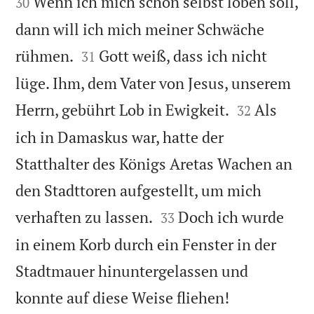
Wenn ich mich schon selbst loben soll,
30
dann will ich mich meiner Schwäche


rühmen.
Gott weiß, dass ich nicht
31
lüge. Ihm, dem Vater von Jesus, unserem


Herrn, gebührt Lob in Ewigkeit.
Als
32
ich in Damaskus war, hatte der
Statthalter des Königs Aretas Wachen an
den Stadttoren aufgestellt, um mich


verhaften zu lassen.
Doch ich wurde
33
in einem Korb durch ein Fenster in der
Stadtmauer hinuntergelassen und

konnte auf diese Weise fliehen!