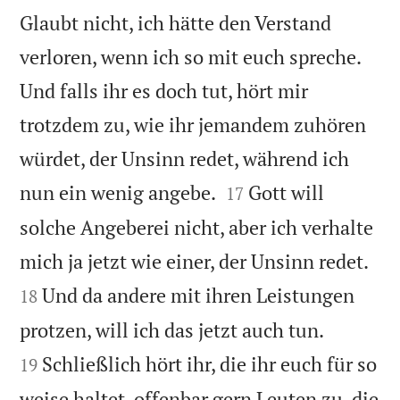
Glaubt nicht, ich hätte den Verstand
verloren, wenn ich so mit euch spreche.
Und falls ihr es doch tut, hört mir
trotzdem zu, wie ihr jemandem zuhören
würdet, der Unsinn redet, während ich


nun ein wenig angebe.
Gott will
17
solche Angeberei nicht, aber ich verhalte


mich ja jetzt wie einer, der Unsinn redet.
Und da andere mit ihren Leistungen
18


protzen, will ich das jetzt auch tun.
Schließlich hört ihr, die ihr euch für so
19
weise haltet, offenbar gern Leuten zu, die