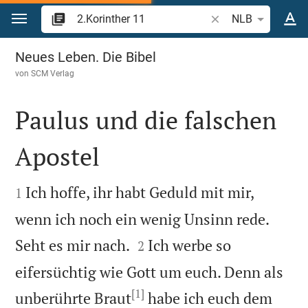
Zum Inhalt springen
Bibelstelle oder Begr
NLB
2.Korinther 11
Neues Leben. Die Bibel
von
SCM Verlag
Paulus und die falschen
Apostel


Ich hoffe, ihr habt Geduld mit mir,
1
wenn ich noch ein wenig Unsinn rede.


Seht es mir nach.
Ich werbe so
2
eifersüchtig wie Gott um euch. Denn als
[1]
unberührte Braut
habe ich euch dem