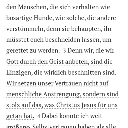
den Menschen, die sich verhalten wie
bösartige Hunde, wie solche, die andere
verstümmeln, denn sie behaupten, ihr
müsstet euch beschneiden lassen, um


gerettet zu werden.
Denn wir, die wir
3
Gott durch den Geist anbeten, sind die
Einzigen, die wirklich beschnitten sind.
Wir setzen unser Vertrauen nicht auf
menschliche Anstrengung, sondern sind
stolz auf das, was Christus Jesus für uns


getan hat.
Dabei könnte ich weit
4
größeres Selbstvertrauen haben als alle