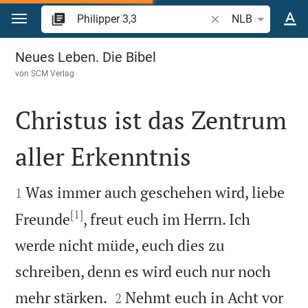
Zum Inhalt springen
Bibelstelle oder Begr
NLB
Philipper 3
Neues Leben. Die Bibel
von
SCM Verlag
Christus ist das Zentrum
aller Erkenntnis


Was immer auch geschehen wird, liebe
1
[1]
Freunde
, freut euch im Herrn. Ich
werde nicht müde, euch dies zu
schreiben, denn es wird euch nur noch


mehr stärken.
Nehmt euch in Acht vor
2