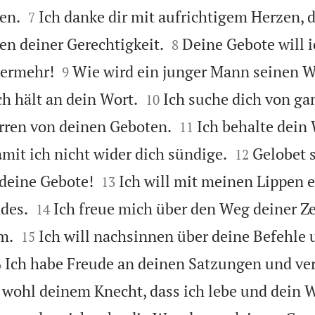


en.
Ich danke dir mit aufrichtigem Herzen, 
7


en deiner Gerechtigkeit.
Deine Gebote will i
8


mermehr!
Wie wird ein junger Mann seinen W
9


h hält an dein Wort.
Ich suche dich von g
10


irren von deinen Geboten.
Ich behalte dein 
11


it ich nicht wider dich sündige.
Gelobet s
12


deine Gebote!
Ich will mit meinen Lippen e
13


des.
Ich freue mich über den Weg deiner Z
14


m.
Ich will nachsinnen über deine Befehle
15

Ich habe Freude an deinen Satzungen und ve
6
 wohl deinem Knecht, dass ich lebe und dein W