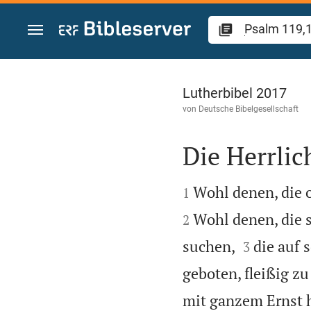
Zum Inhalt springen
Psalm 119
Lutherbibel 2017
von
Deutsche Bibelgesellschaft
Die Herrlic


Wohl denen, die 
1
Wohl denen, die 
2


suchen,
die auf 
3
geboten, fleißig zu
mit ganzem Ernst h