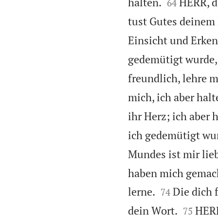


halten.
HERR, di
64
tust Gutes deinem
Einsicht und Erken
gedemütigt wurde, i
freundlich, lehre 
mich, ich aber hal
ihr Herz; ich aber
ich gedemütigt wur
Mundes ist mir lieb
haben mich gemacht


lerne.
Die dich 
74


dein Wort.
HERR
75