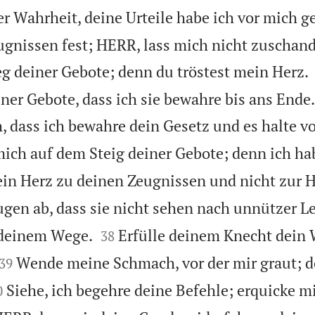
r Wahrheit, deine Urteile habe ich vor mich ge
ugnissen fest; HERR, lass mich nicht zuschan
g deiner Gebote; denn du tröstest mein Herz.
er Gebote, dass ich sie bewahre bis ans Ende.
, dass ich bewahre dein Gesetz und es halte 
ich auf dem Steig deiner Gebote; denn ich ha
in Herz zu deinen Zeugnissen und nicht zur 
en ab, dass sie nicht sehen nach unnützer Le


 deinem Wege.
Erfülle deinem Knecht dein 
38


Wende meine Schmach, vor der mir graut; 
39

Siehe, ich begehre deine Befehle; erquicke m
0