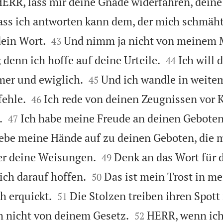
ERR, lass mir deine Gnade widerfahren, deine
ass ich antworten kann dem, der mich schmäht


dein Wort.
Und nimm ja nicht von meinem 
43


denn ich hoffe auf deine Urteile.
Ich will 
44


mmer und ewiglich.
Und ich wandle in weit
45


fehle.
Ich rede von deinen Zeugnissen vor 
46


.
Ich habe meine Freude an deinen Geboten,
47
ebe meine Hände auf zu deinen Geboten, die mi


er deine Weisungen.
Denk an das Wort für 
49


ich darauf hoffen.
Das ist mein Trost in m
50


h erquickt.
Die Stolzen treiben ihren Spott
51


h nicht von deinem Gesetz.
HERR, wenn ich
52