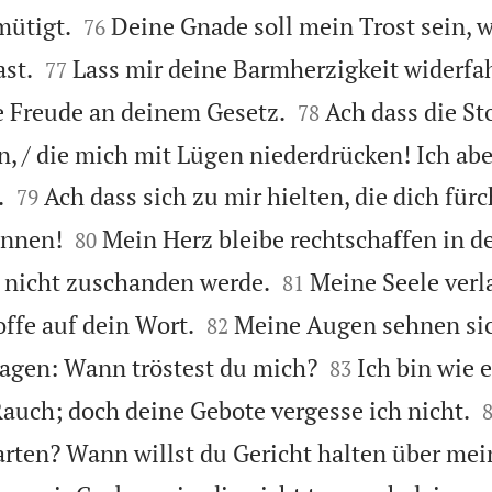


mütigt.
Deine Gnade soll mein Trost sein, 
76


st.
Lass mir deine Barmherzigkeit widerfah
77


e Freude an deinem Gesetz.
Ach dass die St
78
 / die mich mit Lügen niederdrücken! Ich abe


.
Ach dass sich zu mir hielten, die dich für
79


ennen!
Mein Herz bleibe rechtschaffen in d
80


 nicht zuschanden werde.
Meine Seele verl
81


offe auf dein Wort.
Meine Augen sehnen si
82


agen: Wann tröstest du mich?
Ich bin wie 
83
uch; doch deine Gebote vergesse ich nicht.
arten? Wann willst du Gericht halten über mei