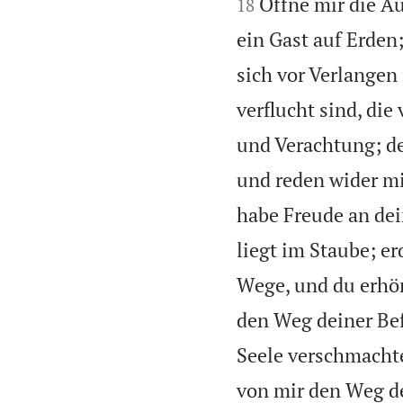
Öffne mir die A
18
ein Gast auf Erden;
sich vor Verlangen
verflucht sind, die
und Verachtung; de
und reden wider mi
habe Freude an dei
liegt im Staube; e
Wege, und du erhör
den Weg deiner Bef
Seele verschmachte
von mir den Weg de