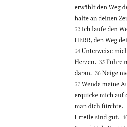
erwählt den Weg de
halte an deinen Ze
Ich laufe den We
32
HERR, den Weg dein
Unterweise mich
34


Herzen.
Führe m
35


daran.
Neige me
36
Wende meine Aug
37
erquicke mich auf
man dich fürchte.

Urteile sind gut.
4