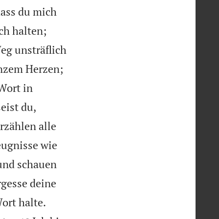
dass du mich
ch halten;
eg unsträflich
anzem Herzen;
Wort in
eist du,
rzählen alle
eugnisse wie
 und schauen
rgesse deine


ort halte.