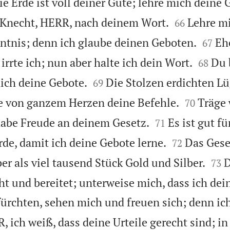
e Erde ist voll deiner Güte; lehre mich deine 


 Knecht, HERR, nach deinem Wort.
Lehre m
66


ntnis; denn ich glaube deinen Geboten.
Eh
67


rrte ich; nun aber halte ich dein Wort.
Du 
68


mich deine Gebote.
Die Stolzen erdichten L
69


te von ganzem Herzen deine Befehle.
Träge 
70


 habe Freude an deinem Gesetz.
Es ist gut fü
71


de, damit ich deine Gebote lerne.
Das Gese
72


er als viel tausend Stück Gold und Silber.
D
73
 und bereitet; unterweise mich, dass ich dei
fürchten, sehen mich und freuen sich; denn ich
, ich weiß, dass deine Urteile gerecht sind; in