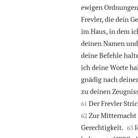
ewigen Ordnungen d
Frevler, die dein G
im Haus, in dem ic
deinen Namen und 
deine Befehle halte
ich deine Worte hal
gnädig nach deine
zu deinen Zeugnis
Der Frevler Stri
61
Zur Mitternacht 
62


Gerechtigkeit.
I
63