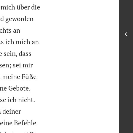
 mich über die
ed geworden
chts an
ss ich mich an
 sein, dass
en; sei mir
e meine Füße


ine Gebote.


e ich nicht.
n deiner
deine Befehle