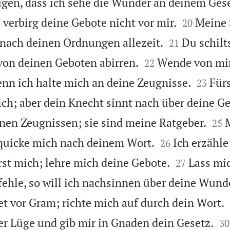
ugen, dass ich sehe die Wunder an deinem Gese


 verbirg deine Gebote nicht vor mir.
Meine 
20


 nach deinen Ordnungen allezeit.
Du schilt
21


 von deinen Geboten abirren.
Wende von mi
22


nn ich halte mich an deine Zeugnisse.
Fürs
23
ch; aber dein Knecht sinnt nach über deine Ge


nen Zeugnissen; sie sind meine Ratgeber.
25


rquicke mich nach deinem Wort.
Ich erzähle
26


st mich; lehre mich deine Gebote.
Lass mi
27
ehle, so will ich nachsinnen über deine Wund
t vor Gram; richte mich auf durch dein Wort.


r Lüge und gib mir in Gnaden dein Gesetz.
30