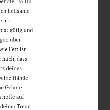


Gebote.
Du
65
ich heilsame
e ich
bist gütig und
ügen über
wie Fett ist
r mich, dass
tz deines
eine Hände
ne Gebote
 hoffe auf
 deiner Treue