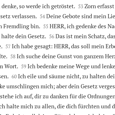


enke, so werde ich getröstet.
Zorn erfasst
53


esetz verlassen.
Deine Gebote sind mein Li
54


h Fremdling bin.
HERR, ich gedenke des Na
55


halte dein Gesetz.
Das ist mein Schatz, da
56


.
Ich habe gesagt: HERR, das soll mein Erbe
57


te.
Ich suche deine Gunst von ganzem Herz
58


m Wort.
Ich bedenke meine Wege und lenk
59


sen.
Ich eile und säume nicht, zu halten de
60
cke umschlingen mich; aber dein Gesetz vergess
stehe ich auf, dir zu danken für die Ordnunge
ch halte mich zu allen, die dich fürchten und 