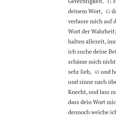


Gerechtigkeit.
H
41


deinem Wort,
d
42
verlasse mich auf 
Wort der Wahrheit; 
halten allezeit, i
ich suche deine Be
schäme mich nicht


sehr lieb,
und h
48
und sinne nach üb
Knecht, und lass m
dass dein Wort mic
dennoch weiche ic