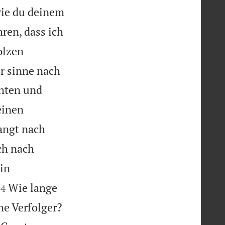
wie du deinem
ren, dass ich
olzen
r sinne nach
chten und
einen
angt nach
ch nach
ein


Wie lange
84


ne Verfolger?