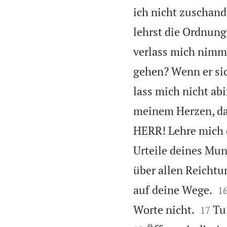
ich nicht zuschand
lehrst die Ordnung
verlass mich nim
gehen? Wenn er sic
lass mich nicht ab
meinem Herzen, dam
HERR! Lehre mich 
Urteile deines Mun
über allen Reichtu

auf deine Wege.
1


Worte nicht.
Tu
17