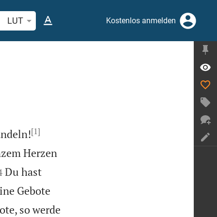
belstelle oder Begriff suchen
LUT
Kostenlos anmelden
[1]


andeln!
anzem Herzen


Du hast
4
ine Gebote
ote, so werde