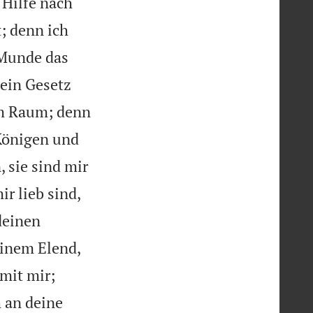
 Hilfe nach
; denn ich
Munde das
dein Gesetz
em Raum; denn
Königen und
 sie sind mir
r lieb sind,
deinen
einem Elend,
 mit mir;
 an deine