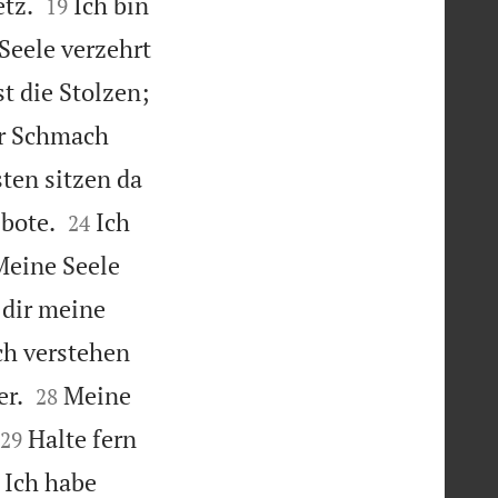


tz.
Ich bin
19
Seele verzehrt
st die Stolzen;
r Schmach
ten sitzen da


bote.
Ich
24
Meine Seele
 dir meine
ch verstehen


er.
Meine
28


Halte fern
29
Ich habe