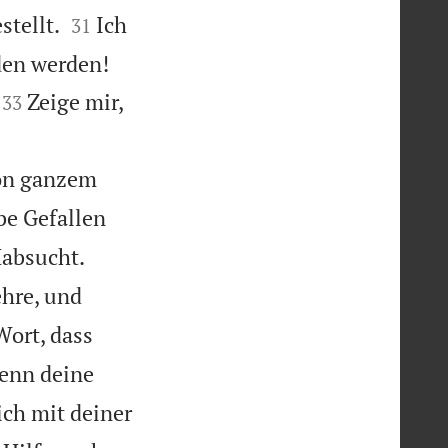


stellt.
Ich
31


den werden!


Zeige mir,
33


von ganzem
be Gefallen


Habsucht.
hre, und
Wort, dass
denn deine
ich mit deiner