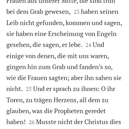
Frauen aus unserer Mitte, die sind früh


bei dem Grab gewesen,
haben seinen
23
Leib nicht gefunden, kommen und sagen,
sie haben eine Erscheinung von Engeln


gesehen, die sagen, er lebe.
Und
24
einige von denen, die mit uns waren,
gingen hin zum Grab und fanden’s so,
wie die Frauen sagten; aber ihn sahen sie


nicht.
Und er sprach zu ihnen: O ihr
25
Toren, zu trägen Herzens, all dem zu
glauben, was die Propheten geredet


haben!
Musste nicht der Christus dies
26