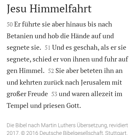
Jesu Himmelfahrt


Er führte sie aber hinaus bis nach
50
Betanien und hob die Hände auf und


segnete sie.
Und es geschah, als er sie
51
segnete, schied er von ihnen und fuhr auf


gen Himmel.
Sie aber beteten ihn an
52
und kehrten zurück nach Jerusalem mit


großer Freude
und waren allezeit im
53

Tempel und priesen Gott.
Die Bibel nach Martin Luthers Übersetzung, revidiert
2017, © 2016 Deutsche Bibelgesellschaft, Stuttgart.