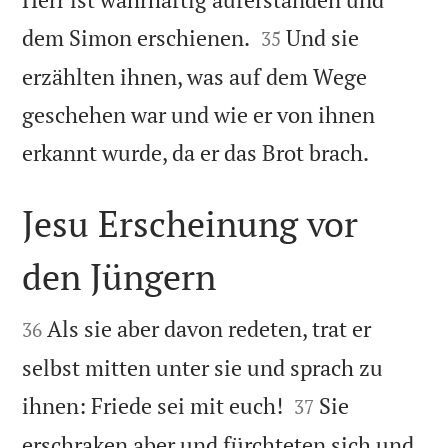


dem Simon erschienen.
Und sie
35
erzählten ihnen, was auf dem Wege
geschehen war und wie er von ihnen

erkannt wurde, da er das Brot brach.
Jesu Erscheinung vor
den Jüngern


Als sie aber davon redeten, trat er
36
selbst mitten unter sie und sprach zu


ihnen: Friede sei mit euch!
Sie
37
erschraken aber und fürchteten sich und