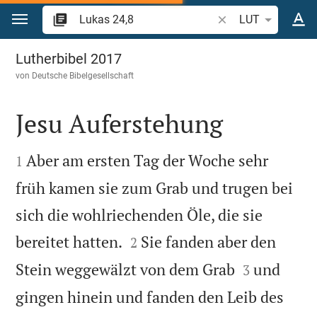
Zum Inhalt springen
Bibelstelle oder Beg
LUT
Lukas 24
Lutherbibel 2017
von
Deutsche Bibelgesellschaft
Jesu Auferstehung


Aber am ersten Tag der Woche sehr
1
früh kamen sie zum Grab und trugen bei
sich die wohlriechenden Öle, die sie


bereitet hatten.
Sie fanden aber den
2


Stein weggewälzt von dem Grab
und
3
gingen hinein und fanden den Leib des