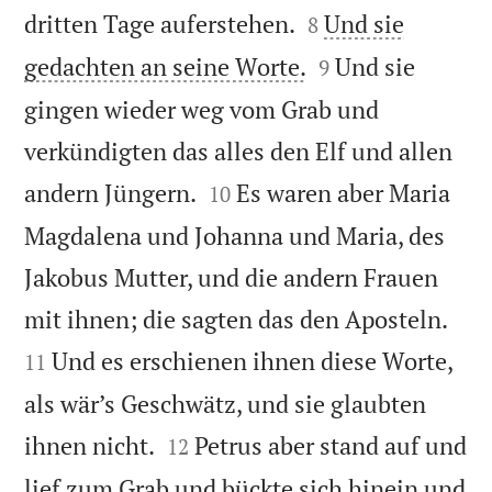


dritten Tage auferstehen.
Und sie
8


gedachten an seine Worte.
Und sie
9
gingen wieder weg vom Grab und
verkündigten das alles den Elf und allen


andern Jüngern.
Es waren aber Maria
10
Magdalena und Johanna und Maria, des
Jakobus Mutter, und die andern Frauen


mit ihnen; die sagten das den Aposteln.
Und es erschienen ihnen diese Worte,
11
als wär’s Geschwätz, und sie glaubten


ihnen nicht.
Petrus aber stand auf und
12
lief zum Grab und bückte sich hinein und