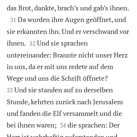

das Brot, dankte, brach’s und gab’s ihnen.

Da wurden ihre Augen geöffnet, und
31
sie erkannten ihn. Und er verschwand vor


ihnen.
Und sie sprachen
32
untereinander: Brannte nicht unser Herz
in uns, da er mit uns redete auf dem


Wege und uns die Schrift öffnete?
Und sie standen auf zu derselben
33
Stunde, kehrten zurück nach Jerusalem
und fanden die Elf versammelt und die


bei ihnen waren;
die sprachen: Der
34
Herr ist wahrhaftig auferstanden und