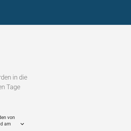
den in die
en Tage
den von
und am