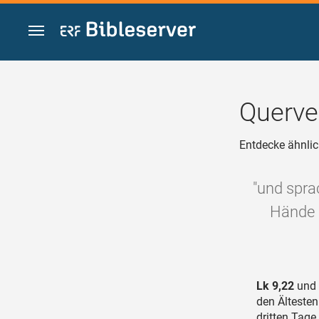
Zum Inhalt springen
Querve
Entdecke ähnlic
"und spra
Hände 
Lk 9,22
und 
den Älteste
dritten Tage