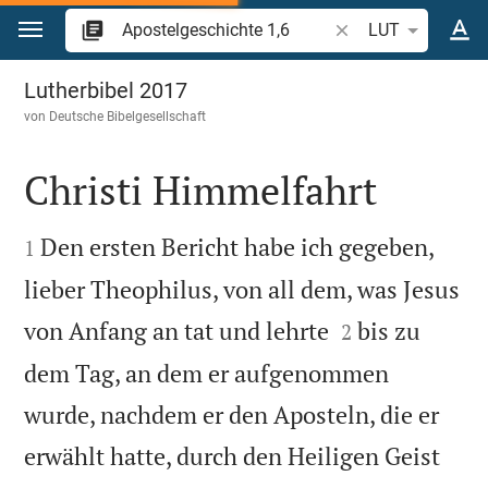
Zum Inhalt springen
Bibelstelle oder Beg
LUT
Apostelgeschichte 1
Lutherbibel 2017
von
Deutsche Bibelgesellschaft
Christi Himmelfahrt


Den ersten Bericht habe ich gegeben,
1
lieber Theophilus, von all dem, was Jesus


von Anfang an tat und lehrte
bis zu
2
dem Tag, an dem er aufgenommen
wurde, nachdem er den Aposteln, die er
erwählt hatte, durch den Heiligen Geist