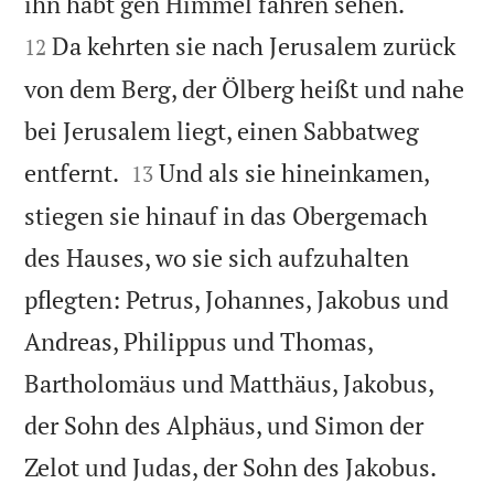


ihn habt gen Himmel fahren sehen.
Da kehrten sie nach Jerusalem zurück
12
von dem Berg, der Ölberg heißt und nahe
bei Jerusalem liegt, einen Sabbatweg


entfernt.
Und als sie hineinkamen,
13
stiegen sie hinauf in das Obergemach
des Hauses, wo sie sich aufzuhalten
pflegten: Petrus, Johannes, Jakobus und
Andreas, Philippus und Thomas,
Bartholomäus und Matthäus, Jakobus,
der Sohn des Alphäus, und Simon der


Zelot und Judas, der Sohn des Jakobus.