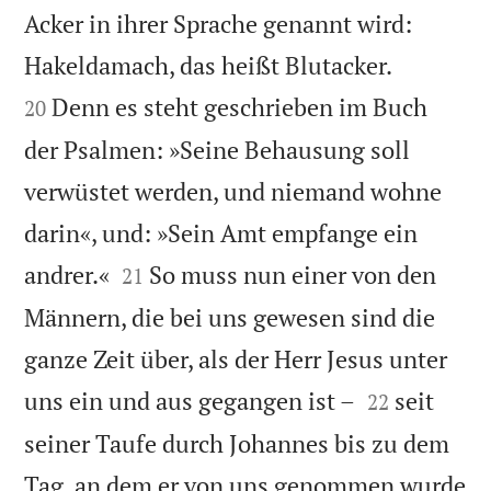
Acker in ihrer Sprache genannt wird:


Hakeldamach, das heißt Blutacker.
Denn es steht geschrieben im Buch
20
der Psalmen: »Seine Behausung soll
verwüstet werden, und niemand wohne
darin«, und: »Sein Amt empfange ein


andrer.«
So muss nun einer von den
21
Männern, die bei uns gewesen sind die
ganze Zeit über, als der Herr Jesus unter


uns ein und aus gegangen ist –
seit
22
seiner Taufe durch Johannes bis zu dem
Tag, an dem er von uns genommen wurde