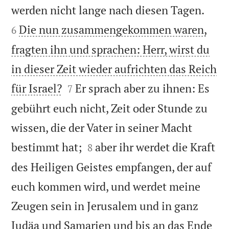


werden nicht lange nach diesen Tagen.
Die nun zusammengekommen waren,
6
fragten ihn und sprachen: Herr, wirst du
in dieser Zeit wieder aufrichten das Reich


für Israel?
Er sprach aber zu ihnen: Es
7
gebührt euch nicht, Zeit oder Stunde zu
wissen, die der Vater in seiner Macht


bestimmt hat;
aber ihr werdet die Kraft
8
des Heiligen Geistes empfangen, der auf
euch kommen wird, und werdet meine
Zeugen sein in Jerusalem und in ganz
Judäa und Samarien und bis an das Ende