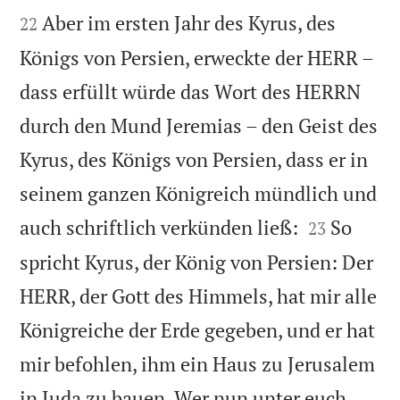


Aber im ersten Jahr des Kyrus, des
22
Königs von Persien, erweckte der HERR –
dass erfüllt würde das Wort des HERRN
durch den Mund Jeremias – den Geist des
Kyrus, des Königs von Persien, dass er in
seinem ganzen Königreich mündlich und


auch schriftlich verkünden ließ:
So
23
spricht Kyrus, der König von Persien: Der
HERR, der Gott des Himmels, hat mir alle
Königreiche der Erde gegeben, und er hat
mir befohlen, ihm ein Haus zu Jerusalem
in Juda zu bauen. Wer nun unter euch