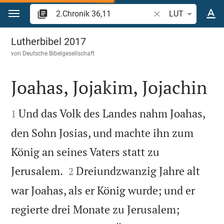
Zum Inhalt springen
Bibelstelle oder Beg
LUT
2.Chronik 36
Lutherbibel 2017
von
Deutsche Bibelgesellschaft
Joahas, Jojakim, Jojachin


Und das Volk des Landes nahm Joahas,
1
den Sohn Josias, und machte ihn zum
König an seines Vaters statt zu


Jerusalem.
Dreiundzwanzig Jahre alt
2
war Joahas, als er König wurde; und er


regierte drei Monate zu Jerusalem;