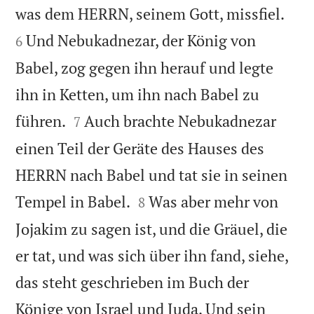


was dem HERRN, seinem Gott, missfiel.
Und Nebukadnezar, der König von
6
Babel, zog gegen ihn herauf und legte
ihn in Ketten, um ihn nach Babel zu


führen.
Auch brachte Nebukadnezar
7
einen Teil der Geräte des Hauses des
HERRN nach Babel und tat sie in seinen


Tempel in Babel.
Was aber mehr von
8
Jojakim zu sagen ist, und die Gräuel, die
er tat, und was sich über ihn fand, siehe,
das steht geschrieben im Buch der
Könige von Israel und Juda. Und sein