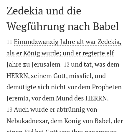
Zedekia und die
Wegführung nach Babel


Einundzwanzig Jahre alt war Zedekia,
11
als er König wurde; und er regierte elf


Jahre zu Jerusalem
und tat, was dem
12
HERRN, seinem Gott, missfiel, und
demütigte sich nicht vor dem Propheten


Jeremia, vor dem Mund des HERRN.
Auch wurde er abtrünnig von
13
Nebukadnezar, dem König von Babel, der
einen Eid bei Gott von ihm genommen