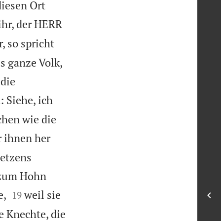
diesen Ort
ihr, der HERR
, so spricht
s ganze Volk,
 die
: Siehe, ich
chen wie die
r ihnen her
setzens
, zum Hohn


e,
weil sie
19
e Knechte, die