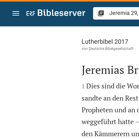
Zum Inhalt springen
Jeremia 29
Lutherbibel 2017
von
Deutsche Bibelgesellschaft
Jeremias Br


Dies sind die Wor
1
sandte an den Rest 
Propheten und an 
weggeführt hatte 
den Kämmerern und