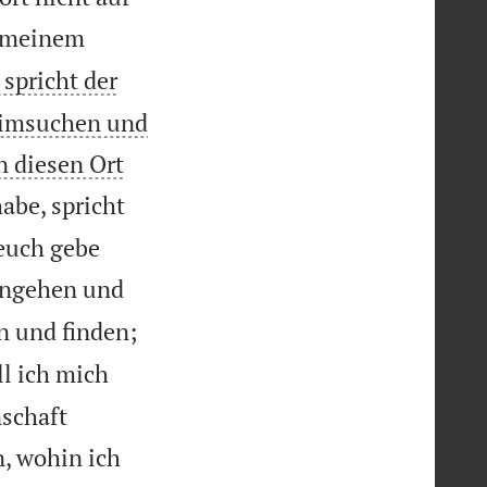
n meinem
spricht der
heimsuchen und
n diesen Ort
abe, spricht
 euch gebe
ingehen und
n und finden;
ll ich mich
nschaft
, wohin ich