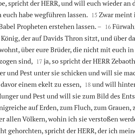
e, spricht der HERR, und will euch wieder an 


h euch habe wegführen lassen.
Zwar meint 
15


Babel Propheten erstehen lassen. –
Fürwahr
16
König, der auf Davids Thron sitzt, und über da
 wohnt, über eure Brüder, die nicht mit euch in


zogen sind,
ja, so spricht der HERR Zebaoth
17
er und Pest unter sie schicken und will sie ma


 davor einem ekelt zu essen,
und will hinte
18
Hunger und Pest und will sie zum Bild des Ent
önigreiche auf Erden, zum Fluch, zum Grauen
r allen Völkern, wohin ich sie verstoßen werd
t gehorchten, spricht der HERR, der ich mein