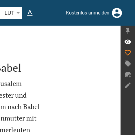
belstelle oder Begriff suchen
LUT
Kostenlos anmelden
Babel
erusalem
iester und
em nach Babel
inmutter mit
mmerleuten