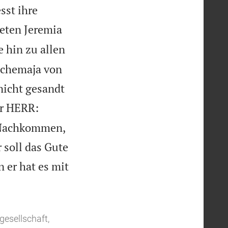
sst ihre
heten Jeremia
 hin zu allen
Schemaja von
nicht gesandt
er HERR:
 Nachkommen,
 soll das Gute
 er hat es mit
gesellschaft,