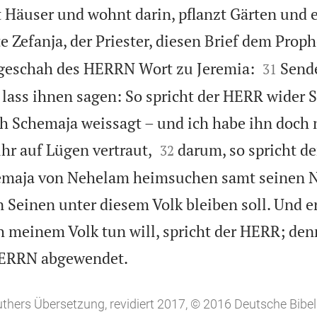
 Häuser und wohnt darin, pflanzt Gärten und e
e Zefanja, der Priester, diesen Brief dem Prop


geschah des HERRN Wort zu Jeremia:
Sende
31
lass ihnen sagen: So spricht der HERR wider 
 Schemaja weissagt – und ich habe ihn doch 


ihr auf Lügen vertraut,
darum, so spricht d
32
chemaja von Nehelam heimsuchen samt seinen
 Seinen unter diesem Volk bleiben soll. Und er
h meinem Volk tun will, spricht der HERR; denn

HERRN abgewendet.
uthers Übersetzung, revidiert 2017, © 2016 Deutsche Bibel