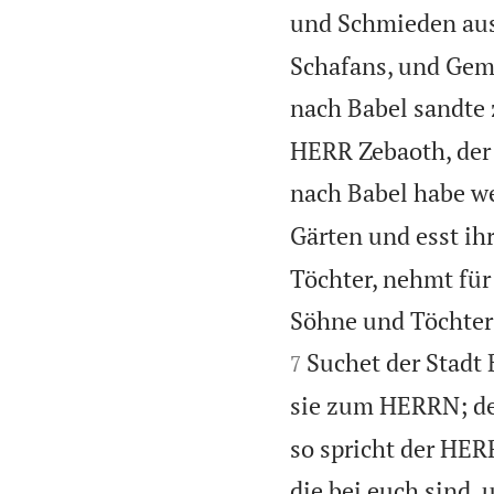
und Schmieden aus
Schafans, und Gemar
nach Babel sandte
HERR Zebaoth, der 
nach Babel habe w
Gärten und esst ih
Töchter, nehmt für
Söhne und Töchter 
Suchet der Stadt 
7
sie zum HERRN; den
so spricht der HERR
die bei euch sind,