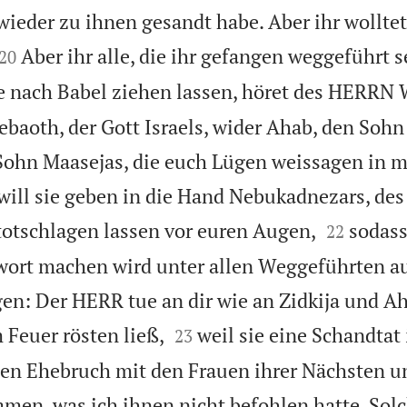
ieder zu ihnen gesandt habe. Aber ihr wolltet


Aber ihr alle, die ihr gefangen weggeführt se
20
 nach Babel ziehen lassen, höret des HERRN 
ebaoth, der Gott Israels, wider Ahab, den Sohn
 Sohn Maasejas, die euch Lügen weissagen in
will sie geben in die Hand Nebukadnezars, des


 totschlagen lassen vor euren Augen,
sodass
22
rt machen wird unter allen Weggeführten aus
gen: Der HERR tue an dir wie an Zidkija und Ah


 Feuer rösten ließ,
weil sie eine Schandtat 
23
en Ehebruch mit den Frauen ihrer Nächsten u
en, was ich ihnen nicht befohlen hatte. Solc