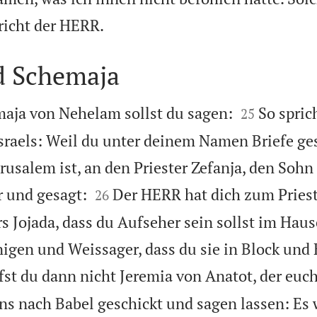

richt der HERR.
d Schemaja


aja von Nehelam sollst du sagen:
So spric
25
Israels: Weil du unter deinem Namen Briefe ge
Jerusalem ist, an den Priester Zefanja, den Sohn


r und gesagt:
Der HERR hat dich zum Prieste
26
ers Jojada, dass du Aufseher sein sollst im Ha
igen und Weissager, dass du sie in Block und E
st du dann nicht Jeremia von Anatot, der euc
ns nach Babel geschickt und sagen lassen: Es 