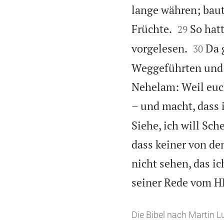
lange währen; baut


Früchte.
So hatt
29


vorgelesen.
Da 
30
Weggeführten und 
Nehelam: Weil euch
– und macht, dass 
Siehe, ich will S
dass keiner von den
nicht sehen, das ic
seiner Rede vom 
Die Bibel nach Martin L