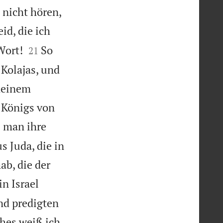
 nicht hören,
id, die ich


Wort!
So
21
 Kolajas, und
 meinem
 Königs von
 man ihre
 Juda, die in
ab, die der
in Israel
nd predigten
hes weiß ich