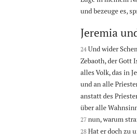
und bezeuge es, sp
Jeremia un


Und wider Schem
24
Zebaoth, der Gott 
alles Volk, das in 
und an alle Prieste
anstatt des Priest
über alle Wahnsinn
nun, warum straf
27
Hat er doch zu u
28