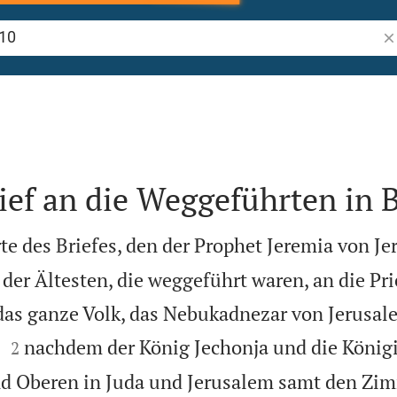
Bi
ief an die Weggeführten in 
te des Briefes, den der Prophet Jeremia von J
der Ältesten, die weggeführt waren, an die Pr
das ganze Volk, das Nebukadnezar von Jerusal


–
nachdem der König Jechonja und die König
2
 Oberen in Juda und Jerusalem samt den Zi