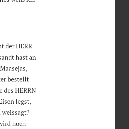
ht der HERR
sandt hast an
 Maasejas,
r bestellt
use des HERRN


isen legst, –


h weissagt?
wird noch