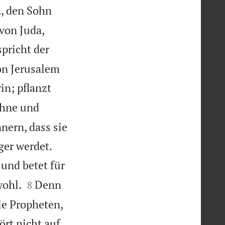
a, den Sohn
 von Juda,
spricht der
on Jerusalem
in; pflanzt
öhne und
nern, dass sie


ger werdet.
 und betet für


wohl.
Denn
8
ie Propheten,
ört nicht auf