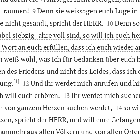


e träumen!
Denn sie weissagen euch Lüge i
9


e nicht gesandt, spricht der HERR.
Denn so 
10
el siebzig Jahre voll sind, so will ich euch 
 Wort an euch erfüllen, dass ich euch wieder a
h weiß wohl, was ich für Gedanken über euch h
 des Friedens und nicht des Leides, dass ich
[1]


ung.
Und ihr werdet mich anrufen und h
12


h will euch erhören.
Ihr werdet mich suche
13


h von ganzem Herzen suchen werdet,
so wi
14
ssen, spricht der HERR, und will eure Gefange
ammeln aus allen Völkern und von allen Orten