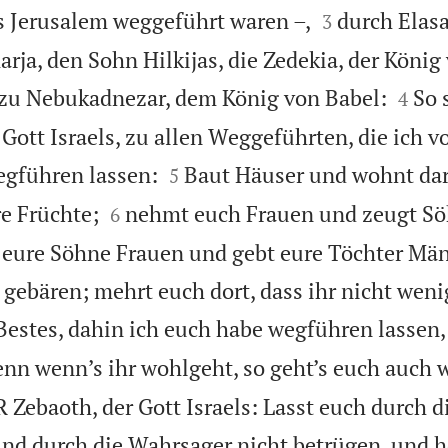


 Jerusalem weggeführt waren –,
durch Elas
3
ja, den Sohn Hilkijas, die Zedekia, der König


 zu Nebukadnezar, dem König von Babel:
So 
4
Gott Israels, zu allen Weggeführten, die ich v


egführen lassen:
Baut Häuser und wohnt dar
5


re Früchte;
nehmt euch Frauen und zeugt S
6
 eure Söhne Frauen und gebt eure Töchter Män
gebären; mehrt euch dort, dass ihr nicht weni
Bestes, dahin ich euch habe wegführen lassen,
n wenn’s ihr wohlgeht, so geht’s euch auch 
 Zebaoth, der Gott Israels: Lasst euch durch d
 und durch die Wahrsager nicht betrügen, und h