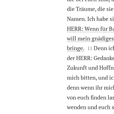
die Träume, die si
Namen. Ich habe si
HERR: Wenn für Bab
will mein gnädiges


bringe.
Denn ic
11
der HERR: Gedanken
Zukunft und Hoffn
mich bitten, und ic
denn wenn ihr mic
von euch finden la
wenden und euch s