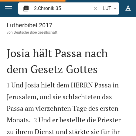
Zum Inhalt springen
Bibelstelle oder Beg
LUT
2.Chronik 35
Lutherbibel 2017
von
Deutsche Bibelgesellschaft
Josia hält Passa nach
dem Gesetz Gottes


Und Josia hielt dem HERRN Passa in
1
Jerusalem, und sie schlachteten das
Passa am vierzehnten Tage des ersten


Monats.
Und er bestellte die Priester
2
zu ihrem Dienst und stärkte sie für ihr