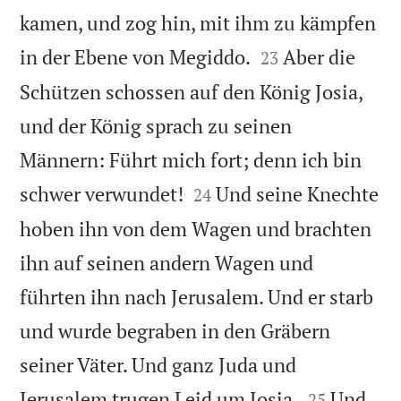
kamen, und zog hin, mit ihm zu kämpfen


in der Ebene von Megiddo.
Aber die
23
Schützen schossen auf den König Josia,
und der König sprach zu seinen
Männern: Führt mich fort; denn ich bin


schwer verwundet!
Und seine Knechte
24
hoben ihn von dem Wagen und brachten
ihn auf seinen andern Wagen und
führten ihn nach Jerusalem. Und er starb
und wurde begraben in den Gräbern
seiner Väter. Und ganz Juda und


Jerusalem trugen Leid um Josia.
Und
25