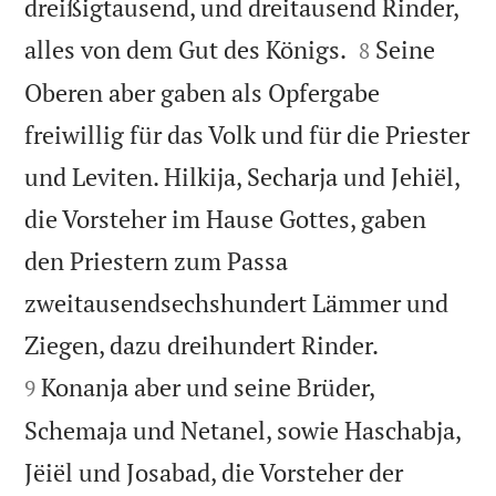
dreißigtausend, und dreitausend Rinder,


alles von dem Gut des Königs.
Seine
8
Oberen aber gaben als Opfergabe
freiwillig für das Volk und für die Priester
und Leviten. Hilkija, Secharja und Jehiël,
die Vorsteher im Hause Gottes, gaben
den Priestern zum Passa
zweitausendsechshundert Lämmer und


Ziegen, dazu dreihundert Rinder.
Konanja aber und seine Brüder,
9
Schemaja und Netanel, sowie Haschabja,
Jëiël und Josabad, die Vorsteher der