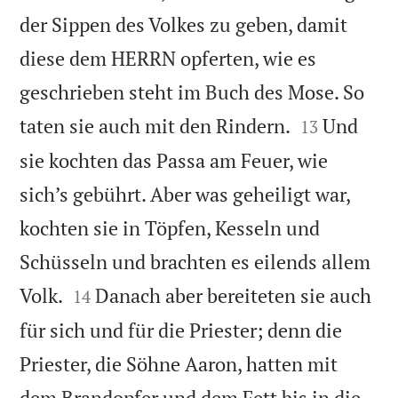
der Sippen des Volkes zu geben, damit
diese dem HERRN opferten, wie es
geschrieben steht im Buch des Mose. So


taten sie auch mit den Rindern.
Und
13
sie kochten das Passa am Feuer, wie
sich’s gebührt. Aber was geheiligt war,
kochten sie in Töpfen, Kesseln und
Schüsseln und brachten es eilends allem


Volk.
Danach aber bereiteten sie auch
14
für sich und für die Priester; denn die
Priester, die Söhne Aaron, hatten mit
dem Brandopfer und dem Fett bis in die