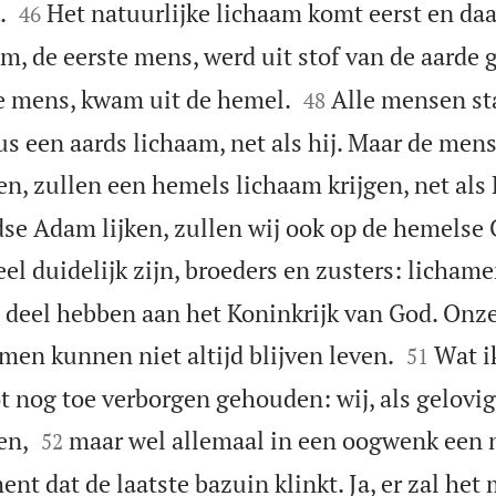


.
Het natuurlijke lichaam komt eerst en daa
46
m, de eerste mens, werd uit stof van de aarde 


e mens, kwam uit de hemel.
Alle mensen s
48
 een aards lichaam, net als hij. Maar de mens
n, zullen een hemels lichaam krijgen, net als 
dse Adam lijken, zullen wij ook op de hemelse 
eel duidelijk zijn, broeders en zusters: licham
deel hebben aan het Koninkrijk van God. Onz


men kunnen niet altijd blijven leven.
Wat i
51
ot nog toe verborgen gehouden: wij, als gelovig


en,
maar wel allemaal in een oogwenk een 
52
nt dat de laatste bazuin klinkt. Ja, er zal het