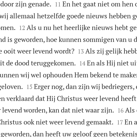


door zijn genade.
En het gaat niet om hen 
11
t wij allemaal hetzelfde goede nieuws hebben g


omen.
Als u nu het heerlijke nieuws hebt g
12
end is geworden, hoe kunnen sommigen van u 


e ooit weer levend wordt?
Als zij gelijk heb
13


uit de dood teruggekomen.
En als Hij niet u
14
kunnen wij wel ophouden Hem bekend te maken


geloven.
Erger nog, dan zijn wij bedriegers,
15
n verklaard dat Hij Christus weer levend heeft


 levend worden, kan dat niet waar zijn.
Als
16


Christus ook niet weer levend gemaakt.
En a
17
s geworden, dan heeft uw geloof geen betekenis