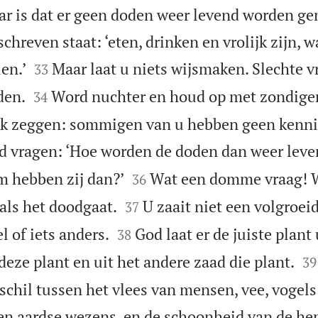
aar is dat er geen doden weer levend worden ge
schreven staat: ‘eten, drinken en vrolijk zijn,


en.’
Maar laat u niets wijsmaken. Slechte 
33


den.
Word nuchter en houd op met zondige
34
k zeggen: sommigen van u hebben geen kenni
nd vragen: ‘Hoe worden de doden dan weer lev


m hebben zij dan?’
Wat een domme vraag! W
36


als het doodgaat.
U zaait niet een volgroei
37


l of iets anders.
God laat er de juiste plant
38


eze plant en uit het andere zaad die plant.
39
verschil tussen het vlees van mensen, vee, vogels
en aardse wezens, en de schoonheid van de he