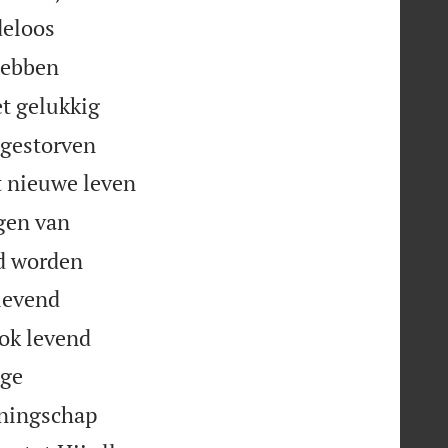
deloos
hebben
et gelukkig
 gestorven
t nieuwe leven
gen van
nd worden
 levend
ook levend
ige
oningschap