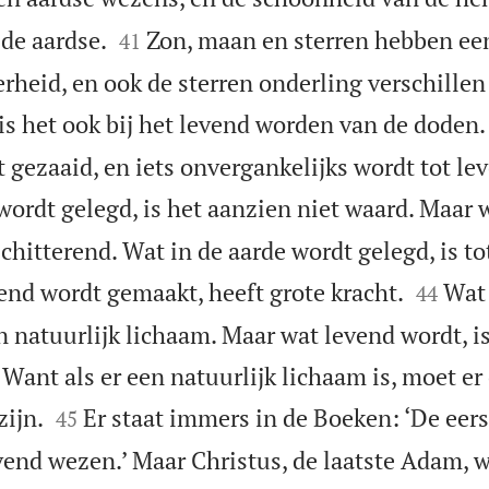


 de aardse.
Zon, maan en sterren hebben ee
41
rheid, en ook de sterren onderling verschillen
is het ook bij het levend worden van de doden. 
 gezaaid, en iets onvergankelijks wordt tot le
wordt gelegd, is het aanzien niet waard. Maar 
chitterend. Wat in de aarde wordt gelegd, is tot


end wordt gemaakt, heeft grote kracht.
Wat 
44
n natuurlijk lichaam. Maar wat levend wordt, i
 Want als er een natuurlijk lichaam is, moet er


zijn.
Er staat immers in de Boeken: ‘De eer
45
end wezen.’ Maar Christus, de laatste Adam, w