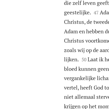
die zelf leven geeft


geestelijke.
Ada
47
Christus, de tweed
Adam en hebben dus
Christus voortkome
zoals wij op de aar


lijken.
Laat ik h
50
bloed kunnen geen 
vergankelijke licha
vertel, heeft God t
niet allemaal sterv
krijgen op het mome