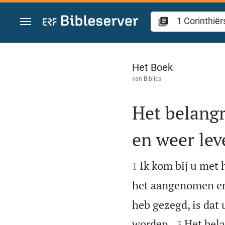
Spring naar inhoud
1 Corinthiërs 15
Het Boek
van
Biblica
Het belangr
en weer le


Ik kom bij u met 
1
het aangenomen en 
heb gezegd, is dat


worden.
Het bela
3