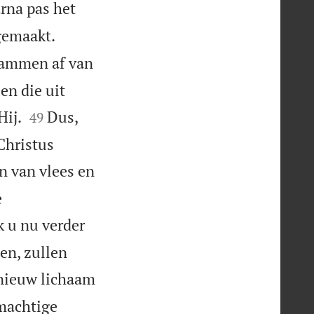
rna pas het
gemaakt.
tammen af van
en die uit


Hij.
Dus,
49
Christus
en van vlees en
e
k u nu verder
en, zullen
nieuw lichaam
 machtige