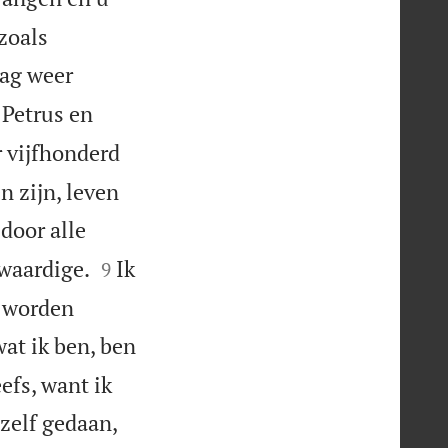
zoals
dag weer
 Petrus en
r vijfhonderd
n zijn, leven
door alle


nwaardige.
Ik
9
n worden
at ik ben, ben
efs, want ik
zelf gedaan,