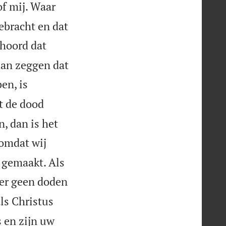
of mij. Waar
ebracht en dat
ehoord dat
dan zeggen dat
ben, is
it de dood
, dan is het
 omdat wij
 gemaakt. Als
 er geen doden
ls Christus
 en zijn uw