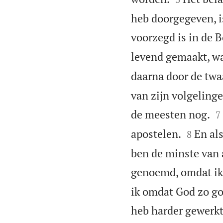
heb doorgegeven, is
voorzegd is in de 
levend gemaakt, wa
daarna door de twa
van zijn volgelinge

de meesten nog.
7


apostelen.
En als
8
ben de minste van 
genoemd, omdat ik
ik omdat God zo goe
heb harder gewerkt 