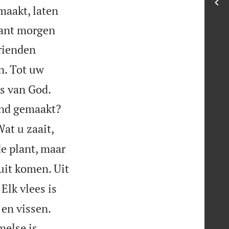
maakt, laten
 want morgen
vrienden
n. Tot uw


s van God.
end gemaakt?
at u zaait,
de plant, maar
 uit komen. Uit
Elk vlees is


 en vissen.
melse is