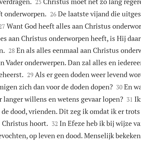


verdragen.
Christus moet net zo lang regere
25


ft onderworpen.
De laatste vijand die uitge
26


Want God heeft alles aan Christus onderwor
27
les aan Christus onderworpen heeft, is Hij daar


n.
En als alles eenmaal aan Christus onderw
28
jn Vader onderwerpen. Dan zal alles en iederee


eheerst.
Als er geen doden weer levend wo
29


igen zich dan voor de doden dopen?
En w
30


r langer willens en wetens gevaar lopen?
Ik
31
de dood, vrienden. Dit zeg ik omdat ik er trots


 Christus hoort.
In Efeze heb ik bij wijze 
32
evochten, op leven en dood. Menselijk bekeken