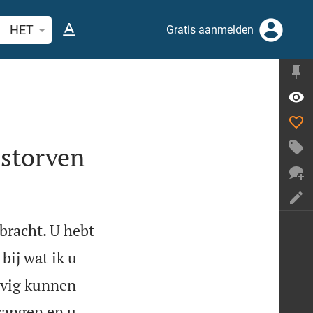
ek Bijbelvers of woord
HET
Gratis aanmelden
estorven
bracht. U hebt
 bij wat ik u
ovig kunnen
vangen en u