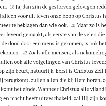


en.
Ja, dan zijn de gestorven gelovigen red
18
j alleen voor dit leven onze hoop op Christus 


 meer te beklagen dan wie ook.
Maar zo is h
20
eer levend gemaakt, als eerste van de velen die
 de dood door een mens is gekomen, is ook he


gekomen.
Zoals alle mensen, als nakomelin
22
zullen ook alle volgelingen van Christus leve
op zijn beurt, natuurlijk. Eerst is Christus Zelf
ij terugkomt, zullen allen die bij Hem horen, 
komt het einde. Wanneer Christus alle vijand
g en macht heeft uitgeschakeld, zal Hij zijn k