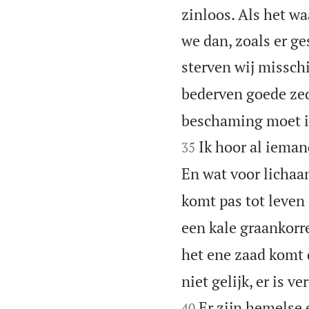
zinloos. Als het w
we dan, zoals er ge
sterven wij misschi
bederven goede ze
beschaming moet i
Ik hoor al iema
35
En wat voor lichaa
komt pas tot leven 
een kale graankorre
het ene zaad komt d
niet gelijk, er is 
Er zijn hemelse 
40