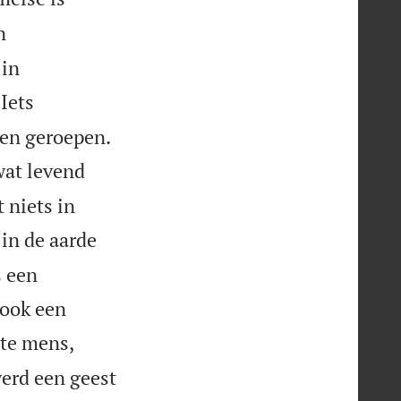
n
 in
Iets


ven geroepen.
wat levend
 niets in
in de aarde
s een
 ook een
ste mens,
erd een geest