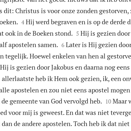
 dit: Christus is voor onze zonden gestorven, 


Boeken.
Hij werd begraven en is op de derde 
4


t ook in de Boeken stond.
Hij is gezien door
5


alf apostelen samen.
Later is Hij gezien doo
6
n tegelijk. Hoewel enkelen van hen al gestorve

Hij is gezien door Jakobus en daarna nog eens 
 allerlaatste heb ik Hem ook gezien, ik, een o
alle apostelen en zou niet eens apostel moge


 de gemeente van God vervolgd heb.
Maar w
10
d voor mij is geweest. En dat was niet teverge
dan de andere apostelen. Toch heb ik dat niet 