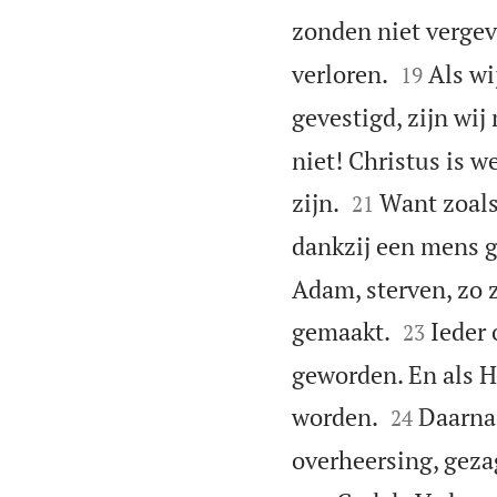
zonden niet vergev


verloren.
Als wi
19
gevestigd, zijn wij
niet! Christus is w


zijn.
Want zoals
21
dankzij een mens 
Adam, sterven, zo 


gemaakt.
Ieder 
23
geworden. En als H


worden.
Daarna 
24
overheersing, geza