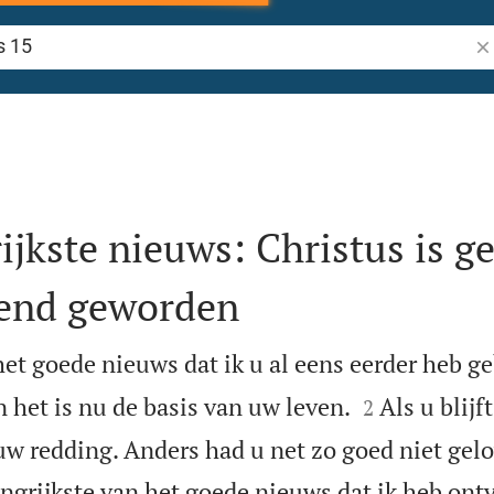
Zo
ijkste nieuws: Christus is g
vend geworden
het goede nieuws dat ik u al eens eerder heb ge


het is nu de basis van uw leven.
Als u blijft
2
 uw redding. Anders had u net zo goed niet gel
ngrijkste van het goede nieuws dat ik heb ont