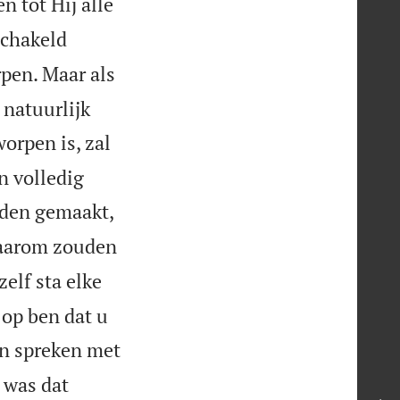
n tot Hij alle
schakeld
pen. Maar als
 natuurlijk
orpen is, zal
n volledig
rden gemaakt,
aarom zouden
zelf sta elke
 op ben dat u
van spreken met
 was dat