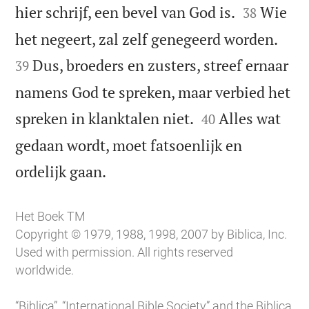


hier schrijf, een bevel van God is.
Wie
38


het negeert, zal zelf genegeerd worden.
Dus, broeders en zusters, streef ernaar
39
namens God te spreken, maar verbied het


spreken in klanktalen niet.
Alles wat
40
gedaan wordt, moet fatsoenlijk en

ordelijk gaan.
Het Boek TM
Copyright © 1979, 1988, 1998, 2007 by Biblica, Inc.
Used with permission. All rights reserved
worldwide.
“Biblica”, “International Bible Society” and the Biblica