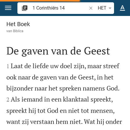
Spring naar inhoud
Zoek Bijbelvers of w
HET
1 Corinthiërs 14
Het Boek
van
Biblica
De gaven van de Geest


Laat de liefde uw doel zijn, maar streef
1
ook naar de gaven van de Geest, in het


bijzonder naar het spreken namens God.
Als iemand in een klanktaal spreekt,
2
spreekt hij tot God en niet tot mensen,
want zij verstaan hem niet. Wat hij onder