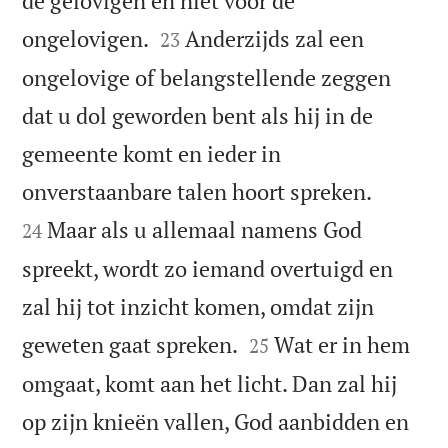
de gelovigen en niet voor de


ongelovigen.
Anderzijds zal een
23
ongelovige of belangstellende zeggen
dat u dol geworden bent als hij in de
gemeente komt en ieder in


onverstaanbare talen hoort spreken.
Maar als u allemaal namens God
24
spreekt, wordt zo iemand overtuigd en
zal hij tot inzicht komen, omdat zijn


geweten gaat spreken.
Wat er in hem
25
omgaat, komt aan het licht. Dan zal hij
op zijn knieën vallen, God aanbidden en