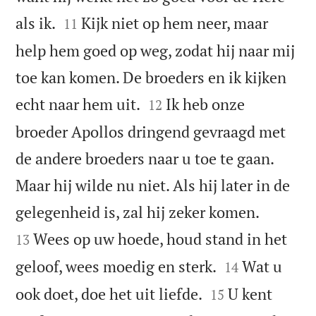


als ik.
Kijk niet op hem neer, maar
11
help hem goed op weg, zodat hij naar mij
toe kan komen. De broeders en ik kijken


echt naar hem uit.
Ik heb onze
12
broeder Apollos dringend gevraagd met
de andere broeders naar u toe te gaan.
Maar hij wilde nu niet. Als hij later in de


gelegenheid is, zal hij zeker komen.
Wees op uw hoede, houd stand in het
13


geloof, wees moedig en sterk.
Wat u
14


ook doet, doe het uit liefde.
U kent
15