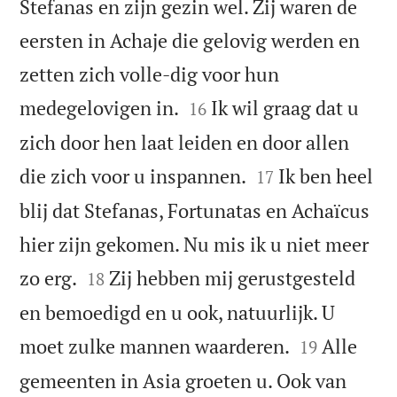
Stefanas en zijn gezin wel. Zij waren de
eersten in Achaje die gelovig werden en
zetten zich volle-dig voor hun


medegelovigen in.
Ik wil graag dat u
16
zich door hen laat leiden en door allen


die zich voor u inspannen.
Ik ben heel
17
blij dat Stefanas, Fortunatas en Achaïcus
hier zijn gekomen. Nu mis ik u niet meer


zo erg.
Zij hebben mij gerustgesteld
18
en bemoedigd en u ook, natuurlijk. U


moet zulke mannen waarderen.
Alle
19
gemeenten in Asia groeten u. Ook van