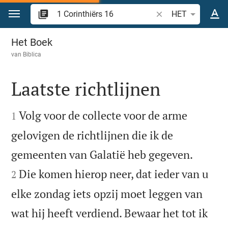
Spring naar inhoud
Zoek Bijbelvers of w
HET
1 Corinthiërs 16
Het Boek
van
Biblica
Laatste richtlijnen


Volg voor de collecte voor de arme
1
gelovigen de richtlijnen die ik de


gemeenten van Galatië heb gegeven.
Die komen hierop neer, dat ieder van u
2
elke zondag iets opzij moet leggen van
wat hij heeft verdiend. Bewaar het tot ik