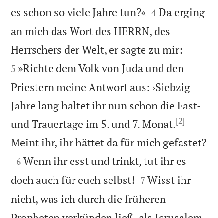


es schon so viele Jahre tun?«
Da erging
4
an mich das Wort des HERRN, des


Herrschers der Welt, er sagte zu mir:
»Richte dem Volk von Juda und den
5
Priestern meine Antwort aus: ›Siebzig
Jahre lang haltet ihr nun schon die Fast-
[2]
und Trauertage im 5. und 7. Monat.

Meint ihr, ihr hättet da für mich gefastet?

Wenn ihr esst und trinkt, tut ihr es
6


doch auch für euch selbst!
Wisst ihr
7
nicht, was ich durch die früheren
Propheten verkünden ließ, als Jerusalem