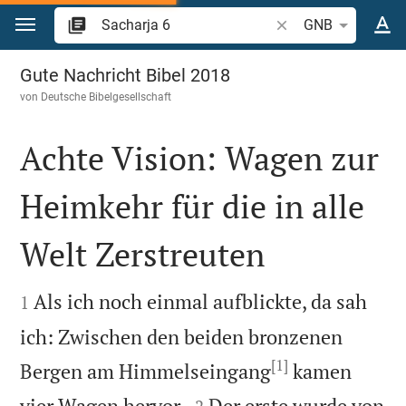
Zum Inhalt springen
Bibelstelle oder Begr
GNB
Sacharja 6
Gute Nachricht Bibel 2018
von
Deutsche Bibelgesellschaft
Achte Vision: Wagen zur
Heimkehr für die in alle
Welt Zerstreuten


Als ich noch einmal aufblickte, da sah
1
ich: Zwischen den beiden bronzenen
[1]
Bergen am Himmelseingang
kamen


vier Wagen hervor.
Der erste wurde von