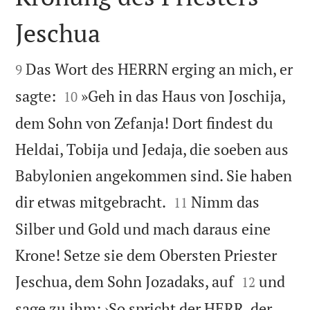
Jeschua


Das Wort des HERRN erging an mich, er
9


sagte:
»Geh in das Haus von Joschija,
10
dem Sohn von Zefanja! Dort findest du
Heldai, Tobija und Jedaja, die soeben aus
Babylonien angekommen sind. Sie haben


dir etwas mitgebracht.
Nimm das
11
Silber und Gold und mach daraus eine
Krone! Setze sie dem Obersten Priester


Jeschua, dem Sohn Jozadaks, auf
und
12
sage zu ihm: ›So spricht der HERR, der