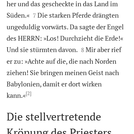
her und das gescheckte in das Land im


Süden.«
Die starken Pferde drängten
7
ungeduldig vorwärts. Da sagte der Engel
des HERRN: »Los! Durchzieht die Erde!«


Und sie stürmten davon.
Mir aber rief
8
er zu: »Achte auf die, die nach Norden
ziehen! Sie bringen meinen Geist nach
Babylonien, damit er dort wirken
[2]

kann.«
Die stellvertretende
Krönung des Priesters