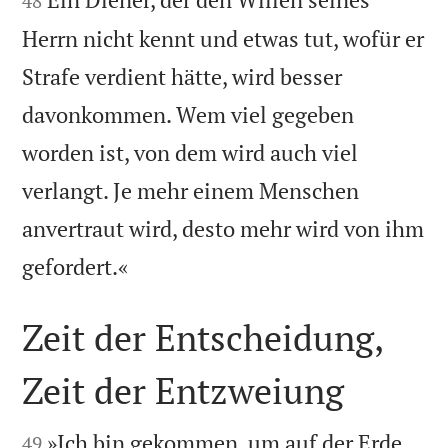
48
Herrn nicht kennt und etwas tut, wofür er
Strafe verdient hätte, wird besser
davonkommen. Wem viel gegeben
worden ist, von dem wird auch viel
verlangt. Je mehr einem Menschen
anvertraut wird, desto mehr wird von ihm

gefordert.«
Zeit der Entscheidung,
Zeit der Entzweiung


»Ich bin gekommen, um auf der Erde
49