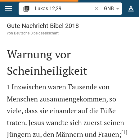
Zum Inhalt springen
Bibelstelle oder Begr
GNB
Lukas 12
Gute Nachricht Bibel 2018
von
Deutsche Bibelgesellschaft
Warnung vor
Scheinheiligkeit


Inzwischen waren Tausende von
1
Menschen zusammengekommen, so
viele, dass sie einander auf die Füße
traten. Jesus wandte sich zuerst seinen
[1]
Jüngern zu, den Männern und Frauen;