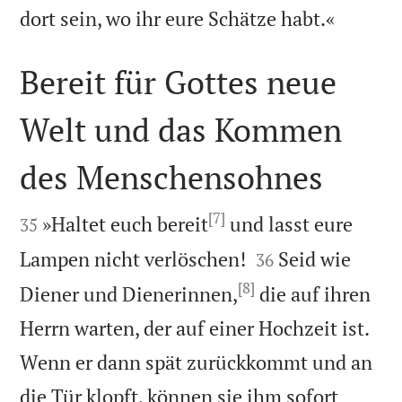

dort sein, wo ihr eure Schätze habt.«
Bereit für Gottes neue
Welt und das Kommen
des Menschensohnes

[7]

»Haltet euch bereit
und lasst eure
35


Lampen nicht verlöschen!
Seid wie
36
[8]
Diener und Dienerinnen,
die auf ihren
Herrn warten, der auf einer Hochzeit ist.
Wenn er dann spät zurückkommt und an
die Tür klopft, können sie ihm sofort