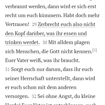
verbrannt werden, dann wird er sich erst
recht um euch kümmern. Habt doch mehr


Vertrauen!
Zerbrecht euch also nicht
29
den Kopf darüber, was ihr essen und


trinken werdet.
Mit alldem plagen
30
[5]
sich Menschen, die Gott nicht kennen.


Euer Vater weiß, was ihr braucht.
Sorgt euch nur darum, dass ihr euch
31
seiner Herrschaft unterstellt, dann wird
er euch schon mit dem anderen


versorgen.
Sei ohne Angst, du kleine
32