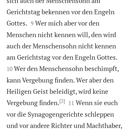
sich auch der Menschensohn am
Gerichtstag bekennen vor den Engeln


Gottes.
Wer mich aber vor den
9
Menschen nicht kennen will, den wird
auch der Menschensohn nicht kennen


am Gerichtstag vor den Engeln Gottes.
Wer den Menschensohn beschimpft,
10
kann Vergebung finden. Wer aber den
Heiligen Geist beleidigt, wird keine
[2]


Vergebung finden.
Wenn sie euch
11
vor die Synagogengerichte schleppen
und vor andere Richter und Machthaber,