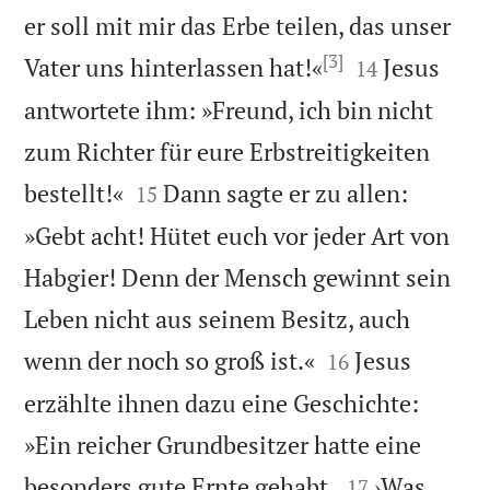
er soll mit mir das Erbe teilen, das unser
[3]


Vater uns hinterlassen hat!«
Jesus
14
antwortete ihm: »Freund, ich bin nicht
zum Richter für eure Erbstreitigkeiten


bestellt!«
Dann sagte er zu allen:
15
»Gebt acht! Hütet euch vor jeder Art von
Habgier! Denn der Mensch gewinnt sein
Leben nicht aus seinem Besitz, auch


wenn der noch so groß ist.«
Jesus
16
erzählte ihnen dazu eine Geschichte:
»Ein reicher Grundbesitzer hatte eine


besonders gute Ernte gehabt.
›Was
17