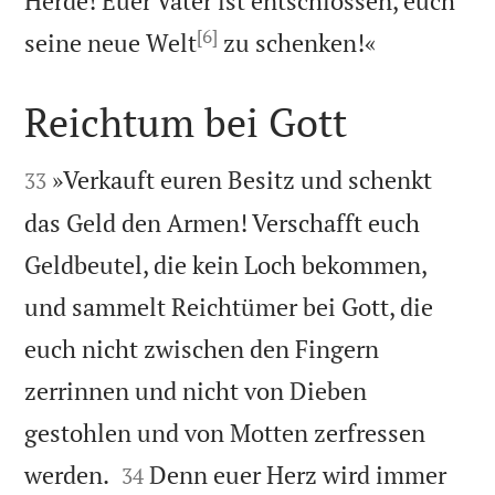
Herde! Euer Vater ist entschlossen, euch
[6]

seine neue Welt
zu schenken!«
Reichtum bei Gott


»Verkauft euren Besitz und schenkt
33
das Geld den Armen! Verschafft euch
Geldbeutel, die kein Loch bekommen,
und sammelt Reichtümer bei Gott, die
euch nicht zwischen den Fingern
zerrinnen und nicht von Dieben
gestohlen und von Motten zerfressen


werden.
Denn euer Herz wird immer
34