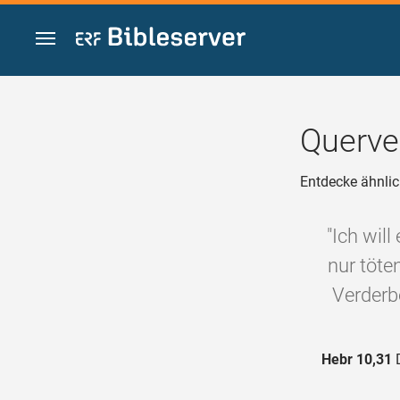
Zum Inhalt springen
Querve
Entdecke ähnlic
"Ich will
nur töte
Verderbe
Hebr 10,31
D