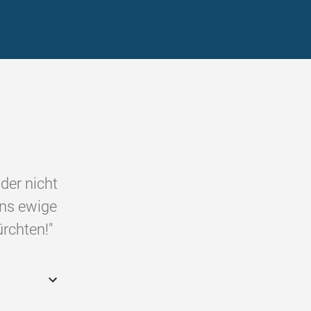
 der nicht
ins ewige
ürchten!"