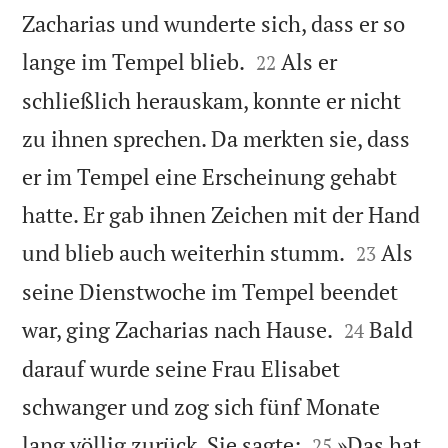
Zacharias und wunderte sich, dass er so


lange im Tempel blieb.
Als er
22
schließlich herauskam, konnte er nicht
zu ihnen sprechen. Da merkten sie, dass
er im Tempel eine Erscheinung gehabt
hatte. Er gab ihnen Zeichen mit der Hand


und blieb auch weiterhin stumm.
Als
23
seine Dienstwoche im Tempel beendet


war, ging Zacharias nach Hause.
Bald
24
darauf wurde seine Frau Elisabet
schwanger und zog sich fünf Monate


lang völlig zurück. Sie sagte:
»Das hat
25