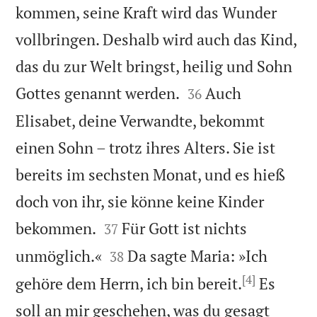
kommen, seine Kraft wird das Wunder
vollbringen. Deshalb wird auch das Kind,
das du zur Welt bringst, heilig und Sohn


Gottes genannt werden.
Auch
36
Elisabet, deine Verwandte, bekommt
einen Sohn – trotz ihres Alters. Sie ist
bereits im sechsten Monat, und es hieß
doch von ihr, sie könne keine Kinder


bekommen.
Für Gott ist nichts
37


unmöglich.«
Da sagte Maria: »Ich
38
[4]
gehöre dem Herrn, ich bin bereit.
Es
soll an mir geschehen, was du gesagt