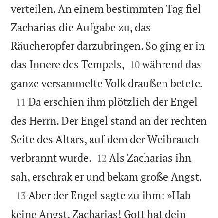
verteilen. An einem bestimmten Tag fiel
Zacharias die Aufgabe zu, das
Räucheropfer darzubringen. So ging er in


das Innere des Tempels,
während das
10

ganze versammelte Volk draußen betete.

Da erschien ihm plötzlich der Engel
11
des Herrn. Der Engel stand an der rechten
Seite des Altars, auf dem der Weihrauch


verbrannt wurde.
Als Zacharias ihn
12

sah, erschrak er und bekam große Angst.

Aber der Engel sagte zu ihm: »Hab
13
keine Angst, Zacharias! Gott hat dein