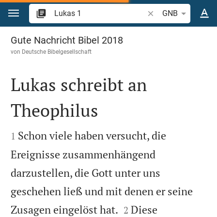
Zum Inhalt springen
Bibelstelle oder Begr
GNB
Lukas 1
Gute Nachricht Bibel 2018
von
Deutsche Bibelgesellschaft
Lukas schreibt an
Theophilus


Schon viele haben versucht, die
1
Ereignisse zusammenhängend
darzustellen, die Gott unter uns
geschehen ließ und mit denen er seine


Zusagen eingelöst hat.
Diese
2