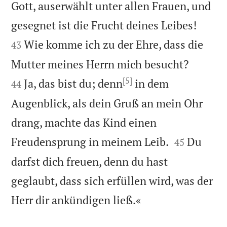
Gott, auserwählt unter allen Frauen, und


gesegnet ist die Frucht deines Leibes!
Wie komme ich zu der Ehre, dass die
43


Mutter meines Herrn mich besucht?
[5]
Ja, das bist du; denn
in dem
44
Augenblick, als dein Gruß an mein Ohr
drang, machte das Kind einen


Freudensprung in meinem Leib.
Du
45
darfst dich freuen, denn du hast
geglaubt, dass sich erfüllen wird, was der

Herr dir ankündigen ließ.«