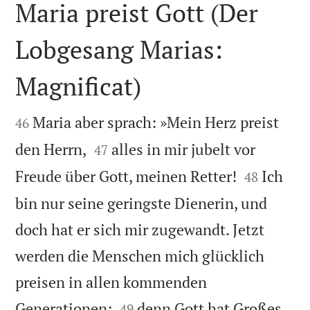
Maria preist Gott (Der
Lobgesang Marias:
Magnificat)


Maria aber sprach: »Mein Herz preist
46


den Herrn,
alles in mir jubelt vor
47


Freude über Gott, meinen Retter!
Ich
48
bin nur seine geringste Dienerin, und
doch hat er sich mir zugewandt. Jetzt
werden die Menschen mich glücklich
preisen in allen kommenden


Generationen;
denn Gott hat Großes
49