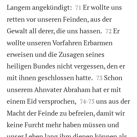


Langem angekündigt:
Er wollte uns
71
retten vor unseren Feinden, aus der


Gewalt all derer, die uns hassen.
Er
72
wollte unseren Vorfahren Erbarmen
erweisen und die Zusagen seines
heiligen Bundes nicht vergessen, den er


mit ihnen geschlossen hatte.
Schon
73
unserem Ahnvater Abraham hat er mit


einem Eid versprochen,
uns aus der
74
-
75
Macht der Feinde zu befreien, damit wir
keine Furcht mehr haben müssen und
unser Leben lang ihm dienen können als