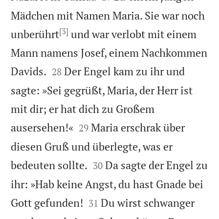
Mädchen mit Namen Maria. Sie war noch
[3]
unberührt
und war verlobt mit einem
Mann namens Josef, einem Nachkommen


Davids.
Der Engel kam zu ihr und
28
sagte: »Sei gegrüßt, Maria, der Herr ist
mit dir; er hat dich zu Großem


ausersehen!«
Maria erschrak über
29
diesen Gruß und überlegte, was er


bedeuten sollte.
Da sagte der Engel zu
30
ihr: »Hab keine Angst, du hast Gnade bei


Gott gefunden!
Du wirst schwanger
31