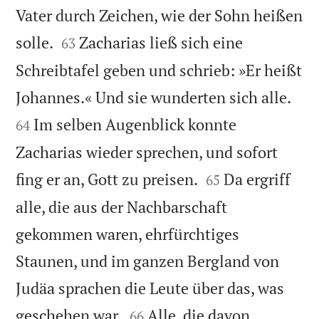
Vater durch Zeichen, wie der Sohn heißen


solle.
Zacharias ließ sich eine
63
Schreibtafel geben und schrieb: »Er heißt


Johannes.« Und sie wunderten sich alle.
Im selben Augenblick konnte
64
Zacharias wieder sprechen, und sofort


fing er an, Gott zu preisen.
Da ergriff
65
alle, die aus der Nachbarschaft
gekommen waren, ehrfürchtiges
Staunen, und im ganzen Bergland von
Judäa sprachen die Leute über das, was


geschehen war.
Alle, die davon
66