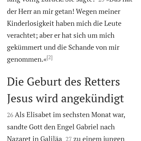
der Herr an mir getan! Wegen meiner
Kinderlosigkeit haben mich die Leute
verachtet; aber er hat sich um mich
gekümmert und die Schande von mir
[2]

genommen.«
Die Geburt des Retters
Jesus wird angekündigt


Als Elisabet im sechsten Monat war,
26
sandte Gott den Engel Gabriel nach


Nazaret in Galiläa
zu einem jungen
27