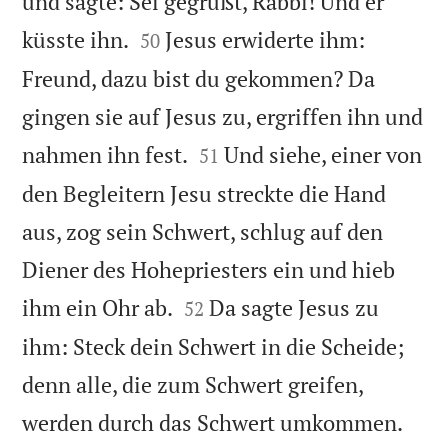
und sagte: Sei gegrüßt, Rabbi! Und er


küsste ihn.
Jesus erwiderte ihm:
50
Freund, dazu bist du gekommen? Da
gingen sie auf Jesus zu, ergriffen ihn und


nahmen ihn fest.
Und siehe, einer von
51
den Begleitern Jesu streckte die Hand
aus, zog sein Schwert, schlug auf den
Diener des Hohepriesters ein und hieb


ihm ein Ohr ab.
Da sagte Jesus zu
52
ihm: Steck dein Schwert in die Scheide;
denn alle, die zum Schwert greifen,


werden durch das Schwert umkommen.