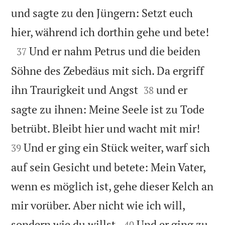
und sagte zu den Jüngern: Setzt euch

hier, während ich dorthin gehe und bete!

Und er nahm Petrus und die beiden
37
Söhne des Zebedäus mit sich. Da ergriff


ihn Traurigkeit und Angst
und er
38
sagte zu ihnen: Meine Seele ist zu Tode


betrübt. Bleibt hier und wacht mit mir!
Und er ging ein Stück weiter, warf sich
39
auf sein Gesicht und betete: Mein Vater,
wenn es möglich ist, gehe dieser Kelch an
mir vorüber. Aber nicht wie ich will,


sondern wie du willst.
Und er ging zu
40