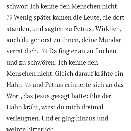


schwor: Ich kenne den Menschen nicht.
Wenig später kamen die Leute, die dort
73
standen, und sagten zu Petrus: Wirklich,
auch du gehörst zu ihnen, deine Mundart


verrät dich.
Da fing er an zu fluchen
74
und zu schwören: Ich kenne den
Menschen nicht. Gleich darauf krähte ein


Hahn
und Petrus erinnerte sich an das
75
Wort, das Jesus gesagt hatte: Ehe der
Hahn kräht, wirst du mich dreimal
verleugnen. Und er ging hinaus und

weinte bitterlich.