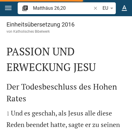
Zum Inhalt springen
Bibelstelle oder Be
EU
Matthäus 26
Einheitsübersetzung 2016
von
Katholisches Bibelwerk
PASSION UND
ERWECKUNG JESU

Der Todesbeschluss des Hohen
Rates


Und es geschah, als Jesus alle diese
1
Reden beendet hatte, sagte er zu seinen