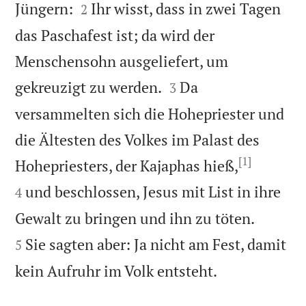


Jüngern:
Ihr wisst, dass in zwei Tagen
2
das Paschafest ist; da wird der
Menschensohn ausgeliefert, um


gekreuzigt zu werden.
Da
3
versammelten sich die Hohepriester und
die Ältesten des Volkes im Palast des
[1]


Hohepriesters, der Kajaphas hieß,
und beschlossen, Jesus mit List in ihre
4


Gewalt zu bringen und ihn zu töten.
Sie sagten aber: Ja nicht am Fest, damit
5

kein Aufruhr im Volk entsteht.