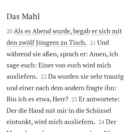
Das Mahl


Als es Abend wurde, begab er sich mit
20


den zwölf Jüngern zu Tisch.
Und
21
während sie aßen, sprach er: Amen, ich
sage euch: Einer von euch wird mich


ausliefern.
Da wurden sie sehr traurig
22
und einer nach dem andern fragte ihn:


Bin ich es etwa, Herr?
Er antwortete:
23
Der die Hand mit mir in die Schüssel


eintunkt, wird mich ausliefern.
Der
24