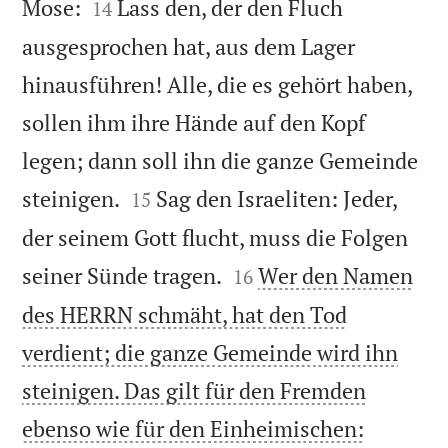


Mose:
Lass den, der den Fluch
14
ausgesprochen hat, aus dem Lager
hinausführen! Alle, die es gehört haben,
sollen ihm ihre Hände auf den Kopf
legen; dann soll ihn die ganze Gemeinde


steinigen.
Sag den Israeliten: Jeder,
15
der seinem Gott flucht, muss die Folgen


seiner Sünde tragen.
Wer den Namen
16
des HERRN schmäht, hat den Tod
verdient; die ganze Gemeinde wird ihn
steinigen. Das gilt für den Fremden
ebenso wie für den Einheimischen: