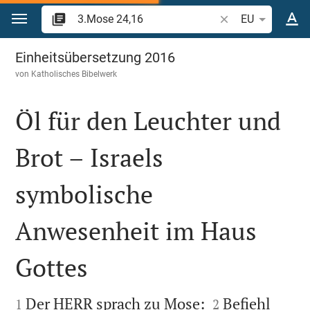
Zum Inhalt springen
Bibelstelle oder Be
EU
3.Mose 24
Einheitsübersetzung 2016
von
Katholisches Bibelwerk
Öl für den Leuchter und
Brot – Israels
symbolische
Anwesenheit im Haus
Gottes




Der HERR sprach zu Mose:
Befiehl
1
2