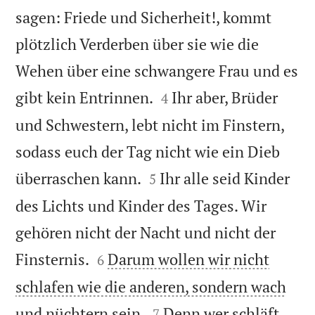
sagen: Friede und Sicherheit!, kommt
plötzlich Verderben über sie wie die
Wehen über eine schwangere Frau und es


gibt kein Entrinnen.
Ihr aber, Brüder
4
und Schwestern, lebt nicht im Finstern,
sodass euch der Tag nicht wie ein Dieb


überraschen kann.
Ihr alle seid Kinder
5
des Lichts und Kinder des Tages. Wir
gehören nicht der Nacht und nicht der


Finsternis.
Darum wollen wir nicht
6
schlafen wie die anderen, sondern wach


und nüchtern sein.
Denn wer schläft,
7