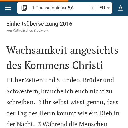
Zum Inhalt springen
Bibelstelle oder Be
EU
1.Thessalonicher 5
Einheitsübersetzung 2016
von
Katholisches Bibelwerk
Wachsamkeit angesichts
des Kommens Christi


Über Zeiten und Stunden, Brüder und
1
Schwestern, brauche ich euch nicht zu


schreiben.
Ihr selbst wisst genau, dass
2
der Tag des Herrn kommt wie ein Dieb in


der Nacht.
Während die Menschen
3