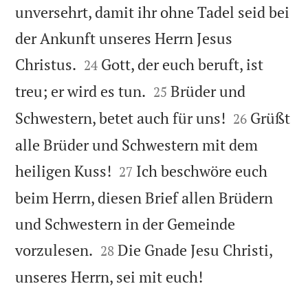
unversehrt, damit ihr ohne Tadel seid bei
der Ankunft unseres Herrn Jesus


Christus.
Gott, der euch beruft, ist
24


treu; er wird es tun.
Brüder und
25


Schwestern, betet auch für uns!
Grüßt
26
alle Brüder und Schwestern mit dem


heiligen Kuss!
Ich beschwöre euch
27
beim Herrn, diesen Brief allen Brüdern
und Schwestern in der Gemeinde


vorzulesen.
Die Gnade Jesu Christi,
28

unseres Herrn, sei mit euch!