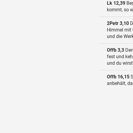
Lk 12,39
Bed
kommt, so wü
2Petr 3,10
D
Himmel mit G
und die Werk
Offb 3,3
Denk
fest und ke
und du wirst
Offb 16,15
S
anbehält, da