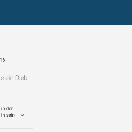
016
e ein Dieb
in der
in sein