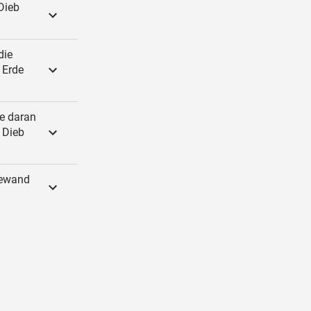
Dieb
die
 Erde
te daran
 Dieb
Gewand