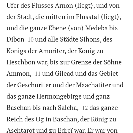
Ufer des Flusses Arnon ⟨liegt⟩, und von
der Stadt, die mitten im Flusstal ⟨liegt⟩,
und die ganze Ebene ⟨von⟩ Medeba bis


Dibon
und alle Städte Sihons, des
10
Königs der Amoriter, der König zu
Heschbon war, bis zur Grenze der Söhne


Ammon,
und Gilead und das Gebiet
11
der Geschuriter und der Maachatiter und
das ganze Hermongebirge und ganz


Baschan bis nach Salcha,
das ganze
12
Reich des Og in Baschan, der König zu
Aschtarot und zu Edreï war. Er war von