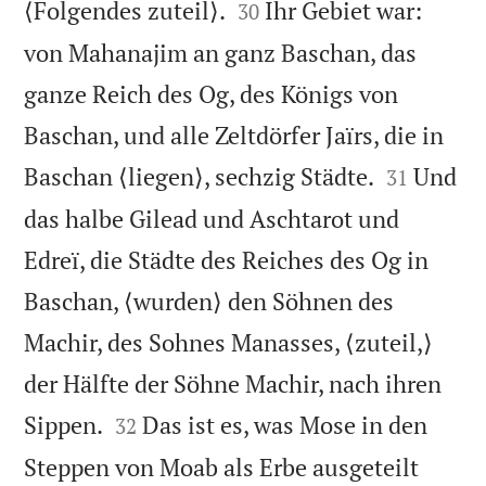


⟨Folgendes zuteil⟩.
Ihr Gebiet war:
30
von Mahanajim an ganz Baschan, das
ganze Reich des Og, des Königs von
Baschan, und alle Zeltdörfer Jaïrs, die in


Baschan ⟨liegen⟩, sechzig Städte.
Und
31
das halbe Gilead und Aschtarot und
Edreï, die Städte des Reiches des Og in
Baschan, ⟨wurden⟩ den Söhnen des
Machir, des Sohnes Manasses, ⟨zuteil,⟩
der Hälfte der Söhne Machir, nach ihren


Sippen.
Das ist es, was Mose in den
32
Steppen von Moab als Erbe ausgeteilt