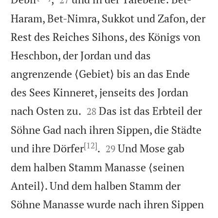
Haram, Bet-Nimra, Sukkot und Zafon, der
Rest des Reiches Sihons, des Königs von
Heschbon, der Jordan und das
angrenzende ⟨Gebiet⟩ bis an das Ende
des Sees Kinneret, jenseits des Jordan


nach Osten zu.
Das ist das Erbteil der
28
Söhne Gad nach ihren Sippen, die Städte
[12]


und ihre Dörfer
.
Und Mose gab
29
dem halben Stamm Manasse ⟨seinen
Anteil⟩. Und dem halben Stamm der
Söhne Manasse wurde nach ihren Sippen