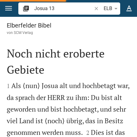
Zum Inhalt springen
Bibelstelle oder Beg
ELB
Josua 13
Elberfelder Bibel
von
SCM Verlag
Noch nicht eroberte
Gebiete


Als ⟨nun⟩ Josua alt und hochbetagt war,
1
da sprach der HERR zu ihm: Du bist alt
geworden und bist hochbetagt, und sehr
viel Land ist ⟨noch⟩ übrig, das in Besitz


genommen werden muss.
Dies ist das
2