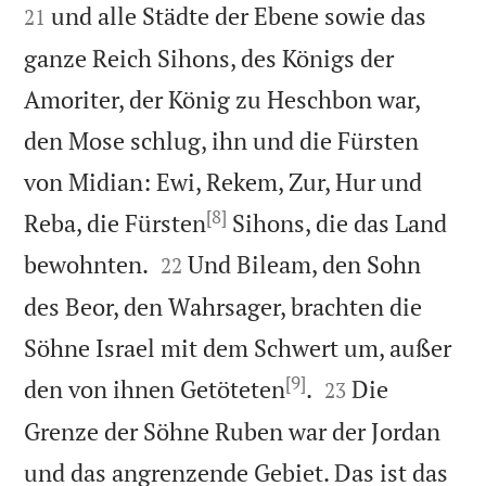
und alle Städte der Ebene sowie das
21
ganze Reich Sihons, des Königs der
Amoriter, der König zu Heschbon war,
den Mose schlug, ihn und die Fürsten
von Midian: Ewi, Rekem, Zur, Hur und
[8]
Reba, die Fürsten
Sihons, die das Land


bewohnten.
Und Bileam, den Sohn
22
des Beor, den Wahrsager, brachten die
Söhne Israel mit dem Schwert um, außer
[9]


den von ihnen Getöteten
.
Die
23
Grenze der Söhne Ruben war der Jordan
und das angrenzende Gebiet. Das ist das