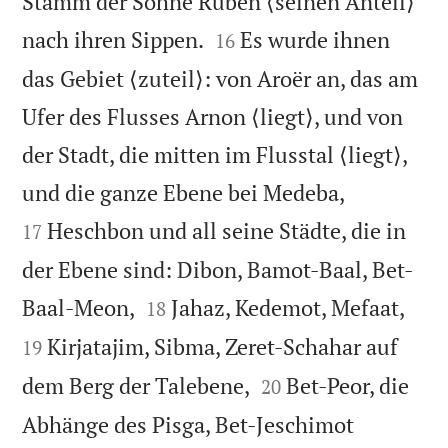
Stamm der Söhne Ruben ⟨seinen Anteil⟩


nach ihren Sippen.
Es wurde ihnen
16
das Gebiet ⟨zuteil⟩: von Aroër an, das am
Ufer des Flusses Arnon ⟨liegt⟩, und von
der Stadt, die mitten im Flusstal ⟨liegt⟩,


und die ganze Ebene bei Medeba,
Heschbon und all seine Städte, die in
17
der Ebene sind: Dibon, Bamot-Baal, Bet-




Baal-Meon,
Jahaz, Kedemot, Mefaat,
18
Kirjatajim, Sibma, Zeret-Schahar auf
19


dem Berg der Talebene,
Bet-Peor, die
20


Abhänge des Pisga, Bet-Jeschimot