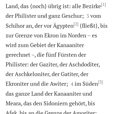
[1]
Land, das ⟨noch⟩ übrig ist: alle Bezirke


der Philister und ganz Geschur;
vom
3
[2]
Schihor an, der vor Ägypten
⟨fließt⟩, bis
zur Grenze von Ekron im Norden – es
wird zum Gebiet der Kanaaniter
gerechnet –, die fünf Fürsten der
Philister: der Gaziter, der Aschdoditer,
der Aschkeloniter, der Gatiter, der
[3]


Ekroniter und die Awiter;
im Süden
4
das ganze Land der Kanaaniter und
Meara, das den Sidoniern gehört, bis


Afek, bis an die Grenze der Amoriter;