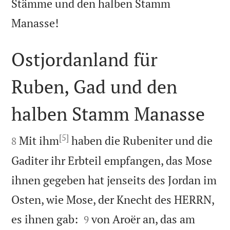
Stämme und den halben Stamm

Manasse!
Ostjordanland für
Ruben, Gad und den
halben Stamm Manasse

[5]

Mit ihm
haben die Rubeniter und die
8
Gaditer ihr Erbteil empfangen, das Mose
ihnen gegeben hat jenseits des Jordan im
Osten, wie Mose, der Knecht des HERRN,


es ihnen gab:
von Aroër an, das am
9