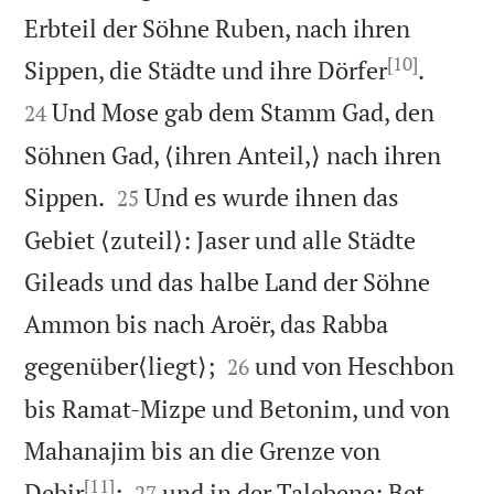
Erbteil der Söhne Ruben, nach ihren
[10]


Sippen, die Städte und ihre Dörfer
.
Und Mose gab dem Stamm Gad, den
24
Söhnen Gad, ⟨ihren Anteil,⟩ nach ihren


Sippen.
Und es wurde ihnen das
25
Gebiet ⟨zuteil⟩: Jaser und alle Städte
Gileads und das halbe Land der Söhne
Ammon bis nach Aroër, das Rabba


gegenüber⟨liegt⟩;
und von Heschbon
26
bis Ramat-Mizpe und Betonim, und von
Mahanajim bis an die Grenze von
[11]


Debir
;
und in der Talebene: Bet-
27