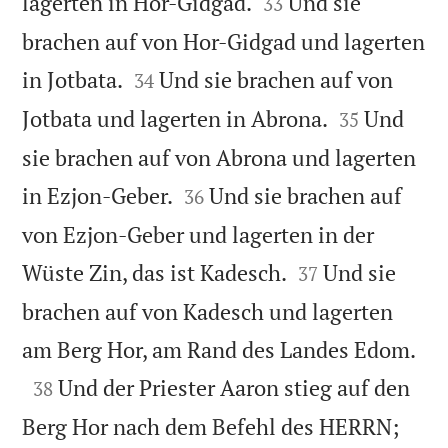


lagerten in Hor-Gidgad.
Und sie
33
brachen auf von Hor-Gidgad und lagerten


in Jotbata.
Und sie brachen auf von
34


Jotbata und lagerten in Abrona.
Und
35
sie brachen auf von Abrona und lagerten


in Ezjon-Geber.
Und sie brachen auf
36
von Ezjon-Geber und lagerten in der


Wüste Zin, das ist Kadesch.
Und sie
37
brachen auf von Kadesch und lagerten

am Berg Hor, am Rand des Landes Edom.

Und der Priester Aaron stieg auf den
38
Berg Hor nach dem Befehl des HERRN;