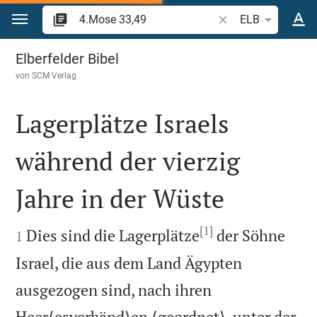
Zum Inhalt springen
Bibelstelle oder Beg
ELB
4.Mose 33
Elberfelder Bibel
von
SCM Verlag
Lagerplätze Israels
während der vierzig
Jahre in der Wüste

[1]

Dies sind die Lagerplätze
der Söhne
1
Israel, die aus dem Land Ägypten
ausgezogen sind, nach ihren
Heer⟨esverbänd⟩en ⟨geordnet⟩, unter der