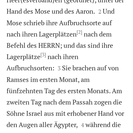


Hand des Mose und des Aaron.
Und
2
Mose schrieb ihre Aufbruchsorte auf
[2]
nach ihren Lagerplätzen
nach dem
Befehl des HERRN; und das sind ihre
[3]
Lagerplätze
nach ihren


Aufbruchsorten:
Sie brachen auf von
3
Ramses im ersten Monat, am
fünfzehnten Tag des ersten Monats. Am
zweiten Tag nach dem Passah zogen die
Söhne Israel aus mit erhobener Hand vor


den Augen aller Ägypter,
während die
4