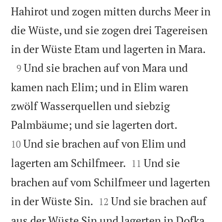
Hahirot und zogen mitten durchs Meer in
die Wüste, und sie zogen drei Tagereisen

in der Wüste Etam und lagerten in Mara.

Und sie brachen auf von Mara und
9
kamen nach Elim; und in Elim waren
zwölf Wasserquellen und siebzig


Palmbäume; und sie lagerten dort.
Und sie brachen auf von Elim und
10


lagerten am Schilfmeer.
Und sie
11
brachen auf vom Schilfmeer und lagerten


in der Wüste Sin.
Und sie brachen auf
12

aus der Wüste Sin und lagerten in Dofka.