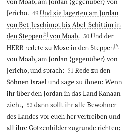
von Moab, am Jordan ⟨gegenüber⟩ von


Jericho.
Und sie lagerten am Jordan
49
von Bet-Jeschimot bis Abel-Schittim in
[5]


den Steppen
von Moab.
Und der
50
[6]
HERR redete zu Mose in den Steppen
von Moab, am Jordan ⟨gegenüber⟩ von


Jericho, und sprach:
Rede zu den
51
Söhnen Israel und sage zu ihnen: Wenn
ihr über den Jordan in das Land Kanaan


zieht,
dann sollt ihr alle Bewohner
52
des Landes vor euch her vertreiben und
all ihre Götzenbilder zugrunde richten;