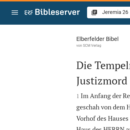
Zum Inhalt springen
Jeremia 26
Elberfelder Bibel
von
SCM Verlag
Die Tempelr
Justizmord


Im Anfang der Reg
1
geschah von dem 
Vorhof des Hauses
Haus des HERRN anz