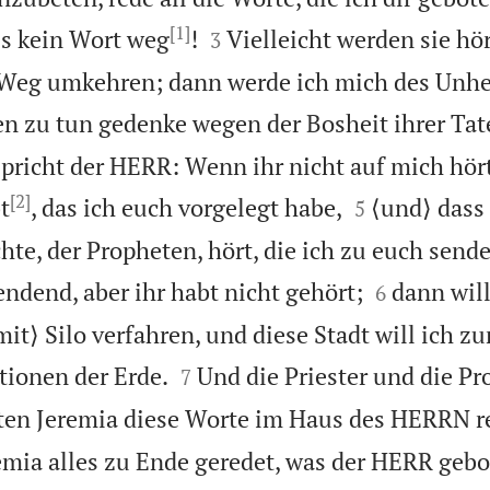
[1]


ss kein Wort weg
!
Vielleicht werden sie hö
3
Weg umkehren; dann werde ich mich des Unhe
nen zu tun gedenke wegen der Bosheit ihrer Tat
pricht der HERR: Wenn ihr nicht auf mich hört,
[2]


t
, das ich euch vorgelegt habe,
⟨und⟩ dass 
5
te, der Propheten, hört, die ich zu euch sende


dend, aber ihr habt nicht gehört;
dann will
6
it⟩ Silo verfahren, und diese Stadt will ich z


tionen der Erde.
Und die Priester und die P
7
rten Jeremia diese Worte im Haus des HERRN r
remia alles zu Ende geredet, was der HERR gebo