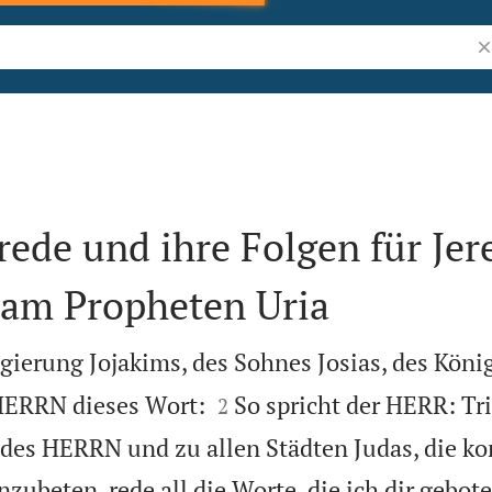
Bi
ede und ihre Folgen für Jer
 am Propheten Uria
ierung Jojakims, des Sohnes Josias, des König


HERRN dieses Wort:
So spricht der HERR: Tri
2
 des HERRN und zu allen Städten Judas, die 
ubeten, rede all die Worte, die ich dir gebote