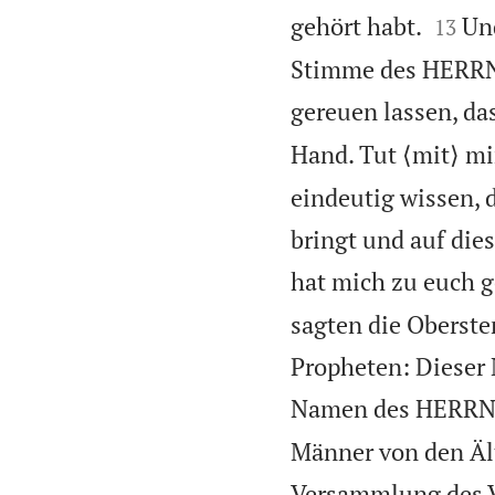


gehört habt.
Un
13
Stimme des HERRN,
gereuen lassen, das
Hand. Tut ⟨mit⟩ mir
eindeutig wissen, d
bringt und auf die
hat mich zu euch g
sagten die Oberste
Propheten: Dieser 
Namen des HERRN, 
Männer von den Ält
Versammlung des V