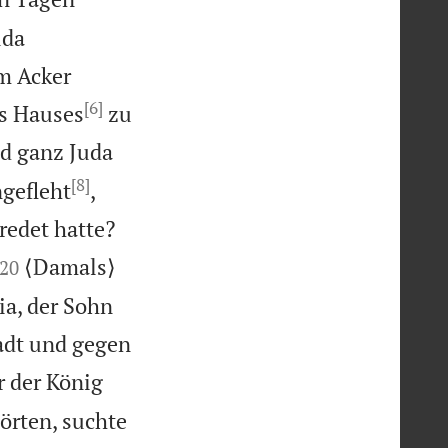
uda
m Acker
[6]
es Hauses
zu
nd ganz Juda
[8]
gefleht
,
redet hatte?


⟨Damals⟩
20
a, der Sohn
tadt und gegen
r der König
örten, suchte