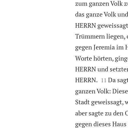
zum ganzen Volk zu
das ganze Volk und
HERRN geweissagt: 
Trümmern liegen, 
gegen Jeremia im 
Worte hörten, gin
HERRN und setzten


HERRN.
Da sag
11
ganzen Volk: Diese
Stadt geweissagt, 
aber sagte zu den
gegen dieses Haus 