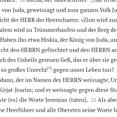
s von Juda, geweissagt und zum ganzen Volk J
icht der HERR der Heerscharen: »Zion wird zu
usalem wird zu Trümmerhaufen und der Berg d
Haben ihn etwa Hiskia, der König von Juda, u
cht den HERRN gefürchtet und den HERRN an
h des Unheils gereuen ließ, das er über sie ge
[9]
 so großes Unrecht
gegen unser Leben tun?
 Mann, der im Namen des HERRN weissagte, Uri
Kirjat-Jearim; und er weissagte gegen diese S


ie ⟨es⟩ die Worte Jeremias ⟨taten⟩.
Als abe
21
ine Heerführer und alle Obersten seine Worte h