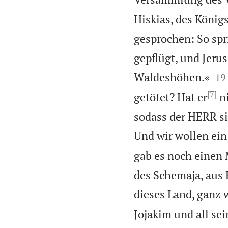
Hiskias, des König
gesprochen: So spr
gepflügt, und Jer


Waldeshöhen.«
19
[7]
getötet? Hat er
ni
sodass der HERR sic
Und wir wollen ein
gab es noch einen
des Schemaja, aus 
dieses Land, ganz w
Jojakim und all se