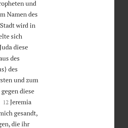
Propheten und
im Namen des
Stadt wird in
lte sich
Juda diese
aus des
s⟩ des
ersten und zum
t gegen diese


Jeremia
12
mich gesandt,
en, die ihr