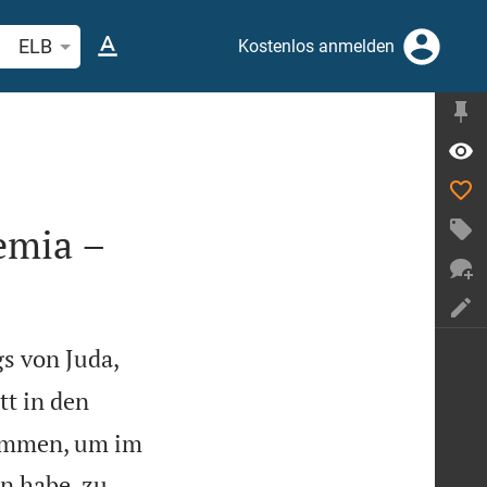
belstelle oder Begriff suchen
ELB
Kostenlos anmelden
emia –
s von Juda,
tt in den
kommen, um im
n habe, zu