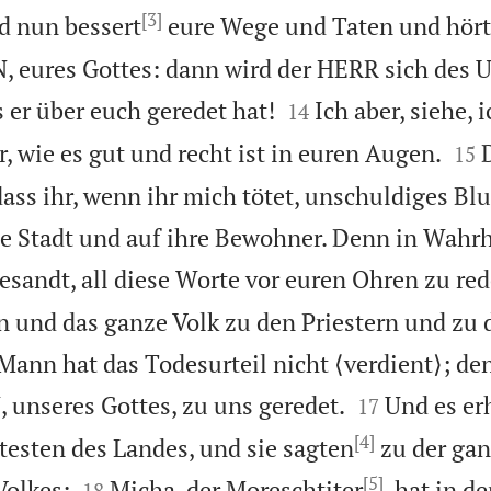
[3]
d nun bessert
eure Wege und Taten und hört 
 eures Gottes: dann wird der HERR sich des U


 er über euch geredet hat!
Ich aber, siehe, 
14


, wie es gut und recht ist in euren Augen.
15
ass ihr, wenn ihr mich tötet, unschuldiges Blu
se Stadt und auf ihre Bewohner. Denn in Wahr
esandt, all diese Worte vor euren Ohren zu red
n und das ganze Volk zu den Priestern und zu 
Mann hat das Todesurteil nicht ⟨verdient⟩; den


unseres Gottes, zu uns geredet.
Und es er
17
[4]
esten des Landes, und sie sagten
zu der ga
[5]


olkes:
Micha, der Moreschtiter
, hat in d
18