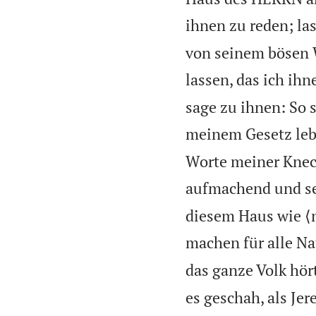
ihnen zu reden; la
von seinem bösen 
lassen, das ich ih
sage zu ihnen: So s
meinem Gesetz leb
Worte meiner Knech
aufmachend und sen
diesem Haus wie ⟨m
machen für alle Na
das ganze Volk hö
es geschah, als Je