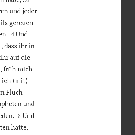
ren und jeder
ils gereuen


en.
Und
4
 dass ihr in
ihr auf die
, früh mich
 ich ⟨mit⟩
um Fluch
ropheten und


eden.
Und
8
ten hatte,