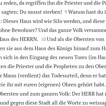
 reden, da ergriffen ihn die Priester und die 


 sagten: Du musst sterben!
Warum hast du 
9
Dieses Haus wird wie Silo werden, und diese 
ohne Bewohner? Und das ganze Volk versamme


Haus des HERRN.
Und als die Obersten von 
10
gen sie aus dem Haus des Königs hinauf zum H
 sich in den Eingang des neuen Tores ⟨im Hau
ten die Priester und die Propheten zu den Ob
r Mann ⟨verdient⟩ das Todesurteil, denn er ha
wie ihr mit euren ⟨eigenen⟩ Ohren gehört habt.
 Obersten und zum ganzen Volk: Der HERR hat 
und gegen diese Stadt all die Worte zu weissag