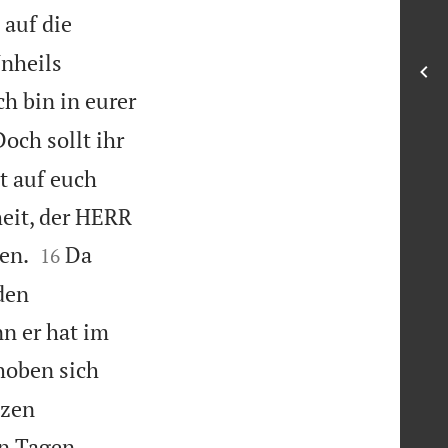
auf die
nheils
ich bin in eurer
Doch sollt ihr
t auf euch
heit, der HERR


en.
Da
16
den
n er hat im
hoben sich
nzen
en Tagen