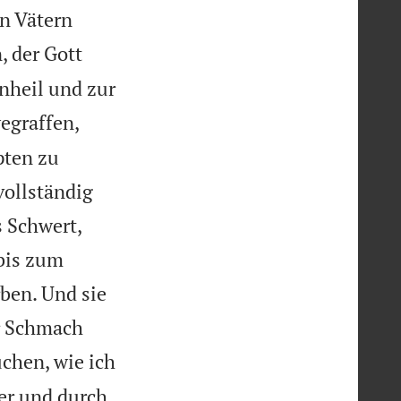
n Vätern
, der Gott
Unheil und zur
egraffen,
pten zu
vollständig
s Schwert,
bis zum
ben. Und sie
r Schmach
chen, wie ich
er und durch