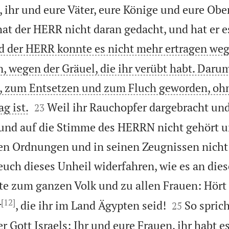
, ihr und eure Väter, eure Könige und eure Obe
hat der HERR nicht daran gedacht, und hat er e
 der HERR konnte es nicht mehr ertragen weg
, wegen der Gräuel, die ihr verübt habt. Darum
, zum Entsetzen und zum Fluch geworden, oh


g ist.
Weil ihr Rauchopfer dargebracht un
23
nd auf die Stimme des HERRN nicht gehört u
en Ordnungen und in seinen Zeugnissen nicht
 euch dieses Unheil widerfahren, wie es an dies
te zum ganzen Volk und zu allen Frauen: Hört
[12]


r
, die ihr im Land Ägypten seid!
So spric
25
r Gott Israels: Ihr und eure Frauen, ihr habt 