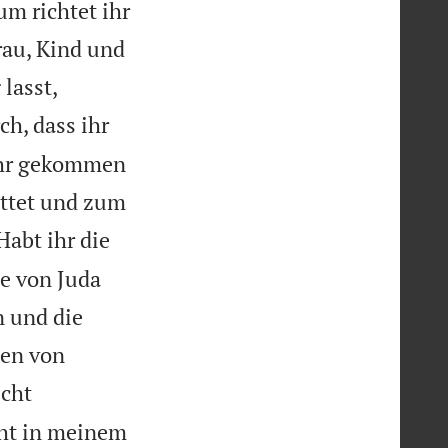
um richtet ihr
rau, Kind und


lasst,
ch, dass ihr
ihr gekommen
ottet und zum

Habt ihr die
ge von Juda
n und die
ßen von
cht
cht in meinem