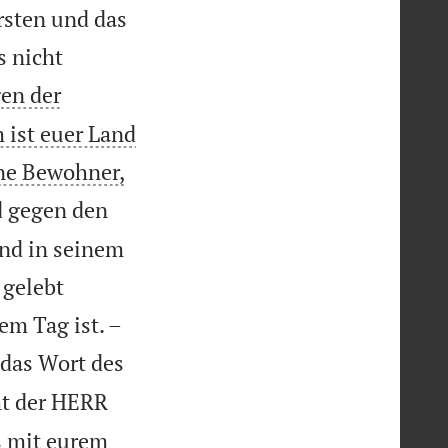
rsten und das
s nicht
en der
 ist euer Land
ne Bewohner,
d gegen den
nd in seinem
 gelebt


em Tag ist. –
 das Wort des
ht der HERR
es mit eurem