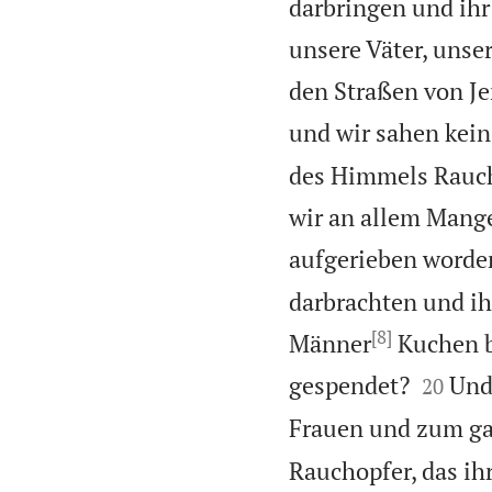
darbringen und ihr
unsere Väter, unse
den Straßen von Jer
und wir sahen kein
des Himmels Rauch
wir an allem Mang
aufgerieben worde
darbrachten und ih
[8]
Männer
Kuchen be


gespendet?
Und
20
Frauen und zum ga
Rauchopfer, das ih