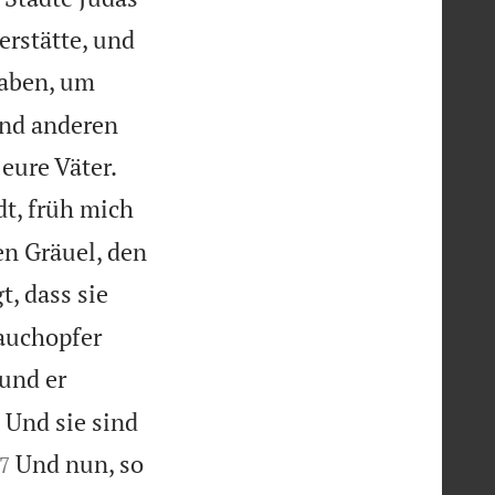
erstätte, und
haben, um
und anderen


 eure Väter.
dt, früh mich
n Gräuel, den
t, dass sie
auchopfer
und er
 Und sie sind


Und nun, so
7