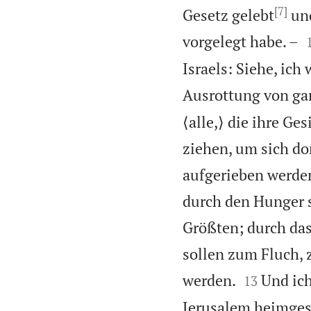
[7]
Gesetz gelebt
und
vorgelegt habe. –
Israels: Siehe, ic
Ausrottung von ga
⟨alle,⟩ die ihre Ge
ziehen, um sich dor
aufgerieben werden
durch den Hunger s
Größten; durch das
sollen zum Fluch,


werden.
Und ic
13
Jerusalem heimges