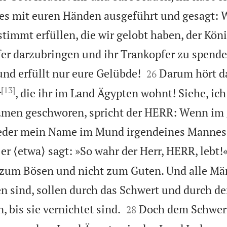
es mit euren Händen ausgeführt und gesagt: 
timmt erfüllen, die wir gelobt haben, der Kön
r darzubringen und ihr Trankopfer zu spenden


nd erfüllt nur eure Gelübde!
Darum hört d
26
[13]
r
, die ihr im Land Ägypten wohnt! Siehe, ich
men geschworen, spricht der HERR: Wenn im
eder mein Name im Mund irgendeines Mannes
er ⟨etwa⟩ sagt: »So wahr der Herr, HERR, lebt!
 zum Bösen und nicht zum Guten. Und alle Mä
n sind, sollen durch das Schwert und durch d


 bis sie vernichtet sind.
Doch dem Schwer
28