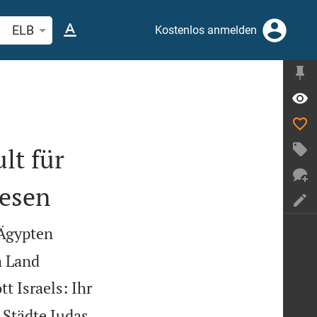
belstelle oder Begriff suchen
ELB
Kostenlos anmelden
lt für
iesen
 Ägypten
 Land
t Israels: Ihr
 Städte Judas