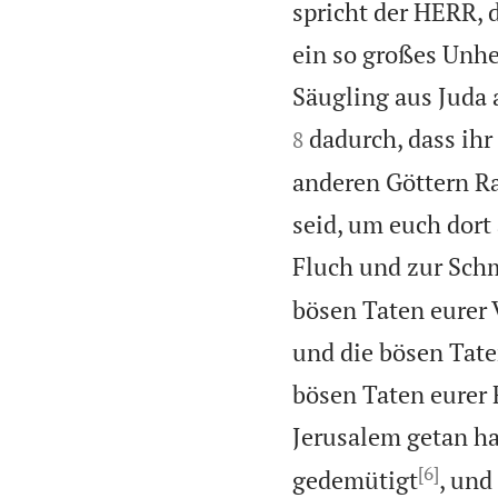
spricht der HERR, d
ein so großes Unhe
Säugling aus Juda a
dadurch, dass ihr
8
anderen Göttern R
seid, um euch dort
Fluch und zur Schm
bösen Taten eurer 
und die bösen Tate
bösen Taten eurer 
Jerusalem getan h
[6]
gedemütigt
, und