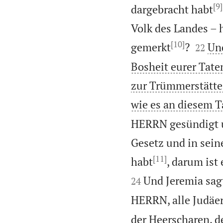
[9]
dargebracht habt
Volk des Landes – 
[10]


gemerkt
?
Und
22
Bosheit eurer Taten
zur Trümmerstätte
wie es an diesem Ta
HERRN gesündigt u
Gesetz und in sein
[11]
habt
, darum ist
Und Jeremia sag
24
HERRN, alle Judäe
der Heerscharen, de