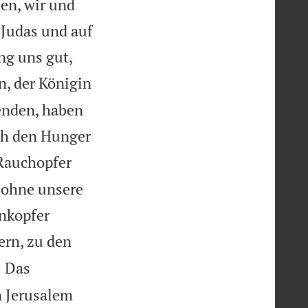
en, wir und
 Judas und auf
ng uns gut,
n, der Königin
enden, haben
ch den Hunger
Rauchopfer
a ohne unsere
ankopfer
ern, zu den

Das
1
n Jerusalem