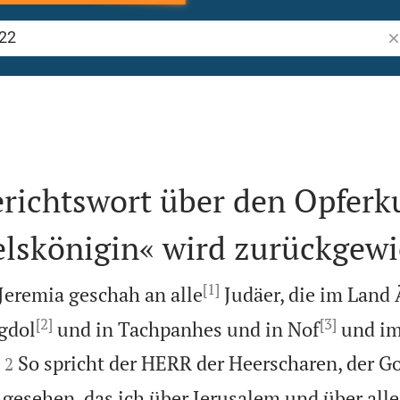
Bi
richtswort über den Opferku
lskönigin« wird zurückgew
[1]
Jeremia geschah an alle
Judäer, die im Land
[2]
[3]
gdol
und in Tachpanhes und in Nof
und im


So spricht der HERR der Heerscharen, der Got
2
 gesehen, das ich über Jerusalem und über alle