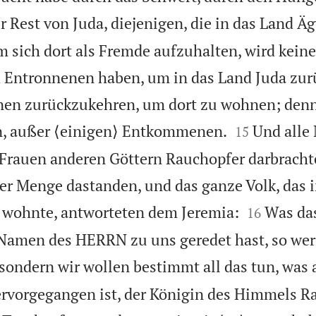
r Rest von Juda, diejenigen, die in das Land Ä
sich dort als Fremde aufzuhalten, wird kein
ntronnenen haben, um in das Land Juda zur
hnen zurückzukehren, um dort zu wohnen; denn


n, außer ⟨einigen⟩ Entkommenen.
Und alle 
15
 Frauen anderen Göttern Rauchopfer darbrachte
ßer Menge dastanden, und das ganze Volk, das 


, wohnte, antworteten dem Jeremia:
Was da
16
m Namen des HERRN zu uns geredet hast, so wer
sondern wir wollen bestimmt all das tun, was
rvorgegangen ist, der Königin des Himmels R