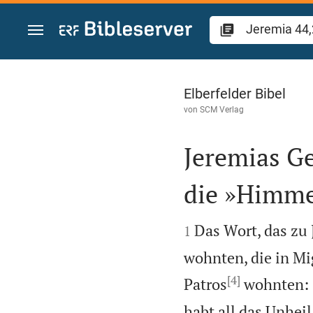
Zum Inhalt springen
Jeremia 44
Elberfelder Bibel
von
SCM Verlag
Jeremias Ge
die »Himme


Das Wort, das zu 
1
wohnten, die in Mi
[4]
Patros
wohnten:
habt all das Unheil