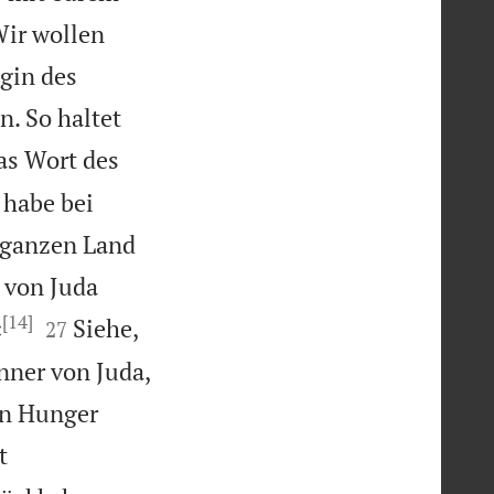
Wir wollen
igin des
. So haltet
as Wort des
 habe bei
 ganzen Land
 von Juda
[14]


«
Siehe,
27
nner von Juda,
en Hunger
t