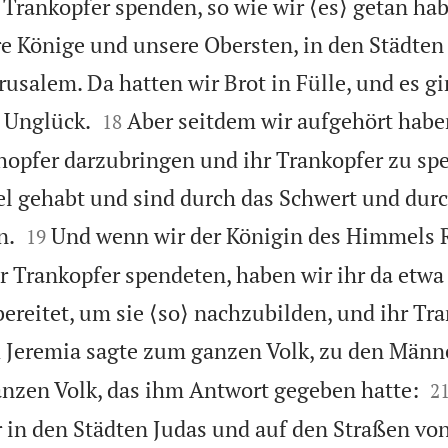
 Trankopfer spenden, so wie wir ⟨es⟩ getan hab
re Könige und unsere Obersten, in den Städten
usalem. Da hatten wir Brot in Fülle, und es gi


 Unglück.
Aber seitdem wir aufgehört habe
18
opfer darzubringen und ihr Trankopfer zu sp
el gehabt und sind durch das Schwert und dur


n.
Und wenn wir der Königin des Himmels 
19
r Trankopfer spendeten, haben wir ihr da etw
reitet, um sie ⟨so⟩ nachzubilden, und ihr Tr
 Jeremia sagte zum ganzen Volk, zu den Männ

nzen Volk, das ihm Antwort gegeben hatte:
2
r in den Städten Judas und auf den Straßen vo