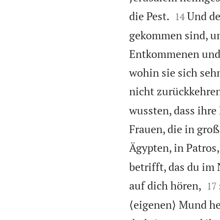


die Pest.
Und de
14
gekommen sind, um 
Entkommenen und E
wohin sie sich se
nicht zurückkehre
wussten, dass ihre
Frauen, die in gro
Ägypten, in Patros
betrifft, das du i


auf dich hören,
17
⟨eigenen⟩ Mund he