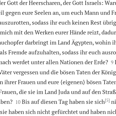
er Gott der Heerscharen, der Gott Israels: War
il gegen eure Seelen an, um euch Mann und F
uszurotten, sodass ihr euch keinen Rest übrig 
 mich mit den Werken eurer Hände reizt, dadur
auchopfer darbringt im Land Ägypten, wohin 
 als Fremde aufzuhalten, sodass ihr euch ausr

ach werdet unter allen Nationen der Erde?
9
Väter vergessen und die bösen Taten der Köni
n ihrer Frauen und eure ⟨eigenen⟩ bösen Tate
Frauen, die sie im Land Juda und auf den Stra
[5]


aben?
Bis auf diesen Tag haben sie sich
ni
10
 sie haben sich nicht gefürchtet und haben ni