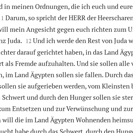
 in meinen Ordnungen, die ich euch und eure


Darum, so spricht der HERR der Heerscharen
11
h will mein Angesicht gegen euch richten zum 


nz Juda.
Und ich werde den Rest von Juda w
12
sichter darauf gerichtet haben, in das Land Ägy
t als Fremde aufzuhalten. Und sie sollen alle 
, im Land Ägypten sollen sie fallen. Durch da
ollen sie aufgerieben werden, vom Kleinsten 
 Schwert und durch den Hunger sollen sie ster
 zum Entsetzen und zur Verwünschung und zu
h will die im Land Ägypten Wohnenden heimsu
ucht habe durch das Schwert, durch den Hung