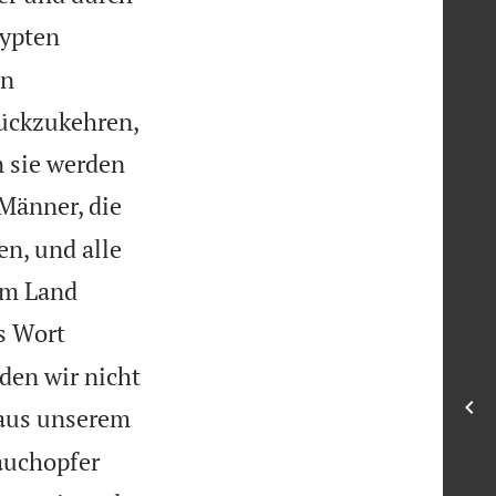
gypten
en
ückzukehren,
 sie werden
Männer, die
n, und alle
im Land
s Wort
den wir nicht
 aus unserem
auchopfer