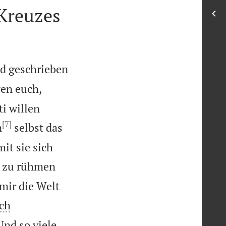
Kreuzes
nd geschrieben
gen euch,
i willen
[7]
n
selbst das
it sie sich
ch zu rühmen
mir die Welt
ch
Und so viele