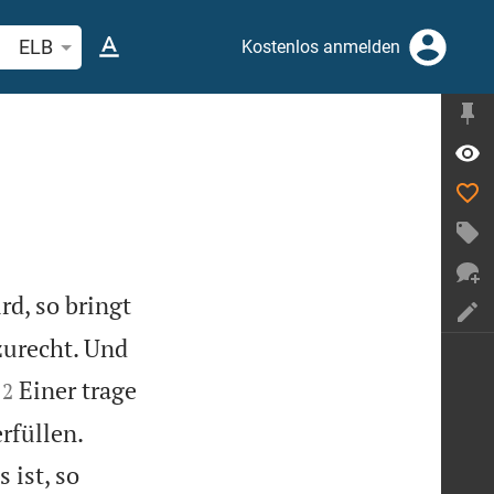
belstelle oder Begriff suchen
ELB
Kostenlos anmelden
rd, so bringt
zurecht. Und


Einer trage
2


rfüllen.
 ist, so