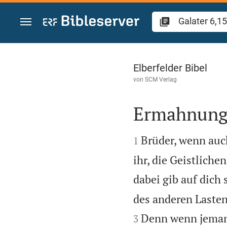
Zum Inhalt springen
Galater 6
Elberfelder Bibel
von
SCM Verlag
Ermahnung 


Brüder, wenn auc
1
ihr, die Geistliche
dabei gib auf dich 
des anderen Laste
Denn wenn jemand 
3