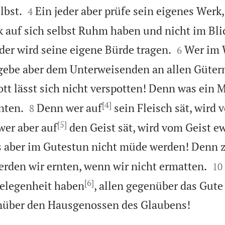


lbst.
Ein jeder aber prüfe sein eigenes Werk
4
ck auf sich selbst Ruhm haben und nicht im Bli


der wird seine eigene Bürde tragen.
Wer im 
6
gebe aber dem Unterweisenden an allen Gütern
Gott lässt sich nicht verspotten! Denn was ein 
[4]


nten.
Denn wer auf
sein Fleisch sät, wird 
8
[5]
wer aber auf
den Geist sät, wird vom Geist e
s aber im Gutestun nicht müde werden! Denn 


rden wir ernten, wenn wir nicht ermatten.
10
[6]
Gelegenheit haben
, allen gegenüber das Gute

nüber den Hausgenossen des Glaubens!