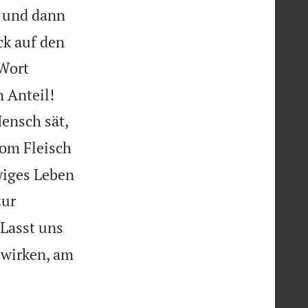
, und dann
ck auf den
Wort


 Anteil!
Mensch sät,
vom Fleisch
wiges Leben
zur
Lasst uns
 wirken, am