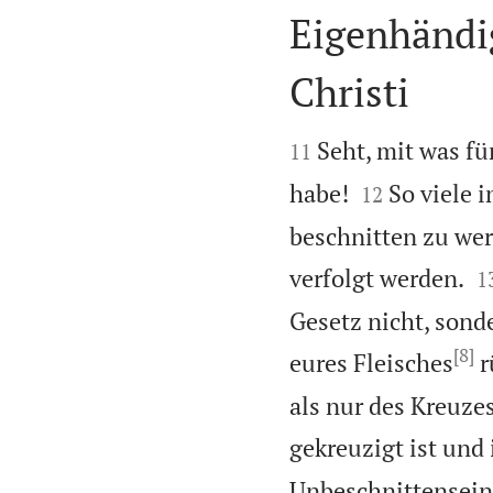
Eigenhändi
Christi


Seht, mit was f
11


habe!
So viele 
12
beschnitten zu wer

verfolgt werden.
1
Gesetz nicht, sonde
[8]
eures Fleisches
r
als nur des Kreuze
gekreuzigt ist und 
Unbeschnittensein 