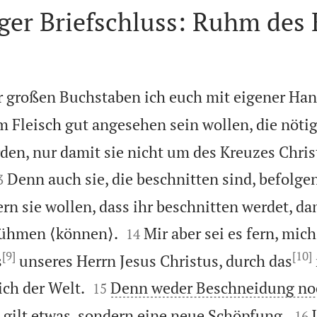
ger Briefschluss: Ruhm des 
ür großen Buchstaben ich euch mit eigener Ha
im Fleisch gut angesehen sein wollen, die nöti
den, nur damit sie nicht um des Kreuzes Christ

Denn auch sie, die beschnitten sind, befolge
3
rn sie wollen, dass ihr beschnitten werdet, dam


ühmen ⟨können⟩.
Mir aber sei es fern, mi
14
[9]
[10]
s
unseres Herrn Jesus Christus, durch das


ich der Welt.
Denn weder Beschneidung no
15


gilt etwas, sondern eine neue Schöpfung.
16