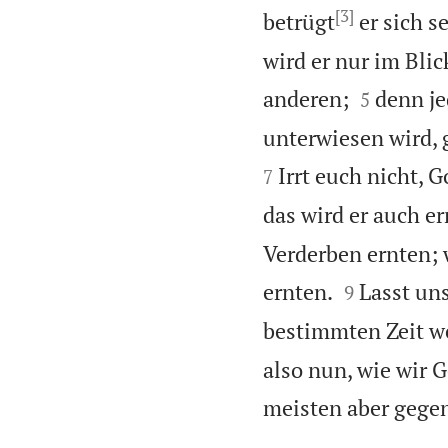
[3]
betrügt
er sich se
wird er nur im Bli


anderen;
denn je
5
unterwiesen wird, 
Irrt euch nicht, 
7
das wird er auch er
Verderben ernten; 


ernten.
Lasst un
9
bestimmten Zeit we
also nun, wie wir 
meisten aber gege