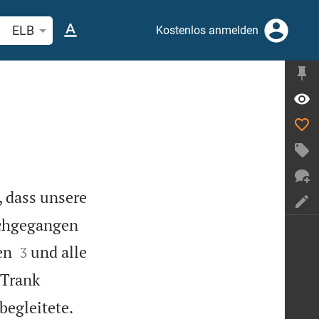
belstelle oder Begriff suchen
ELB
Kostenlos anmelden
, dass unsere
rchgegangen


en
und alle
3
 Trank
begleitete.