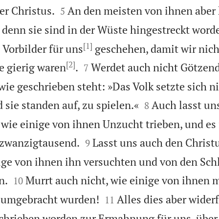


er Christus.
An den meisten von ihnen aber 
5
 denn sie sind in der Wüste hingestreckt word
[1]
 Vorbilder für uns
geschehen, damit wir nic
[2]


ne gierig waren
.
Werdet auch nicht Götzend
7
wie geschrieben steht: »Das Volk setzte sich n


 sie standen auf, zu spielen.«
Auch lasst un
8
 wie einige von ihnen Unzucht trieben, und es 


zwanzigtausend.
Lasst uns auch den Christ
9
ige von ihnen ihn versuchten und von den Sc


n.
Murrt auch nicht, wie einige von ihnen 
10


 umgebracht wurden!
Alles dies aber wider
11
schrieben worden zur Ermahnung für uns, über