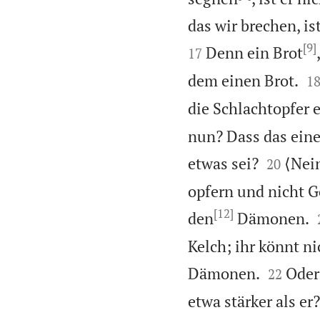
das wir brechen, is
[9]
Denn ein Brot
17

dem einen Brot.
1
die Schlachtopfer 
nun? Dass das eine


etwas sei?
⟨Nein
20
opfern und nicht Go
[12]
den
Dämonen.
Kelch; ihr könnt n


Dämonen.
Oder
22
etwa stärker als er?