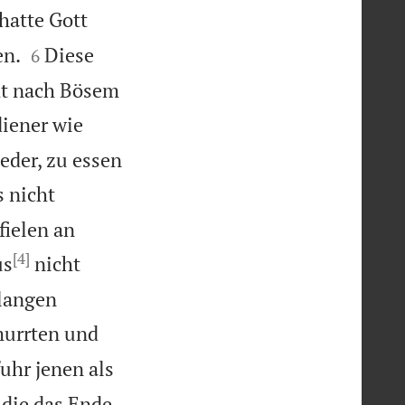
hatte Gott


en.
Diese
6
ht nach Bösem
iener wie
ieder, zu essen
s nicht
fielen an
[4]
us
nicht
hlangen
murrten und
fuhr jenen als
 die das Ende