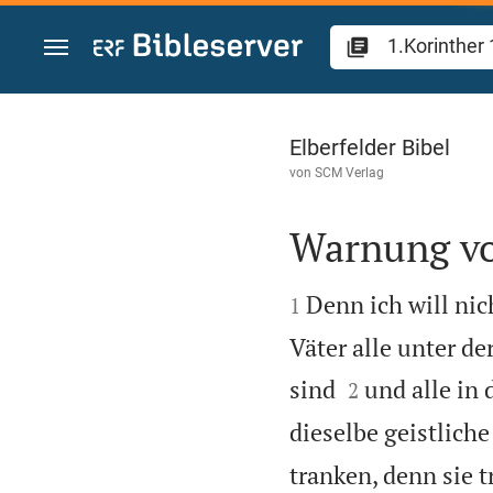
Zum Inhalt springen
1.Korinther 10
Elberfelder Bibel
von
SCM Verlag
Warnung vo


Denn ich will nic
1
Väter alle unter d


sind
und alle in
2
dieselbe geistlich
tranken, denn sie t