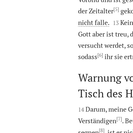
[5]
der Zeitalter
geko


nicht falle.
Kein
13
Gott aber ist treu,
versucht werdet, s
[6]
sodass
ihr sie er
Warnung vo
Tisch des H


Darum, meine Ge
14
[7]
Verständigen
. Be
[8]
segnen
, ist er n