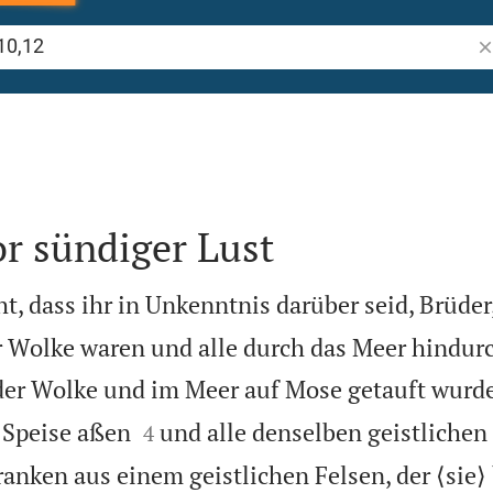
Bi
r sündiger Lust
ht, dass ihr in Unkenntnis darüber seid, Brüder
er Wolke waren und alle durch das Meer hindu
 der Wolke und im Meer auf Mose getauft wurd


e Speise aßen
und alle denselben geistlichen
4
ranken aus einem geistlichen Felsen, der ⟨sie⟩ 