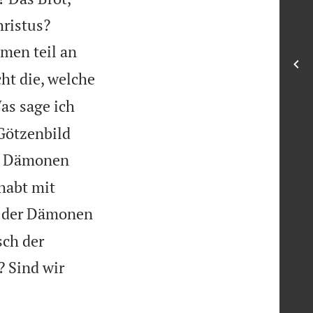


hristus?
hmen teil an
cht die, welche
as sage ich
Götzenbild
en Dämonen
 habt mit
nd der Dämonen
sch der
? Sind wir