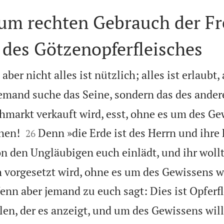
m rechten Gebrauch der Fre
 des Götzenopferfleisches
 aber nicht alles ist nützlich; alles ist erlaubt,
emand suche das Seine, sondern das des ander
hmarkt verkauft wird, esst, ohne es um des G


hen!
Denn »die Erde ist des Herrn und ihre F
26
 den Ungläubigen euch einlädt, und ihr wollt
ch vorgesetzt wird, ohne es um des Gewissens w
nn aber jemand zu euch sagt: Dies ist Opferfle
llen, der es anzeigt, und um des Gewissens wil