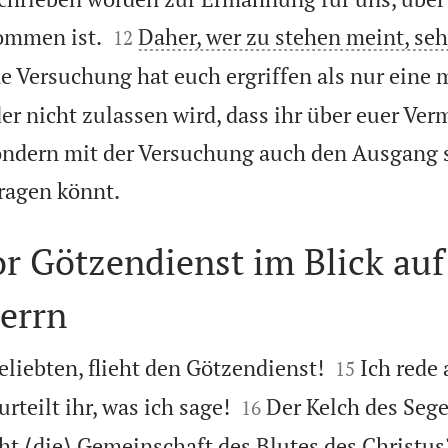


mmen ist.
Daher, wer zu stehen meint, seh
12
e Versuchung hat euch ergriffen als nur eine 
 der nicht zulassen wird, dass ihr über euer Ve
ondern mit der Versuchung auch den Ausgang s

tragen könnt.
r Götzendienst im Blick auf
errn


liebten, flieht den Götzendienst!
Ich rede 
15


urteilt ihr, was ich sage!
Der Kelch des Sege
16
icht ⟨die⟩ Gemeinschaft des Blutes des Christus