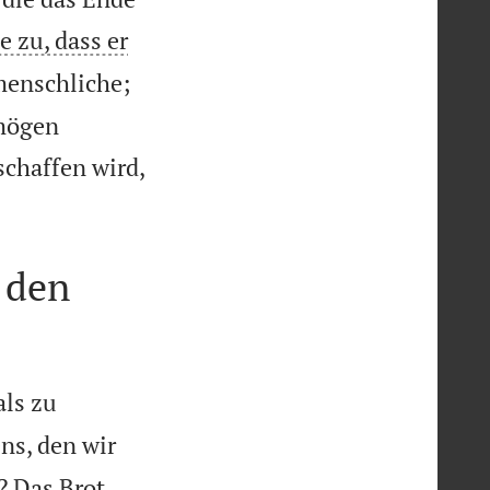
e zu, dass er
menschliche;
rmögen
chaffen wird,
 den
als zu
ns, den wir
? Das Brot,