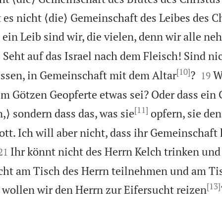
t es nicht ⟨die⟩ Gemeinschaft des Leibes des C
, ein Leib sind wir, die vielen, denn wir alle ne

Seht auf das Israel nach dem Fleisch! Sind ni
8
[10]


essen, in Gemeinschaft mit dem Altar
?
W
19
m Götzen Geopferte etwas sei? Oder dass ein 
[11]
,⟩ sondern dass das, was sie
opfern, sie d
tt. Ich will aber nicht, dass ihr Gemeinschaft


Ihr könnt nicht des Herrn Kelch trinken u
21
icht am Tisch des Herrn teilnehmen und am Ti
[13]
 wollen wir den Herrn zur Eifersucht reizen
