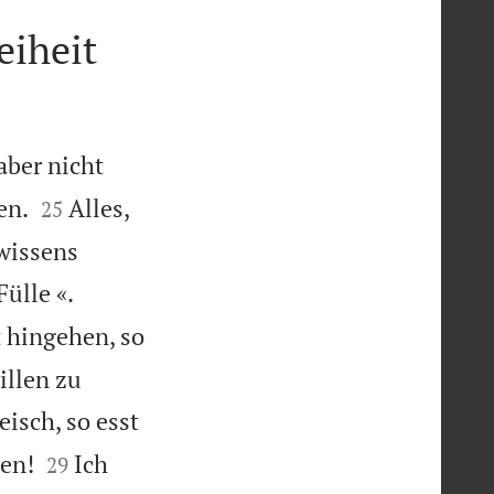
iheit
 aber nicht


en.
Alles,
25
ewissens


ülle «.
 hingehen, so
illen zu
isch, so esst


len!
Ich
29