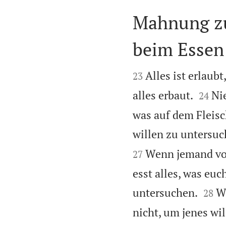
Mahnung zu
beim Essen


Alles ist erlaubt,
23


alles erbaut.
Ni
24
was auf dem Fleisc
willen zu untersuc
Wenn jemand von
27
esst alles, was eu


untersuchen.
We
28
nicht, um jenes wi