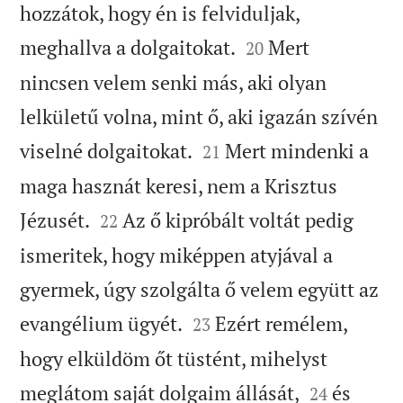
hozzátok, hogy én is felviduljak,


meghallva a dolgaitokat.
Mert
20
nincsen velem senki más, aki olyan
lelkületű volna, mint ő, aki igazán szívén


viselné dolgaitokat.
Mert mindenki a
21
maga hasznát keresi, nem a Krisztus


Jézusét.
Az ő kipróbált voltát pedig
22
ismeritek, hogy miképpen atyjával a
gyermek, úgy szolgálta ő velem együtt az


evangélium ügyét.
Ezért remélem,
23
hogy elküldöm őt tüstént, mihelyst


meglátom saját dolgaim állását,
és
24