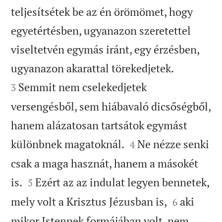
teljesítsétek be az én örömömet, hogy
egyetértésben, ugyanazon szeretettel
viseltetvén egymás iránt, egy érzésben,


ugyanazon akarattal törekedjetek.
Semmit nem cselekedjetek
3
versengésből, sem hiábavaló dicsőségből,
hanem alázatosan tartsátok egymást


különbnek magatoknál.
Ne nézze senki
4
csak a maga hasznát, hanem a másokét


is.
Ezért az az indulat legyen bennetek,
5


mely volt a Krisztus Jézusban is,
aki
6
mikor Istennek formájában volt, nem