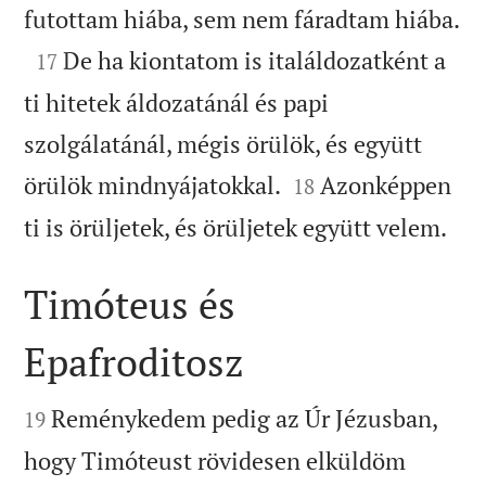

futottam hiába, sem nem fáradtam hiába.

De ha kiontatom is italáldozatként a
17
ti hitetek áldozatánál és papi
szolgálatánál, mégis örülök, és együtt


örülök mindnyájatokkal.
Azonképpen
18

ti is örüljetek, és örüljetek együtt velem.
Timóteus és
Epafroditosz


Reménykedem pedig az Úr Jézusban,
19
hogy Timóteust rövidesen elküldöm