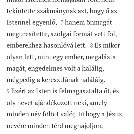
tekintette zsákmánynak azt, hogy ő az


Istennel egyenlő,
hanem önmagát
7
megüresítette, szolgai formát vett föl,


emberekhez hasonlóvá lett.
És mikor
8
olyan lett, mint egy ember, megalázta
magát, engedelmes volt a halálig,


mégpedig a keresztfának haláláig.
Ezért az Isten is felmagasztalta őt, és
9
oly nevet ajándékozott neki, amely


minden név fölött való;
hogy a Jézus
10
nevére minden térd meghajoljon,