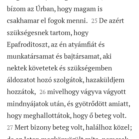
bízom az Úrban, hogy magam is


csakhamar el fogok menni.
De azért
25
szükségesnek tartom, hogy
Epafroditoszt, az én atyámfiát és
munkatársamat és bajtársamat, aki
nektek követetek és szükségemben
áldozatot hozó szolgátok, hazaküldjem


hozzátok,
mivelhogy vágyva vágyott
26
mindnyájatok után, és gyötrődött amiatt,


hogy meghallottátok, hogy ő beteg volt.
Mert bizony beteg volt, halálhoz közel;
27