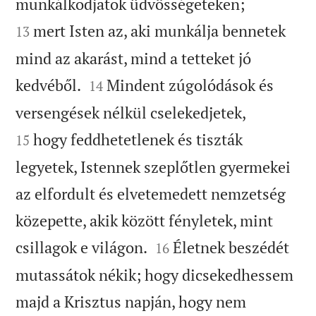


munkálkodjatok üdvösségeteken;
mert Isten az, aki munkálja bennetek
13
mind az akarást, mind a tetteket jó


kedvéből.
Mindent zúgolódások és
14


versengések nélkül cselekedjetek,
hogy feddhetetlenek és tiszták
15
legyetek, Istennek szeplőtlen gyermekei
az elfordult és elvetemedett nemzetség
közepette, akik között fényletek, mint


csillagok e világon.
Életnek beszédét
16
mutassátok nékik; hogy dicsekedhessem
majd a Krisztus napján, hogy nem