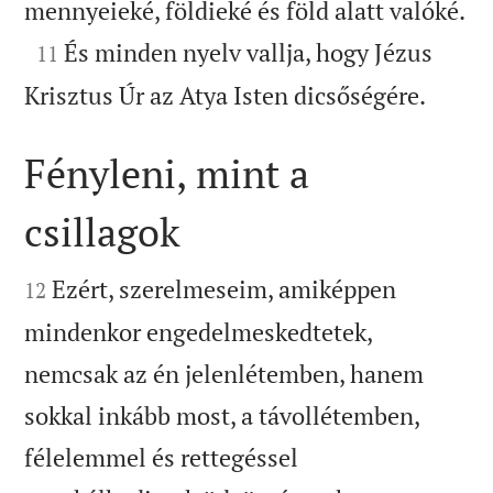

mennyeieké, földieké és föld alatt valóké.

És minden nyelv vallja, hogy Jézus
11

Krisztus Úr az Atya Isten dicsőségére.
Fényleni, mint a
csillagok


Ezért, szerelmeseim, amiképpen
12
mindenkor engedelmeskedtetek,
nemcsak az én jelenlétemben, hanem
sokkal inkább most, a távollétemben,
félelemmel és rettegéssel