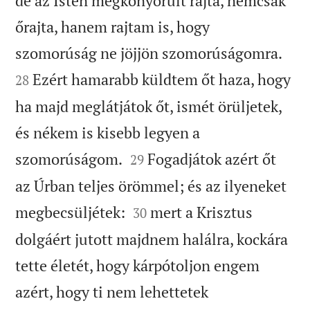
de az Isten megkönyörült rajta, nemcsak
őrajta, hanem rajtam is, hogy


szomorúság ne jöjjön szomorúságomra.
Ezért hamarabb küldtem őt haza, hogy
28
ha majd meglátjátok őt, ismét örüljetek,
és nékem is kisebb legyen a


szomorúságom.
Fogadjátok azért őt
29
az Úrban teljes örömmel; és az ilyeneket


megbecsüljétek:
mert a Krisztus
30
dolgáért jutott majdnem halálra, kockára
tette életét, hogy kárpótoljon engem
azért, hogy ti nem lehettetek