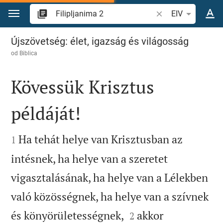
Skoči na sadržaj
Pretraži biblijski stih
EIV
Filipljanima 2
Újszövetség: élet, igazság és világosság
od
Biblica
Kövessük Krisztus
példáját!


Ha tehát helye van Krisztusban az
1
intésnek, ha helye van a szeretet
vigasztalásának, ha helye van a Lélekben
való közösségnek, ha helye van a szívnek


és könyörületességnek,
akkor
2