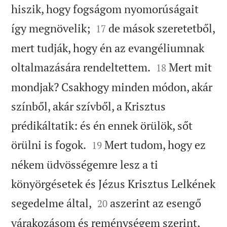
hiszik, hogy fogságom nyomorúságait


így megnövelik;
de mások szeretetből,
17
mert tudják, hogy én az evangéliumnak


oltalmazására rendeltettem.
Mert mit
18
mondjak? Csakhogy minden módon, akár
színből, akár szívből, a Krisztus
prédikáltatik: és én ennek örülök, sőt


örülni is fogok.
Mert tudom, hogy ez
19
nékem üdvösségemre lesz a ti
könyörgésetek és Jézus Krisztus Lelkének


segedelme által,
aszerint az esengő
20
várakozásom és reménységem szerint,