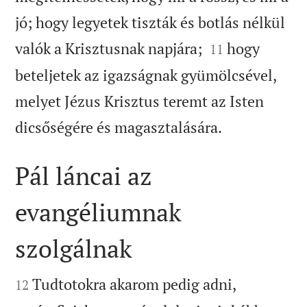
jó; hogy legyetek tiszták és botlás nélkül


valók a Krisztusnak napjára;
hogy
11
beteljetek az igazságnak gyümölcsével,
melyet Jézus Krisztus teremt az Isten

dicsőségére és magasztalására.
Pál láncai az
evangéliumnak
szolgálnak


Tudtotokra akarom pedig adni,
12