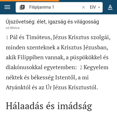
Skoči na sadržaj
Pretraži biblijski stih
EIV
Filipljanima 1
Újszövetség: élet, igazság és világosság
od
Biblica

Pál és Timóteus, Jézus Krisztus szolgái,
1
minden szenteknek a Krisztus Jézusban,
akik Filippiben vannak, a püspökökkel és


diakónusokkal egyetemben:
Kegyelem
2
néktek és békesség Istentől, a mi

Atyánktól és az Úr Jézus Krisztustól.
Hálaadás és imádság