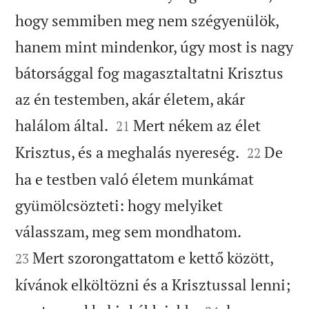
hogy semmiben meg nem szégyenülök,
hanem mint mindenkor, úgy most is nagy
bátorsággal fog magasztaltatni Krisztus
az én testemben, akár életem, akár


halálom által.
Mert nékem az élet
21


Krisztus, és a meghalás nyereség.
De
22
ha e testben való életem munkámat
gyümölcsözteti: hogy melyiket


válasszam, meg sem mondhatom.
Mert szorongattatom e kettő között,
23
kívánok elköltözni és a Krisztussal lenni;