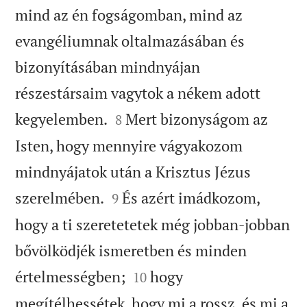
mind az én fogságomban, mind az
evangéliumnak oltalmazásában és
bizonyításában mindnyájan
részestársaim vagytok a nékem adott


kegyelemben.
Mert bizonyságom az
8
Isten, hogy mennyire vágyakozom
mindnyájatok után a Krisztus Jézus


szerelmében.
És azért imádkozom,
9
hogy a ti szeretetetek még jobban-jobban
bővölködjék ismeretben és minden


értelmességben;
hogy
10
megítélhessétek, hogy mi a rossz, és mi a