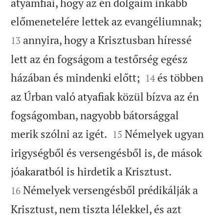
atyámfiai, hogy az én dolgaim inkább


előmenetelére lettek az evangéliumnak;
annyira, hogy a Krisztusban híressé
13
lett az én fogságom a testőrség egész


házában és mindenki előtt;
és többen
14
az Úrban való atyafiak közül bízva az én
fogságomban, nagyobb bátorsággal


merik szólni az igét.
Némelyek ugyan
15
irigységből és versengésből is, de mások


jóakaratból is hirdetik a Krisztust.
Némelyek versengésből prédikálják a
16
Krisztust, nem tiszta lélekkel, és azt