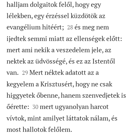
halljam dolgaitok felől, hogy egy
lélekben, egy érzéssel küzdötök az


evangélium hitéért;
és meg nem
28
ijedtek semmi miatt az ellenségek előtt:
mert ami nekik a veszedelem jele, az
nektek az üdvösségé, és ez az Istentől


van.
Mert néktek adatott az a
29
kegyelem a Krisztusért, hogy ne csak
higgyetek őbenne, hanem szenvedjetek is


őérette:
mert ugyanolyan harcot
30
vívtok, mint amilyet láttatok nálam, és

most hallotok felőlem.