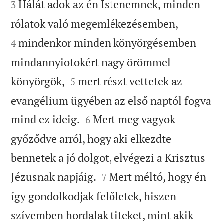


Hálát adok az én Istenemnek, minden
3


rólatok való megemlékezésemben,
mindenkor minden könyörgésemben
4
mindannyiotokért nagy örömmel


könyörgök,
mert részt vettetek az
5
evangélium ügyében az első naptól fogva


mind ez ideig.
Mert meg vagyok
6
győződve arról, hogy aki elkezdte
bennetek a jó dolgot, elvégezi a Krisztus


Jézusnak napjáig.
Mert méltó, hogy én
7
így gondolkodjak felőletek, hiszen
szívemben hordalak titeket, mint akik