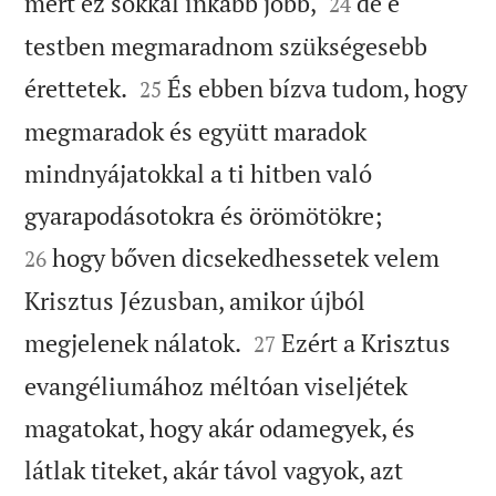


mert ez sokkal inkább jobb,
de e
24
testben megmaradnom szükségesebb


érettetek.
És ebben bízva tudom, hogy
25
megmaradok és együtt maradok
mindnyájatokkal a ti hitben való


gyarapodásotokra és örömötökre;
hogy bőven dicsekedhessetek velem
26
Krisztus Jézusban, amikor újból


megjelenek nálatok.
Ezért a Krisztus
27
evangéliumához méltóan viseljétek
magatokat, hogy akár odamegyek, és
látlak titeket, akár távol vagyok, azt