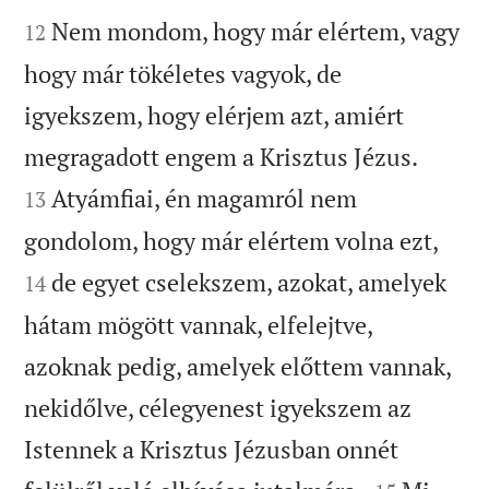


Nem mondom, hogy már elértem, vagy
12
hogy már tökéletes vagyok, de
igyekszem, hogy elérjem azt, amiért


megragadott engem a Krisztus Jézus.
Atyámfiai, én magamról nem
13


gondolom, hogy már elértem volna ezt,
de egyet cselekszem, azokat, amelyek
14
hátam mögött vannak, elfelejtve,
azoknak pedig, amelyek előttem vannak,
nekidőlve, célegyenest igyekszem az
Istennek a Krisztus Jézusban onnét