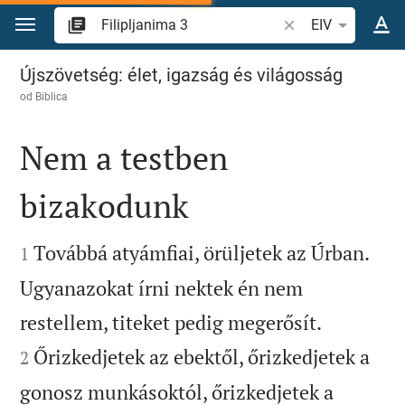
Skoči na sadržaj
Pretraži biblijski stih
EIV
Filipljanima 3
Újszövetség: élet, igazság és világosság
od
Biblica
Nem a testben
bizakodunk


Továbbá atyámfiai, örüljetek az Úrban.
1
Ugyanazokat írni nektek én nem


restellem, titeket pedig megerősít.
Őrizkedjetek az ebektől, őrizkedjetek a
2
gonosz munkásoktól, őrizkedjetek a