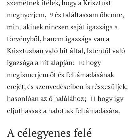
szemétnek ítélek, hogy a Krisztust


megnyerjem,
és találtassam őbenne,
9
mint akinek nincsen saját igazsága a
törvényből, hanem igazsága van a
Krisztusban való hit által, Istentől való


igazsága a hit alapján:
hogy
10
megismerjem őt és feltámadásának
erejét, és szenvedéseiben is részesüljek,


hasonlóan az ő halálához;
hogy így
11

eljuthassak a halottak feltámadására.
A célegyenes felé