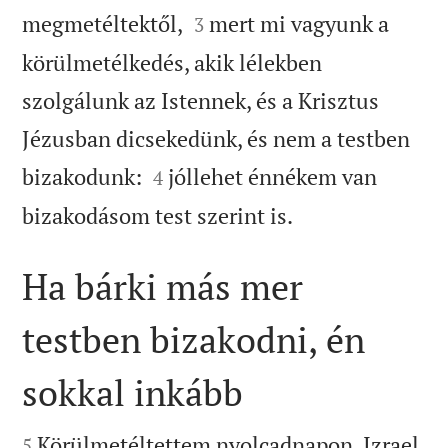


megmetéltektől,
mert mi vagyunk a
3
körülmetélkedés, akik lélekben
szolgálunk az Istennek, és a Krisztus
Jézusban dicsekedünk, és nem a testben


bizakodunk:
jóllehet énnékem van
4

bizakodásom test szerint is.
Ha bárki más mer
testben bizakodni, én
sokkal inkább


Körülmetéltettem nyolcadnapon, Izrael
5