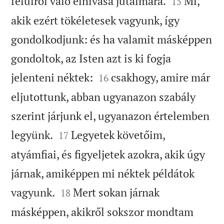


felülről való elhívása jutalmára.
Mi,
15
akik ezért tökéletesek vagyunk, így
gondolkodjunk: és ha valamit másképpen
gondoltok, az Isten azt is ki fogja


jelenteni néktek:
csakhogy, amire már
16
eljutottunk, abban ugyanazon szabály
szerint járjunk el, ugyanazon értelemben


legyünk.
Legyetek követőim,
17
atyámfiai, és figyeljetek azokra, akik úgy
járnak, amiképpen mi néktek példátok


vagyunk.
Mert sokan járnak
18
másképpen, akikről sokszor mondtam