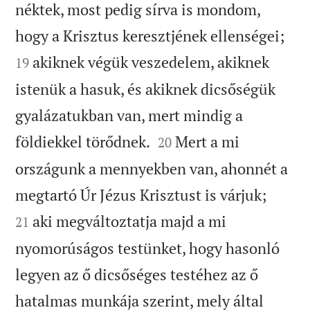
néktek, most pedig sírva is mondom,


hogy a Krisztus keresztjének ellenségei;
akiknek végük veszedelem, akiknek
19
istenük a hasuk, és akiknek dicsőségük
gyalázatukban van, mert mindig a


földiekkel törődnek.
Mert a mi
20
országunk a mennyekben van, ahonnét a


megtartó Úr Jézus Krisztust is várjuk;
aki megváltoztatja majd a mi
21
nyomorúságos testünket, hogy hasonló
legyen az ő dicsőséges testéhez az ő
hatalmas munkája szerint, mely által