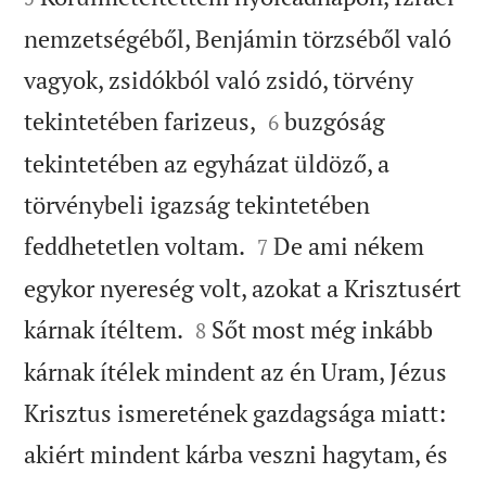
nemzetségéből, Benjámin törzséből való
vagyok, zsidókból való zsidó, törvény


tekintetében farizeus,
buzgóság
6
tekintetében az egyházat üldöző, a
törvénybeli igazság tekintetében


feddhetetlen voltam.
De ami nékem
7
egykor nyereség volt, azokat a Krisztusért


kárnak ítéltem.
Sőt most még inkább
8
kárnak ítélek mindent az én Uram, Jézus
Krisztus ismeretének gazdagsága miatt:
akiért mindent kárba veszni hagytam, és