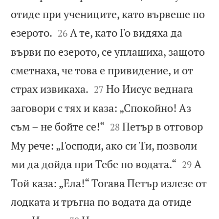
отиде при учениците, като вървеше по


езерото.
А те, като Го видяха да
26
върви по езерото, се уплашиха, защото
сметнаха, че това е привидение, и от


страх извикаха.
Но Иисус веднага
27
заговори с тях и каза: „Спокойно! Аз


съм – не бойте се!“
Петър в отговор
28
Му рече: „Господи, ако си Ти, позволи


ми да дойда при Тебе по водата.“
А
29
Той каза: „Ела!“ Тогава Петър излезе от
лодката и тръгна по водата да отиде