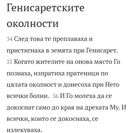
Генисаретските
околности


След това те преплаваха и
34


пристигнаха в земята при Генисарет.
Когато жителите на онова място Го
35
познаха, изпратиха пратеници по
цялата околност и донесоха при Него


всички болни.
И Го молеха да се
36
докоснат само до края на дрехата Му. И
всички, които се докоснаха, се

излекуваха.