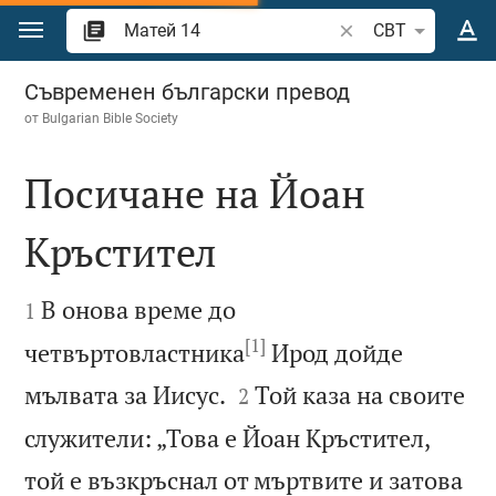
Преминете към съдържанието
Търсете стих или 
CBT
Матей 14
Съвременен български превод
от
Bulgarian Bible Society
Посичане на Йоан
Кръстител


В онова време до
1
[1]
четвъртовластника
Ирод дойде


мълвата за Иисус.
Той каза на своите
2
служители: „Това е Йоан Кръстител,
той е възкръснал от мъртвите и затова