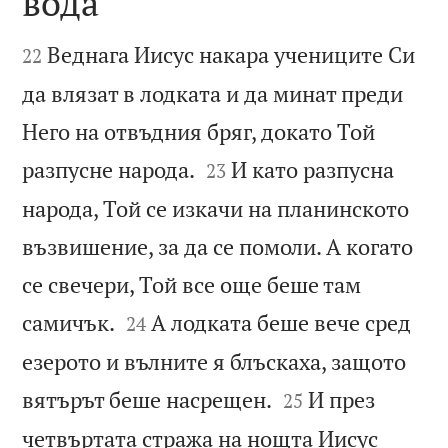
вода


Веднага Иисус накара учениците Си
22
да влязат в лодката и да минат преди
Него на отвъдния бряг, докато Той


разпусне народа.
И като разпусна
23
народа, Той се изкачи на планинското
възвишение, за да се помоли. А когато
се свечери, Той все още беше там


самичък.
А лодката беше вече сред
24
езерото и вълните я блъскаха, защото


вятърът беше насрещен.
И през
25
четвъртата стража на нощта Иисус