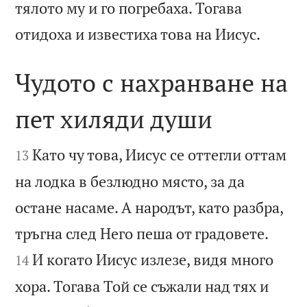
тялото му и го погребаха. Тогава

отидоха и известиха това на Иисус.
Чудото с нахранване на
пет хиляди души


Като чу това, Иисус се оттегли оттам
13
на лодка в безлюдно място, за да
остане насаме. А народът, като разбра,


тръгна след Него пеша от градовете.
И когато Иисус излезе, видя много
14
хора. Тогава Той се съжали над тях и