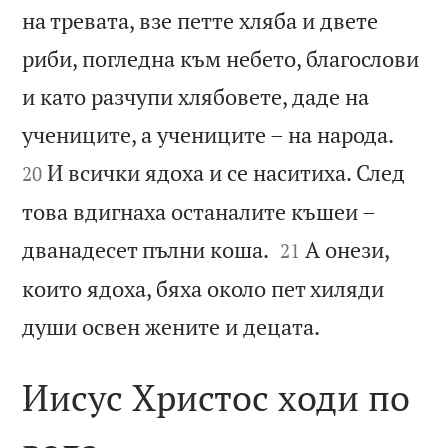
на тревата, взе петте хляба и двете
риби, погледна към небето, благослови
и като разчупи хлябовете, даде на


учениците, а учениците – на народа.
И всички ядоха и се наситиха. След
20
това вдигнаха останалите къшеи –


дванадесет пълни коша.
А онези,
21
които ядоха, бяха около пет хиляди

души освен жените и децата.
Иисус Христос ходи по