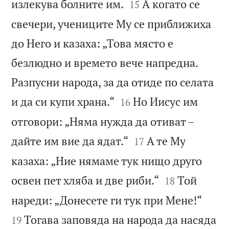


излекува болните им.
А когато се
15
свечери, учениците Му се приближиха
до Него и казаха: „Това място е
безлюдно и времето вече напредна.
Разпусни народа, за да отиде по селата


и да си купи храна.“
Но Иисус им
16
отговори: „Няма нужда да отиват –


дайте им вие да ядат.“
А те Му
17
казаха: „Ние нямаме тук нищо друго


освен пет хляба и две риби.“
Той
18


нареди: „Донесете ги тук при Мене!“
Тогава заповяда на народа да насяда
19