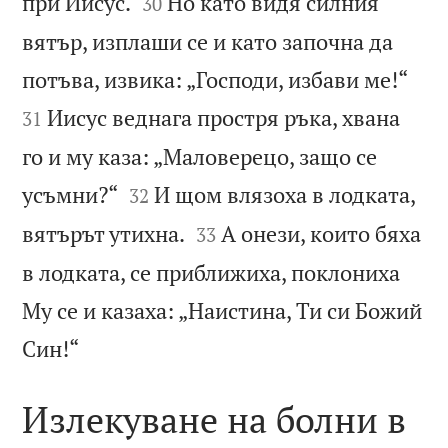


при Иисус.
Но като видя силния
30
вятър, изплаши се и като започна да


потъва, извика: „Господи, избави ме!“
Иисус веднага простря ръка, хвана
31
го и му каза: „Маловерецо, защо се


усъмни?“
И щом влязоха в лодката,
32


вятърът утихна.
А онези, които бяха
33
в лодката, се приближиха, поклониха
Му се и казаха: „Наистина, Ти си Божий

Син!“
Излекуване на болни в