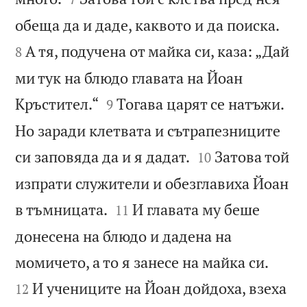


обеща да и даде, каквото и да поиска.
А тя, подучена от майка си, каза: „Дай
8
ми тук на блюдо главата на Йоан


Кръстител.“
Тогава царят се натъжи.
9
Но заради клетвата и сътрапезниците


си заповяда да и я дадат.
Затова той
10
изпрати служители и обезглавиха Йоан


в тъмницата.
И главата му беше
11
донесена на блюдо и дадена на


момичето, а то я занесе на майка си.
И учениците на Йоан дойдоха, взеха
12