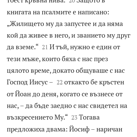
20
книгата на псалмите е написано:
„Жилището му да запустее и да няма
кой да живее в него, и званието му друг


да вземе.“
И тъй, нужно е един от
21
тези мъже, които бяха с нас през
цялото време, докато общуваше с нас


Господ Иисус –
откакто бе кръстен
22
от Йоан до деня, когато се възнесе от
нас, – да бъде заедно с нас свидетел на


възкресението Му.“
Тогава
23
предложиха двама: Йосиф – наричан