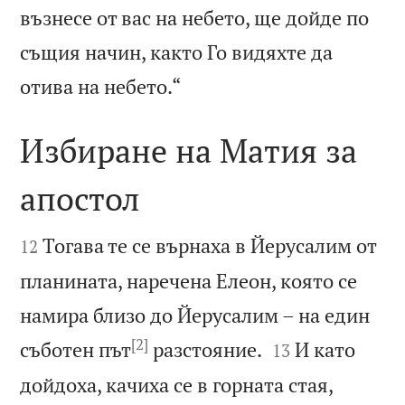
възнесе от вас на небето, ще дойде по
същия начин, както Го видяхте да

отива на небето.“
Избиране на Матия за
апостол


Тогава те се върнаха в Йерусалим от
12
планината, наречена Елеон, която се
намира близо до Йерусалим – на един
[2]


съботен път
разстояние.
И като
13
дойдоха, качиха се в горната стая,