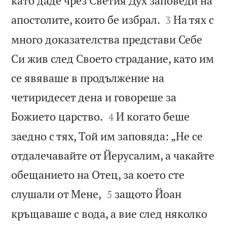
като даде чрез Светия Дух заповеди на


апостолите, които бе избрал.
На тях с
3
много доказателства представи Себе
Си жив след Своето страдание, като им
се явяваше в продължение на
четиридесет дена и говореше за


Божието царство.
И когато беше
4
заедно с тях, Той им заповяда: „Не се
отдалечавайте от Йерусалим, а чакайте
обещанието на Отец, за което сте


слушали от Мене,
защото Йоан
5
кръщаваше с вода, а вие след няколко