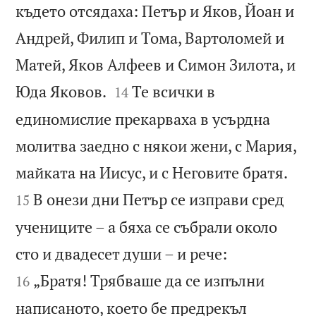
където отсядаха: Петър и Яков, Йоан и
Андрей, Филип и Тома, Вартоломей и
Матей, Яков Алфеев и Симон Зилота, и


Юда Яковов.
Те всички в
14
единомислие прекарваха в усърдна
молитва заедно с някои жени, с Мария,


майката на Иисус, и с Неговите братя.
В онези дни Петър се изправи сред
15
учениците – а бяха се събрали около


сто и двадесет души – и рече:
„Братя! Трябваше да се изпълни
16
написаното, което бе предрекъл