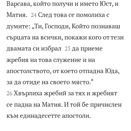
Варсава, който получи и името Юст, и


Матия.
След това се помолиха с
24
думите: „Ти, Господи, Който познаваш
сърцата на всички, покажи кого от тези


двамата си избрал
да приеме
25
жребия на това служение и на
апостолството, от което отпадна Юда,


за да отиде на своето място.“
Хвърлиха жребий за тях и жребият
26
се падна на Матия. И той бе причислен

към единадесетте апостоли.