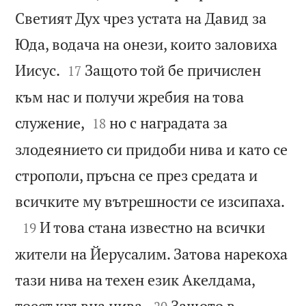
Светият Дух чрез устата на Давид за
Юда, водача на онези, които заловиха


Иисус.
Защото той бе причислен
17
към нас и получи жребия на това


служение,
но с наградата за
18
злодеянието си придоби нива и като се
строполи, пръсна се през средата и

всичките му вътрешности се изсипаха.

И това стана известно на всички
19
жители на Йерусалим. Затова нарекоха
тази нива на техен език Акелдама,


тоест кръвна нива.
Защото в