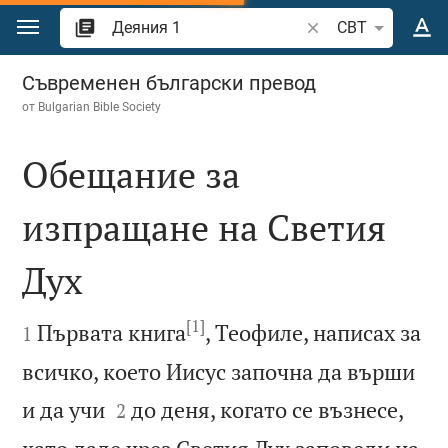
Преминете към съдържанието
Търсете стих или 
CBT
Деяния 1
Съвременен български превод
от
Bulgarian Bible Society
Обещание за
изпращане на Светия
Дух

[1]

Първата книга
, Теофиле, написах за
1
всичко, което Иисус започна да върши


и да учи
до деня, когато се възнесе,
2