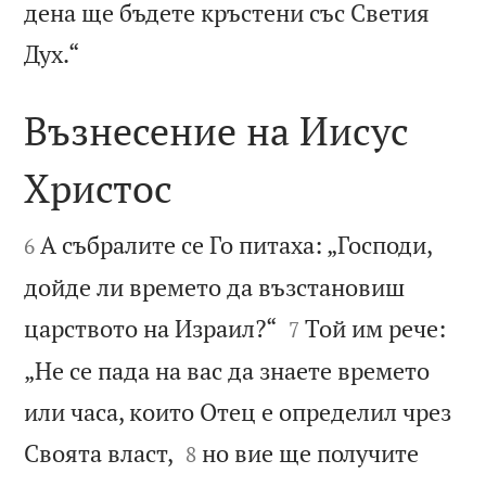
дена ще бъдете кръстени със Светия

Дух.“
Възнесение на Иисус
Христос


А събралите се Го питаха: „Господи,
6
дойде ли времето да възстановиш


царството на Израил?“
Той им рече:
7
„Не се пада на вас да знаете времето
или часа, които Отец е определил чрез


Своята власт,
но вие ще получите
8