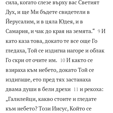
сила, когато слезе върху вас Светият
Дух, и ще Ми бъдете свидетели в
Йерусалим, и в цяла Юдея, и в


Самария, и чак до края на земята.“
И
9
като каза това, докато те все още Го
гледаха, Той се издигна нагоре и облак


Го скри от очите им.
И както се
10
взираха към небето, докато Той се
издигаше, ето пред тях застанаха


двама души в бели дрехи
и рекоха:
11
„Галилейци, какво стоите и гледате
към небето? Този Иисус, Който се