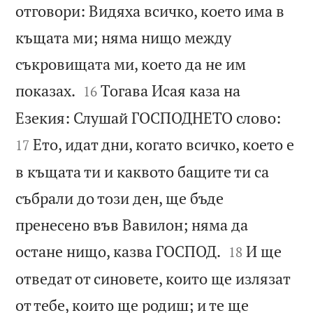
отговори: Видяха всичко, което има в
къщата ми; няма нищо между
съкровищата ми, което да не им


показах.
Тогава Исая каза на
16


Езекия: Слушай ГОСПОДНЕТО слово:
Ето, идат дни, когато всичко, което е
17
в къщата ти и каквото бащите ти са
събрали до този ден, ще бъде
пренесено във Вавилон; няма да


остане нищо, казва ГОСПОД.
И ще
18
отведат от синовете, които ще излязат
от тебе, които ще родиш; и те ще