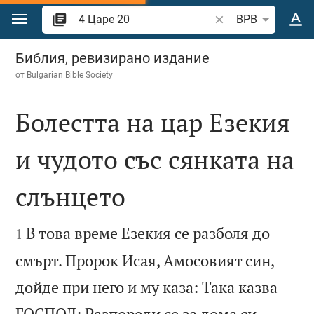
Преминете към съдържанието
Търсете стих или 
BPB
4 Царе 20
Библия, ревизирано издание
от
Bulgarian Bible Society
Болестта на цар Езекия
и чудото със сянката на
слънцето


В това време Езекия се разболя до
1
смърт. Пророк Исая, Амосовият син,
дойде при него и му каза: Така казва
ГОСПОД: Разпореди се за дома си,