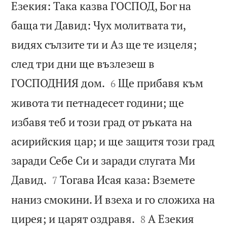
Езекия: Така казва ГОСПОД, Бог на
баща ти Давид: Чух молитвата ти,
видях сълзите ти и Аз ще те изцеля;
след три дни ще възлезеш в


ГОСПОДНИЯ дом.
Ще прибавя към
6
живота ти петнадесет години; ще
избавя теб и този град от ръката на
асирийския цар; и ще защитя този град
заради Себе Си и заради слугата Ми


Давид.
Тогава Исая каза: Вземете
7
наниз смокини. И взеха и го сложиха на


цирея; и царят оздравя.
А Езекия
8