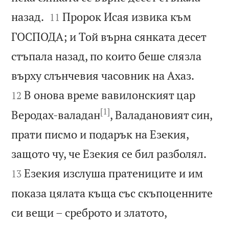


назад.
Пророк Исая извика към
11
ГОСПОДА; и Той върна сянката десет
стъпала назад, по които беше слязла


върху слънчевия часовник на Ахаз.
В онова време вавилонският цар
12
[1]
Веродах-валадан
, Валадановият син,
прати писмо и подарък на Езекия,


защото чу, че Езекия се бил разболял.
Езекия изслуша пратениците и им
13
показа цялата къща със скъпоценните
си вещи – среброто и златото,