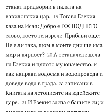
станат придворни в палата на


вавилонския цар.
Тогава Езекия
19
каза на Исая: Добро е ГОСПОДНЕТО
слово, което ти изрече. Прибави още:
Не е ли така, щом в моите дни ще има


мир и вярност?
А останалите дела
20
на Езекия и цялото му юначество, и
как направи водоема и водопровода и
доведе вода в града, са записани в
Книгата на летописите на юдейските


царе.
И Езекия заспа с бащите си; и
21
вместо него се възцари синът му