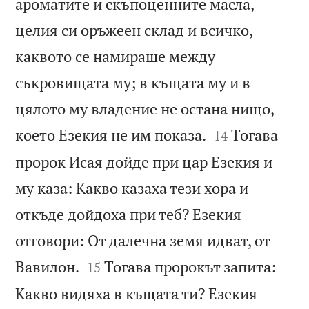
ароматите и скъпоценните масла,
целия си оръжеен склад и всичко,
каквото се намираше между
съкровищата му; в къщата му и в
цялото му владение не остана нищо,


което Езекия не им показа.
Тогава
14
пророк Исая дойде при цар Езекия и
му каза: Какво казаха тези хора и
откъде дойдоха при теб? Езекия
отговори: От далечна земя идват, от


Вавилон.
Тогава пророкът запита:
15
Какво видяха в къщата ти? Езекия