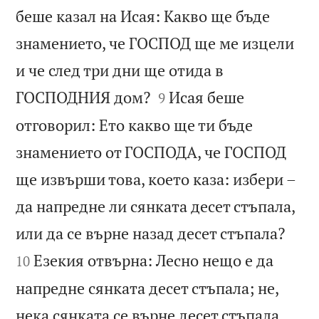
беше казал на Исая: Какво ще бъде
знамението, че ГОСПОД ще ме изцели
и че след три дни ще отида в


ГОСПОДНИЯ дом?
Исая беше
9
отговорил: Ето какво ще ти бъде
знамението от ГОСПОДА, че ГОСПОД
ще извърши това, което каза: избери –
да напредне ли сянката десет стъпала,


или да се върне назад десет стъпала?
Езекия отвърна: Лесно нещо е да
10
напредне сянката десет стъпала; не,
нека сянката се върне десет стъпала