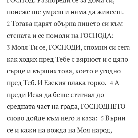


понеже ще умреш и няма да живееш.
Тогава царят обърна лицето си към
2


стената и се помоли на ГОСПОДА:
Моля Ти се, ГОСПОДИ, спомни си сега
3
как ходих пред Тебе с вярност и с цяло
сърце и върших това, което е угодно


пред Теб. И Езекия плака горко.
А
4
преди Исая да беше стигнал до
средната част на града, ГОСПОДНЕТО


слово дойде към него и каза:
Върни
5
се и кажи на вожда на Моя народ,