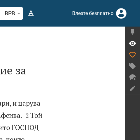
рсете стих или дума в Библията
BPB
Влезте безплатно
ие за
ари, и царува


Ефсива.
Той
2
оито ГОСПОД
а, които