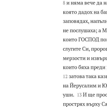
и няма вече да н
8
която дадох на ба
заповядах, напълн
не послушаха; а 
които ГОСПОД пог
слугите Си, проро
мерзости и извър
които бяха преди 
затова така каз
12
на Йерусалим и Юд


уши.
И ще прос
13
прострях върху С