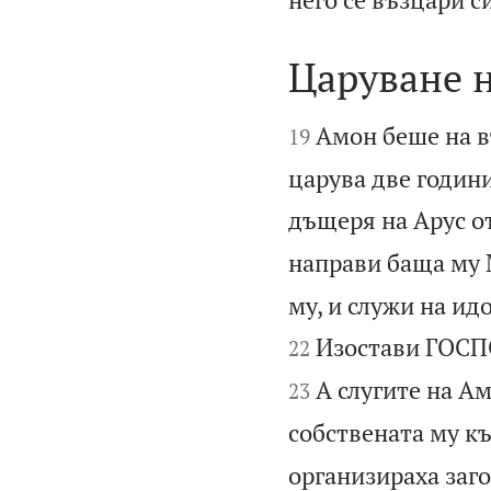
Царуване 


Амон беше на въ
19
царува две годин
дъщеря на Арус о
направи баща му 
му, и служи на ид
Изостави ГОСПО
22
А слугите на Ам
23
собствената му к
организираха заг