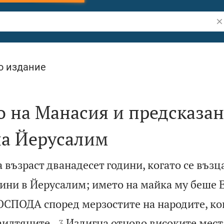
Тъ
о издание
 на Манасия и предсказан
на Йерусалим
 възраст дванадесет години, когато се възц
дини в Йерусалим; името на майка му беше 
ОСПОДА според мерзостите на народите, к


аилтяните.
Издигна отново високите мест
3