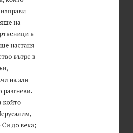
 направи
няше на
ртвеници в
 ще настаня
тво вътре в
ън,
чи на зли


 разгневи.
а който
Йерусалим,


 Си до века;