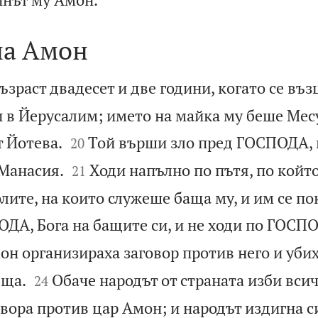
на Амон
зраст двадесет и две години, когато се въз
и в Йерусалим; името на майка му беше Мес


т Йотева.
Той върши зло пред ГОСПОДА, 
20


Манасия.
Ходи напълно по пътя, по койт
21
олите, на които служеше баща му, и им се по
ДА, Бога на бащите си, и не ходи по ГОСП
он организираха заговор против него и убих


ъща.
Обаче народът от страната изби всич
24
овора против цар Амон; и народът издигна с