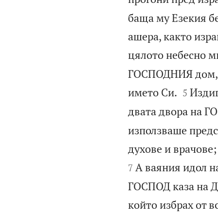
баща му Езекия б
ашера, както изра
цялото небесно м
ГОСПОДНИЯ дом, з


името Си.
Издиг
5
двата двора на 
използваше предск
духове и врачове
А ваяния идол на
7
ГОСПОД каза на Да
който избрах от в