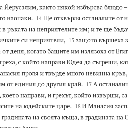
 Йерусалим, както някой избърсва блюдо – 


го наопаки.
Ще отхвърля останалите от 
14
 в ръката на неприятелите им; и те ще бъда


ичките си неприятели,
защото вършеха з
15
 от деня, когато бащите им излязоха от Егип
греха, с който направи Юдея да съгреши, к
насия проля и твърде много невинна кръв,


м от единия до другия край.
А останалит
17
 което направи, и грехът, който извърши, са


исите на юдейските царе.
И Манасия засп
18
 градината на своята къща, в градината на 

инът му Амон.