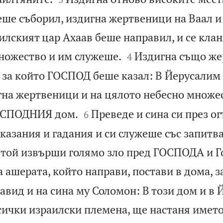
еше съборил, издигна жертвеници на Ваал и
илският цар Ахаав беше направил, и се кла


ножество и им служеше.
Издигна също же
4
а който ГОСПОД беше казал: В Йерусалим
на жертвеници и на цялото небесно множес


ГОСПОДНИЯ дом.
Преведе и сина си през ог
6
азания и гадания и си служеше със запитва
; той извърши голямо зло пред ГОСПОДА и Го
 ашерата, който направи, постави в дома, з
вид и на сина му Соломон: В този дом и в 
сички израилски племена, ще настаня името