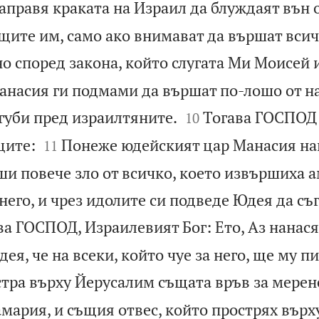
аправя краката на Израил да блуждаят вън о
щите им, само ако внимават да вършат всич
о според закона, който слугата Ми Моисей 
Манасия ги подмами да вършат по-лошо от н


уби пред израилтяните.
Тогава ГОСПОД 
10


ците:
Понеже юдейският цар Манасия на
11
ши повече зло от всичко, което извършиха 
него, и чрез идолите си подведе Юдея да съ
ва ГОСПОД, Израилевият Бог: Ето, Аз нанася
ея, че на всеки, който чуе за него, ще му п
тра върху Йерусалим същата връв за мерене
амария, и същия отвес, който прострях върх