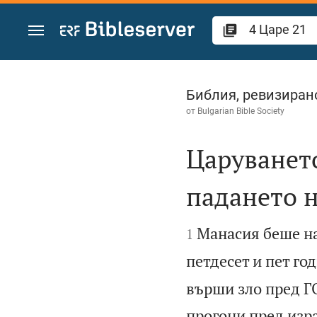
Преминете към съдържанието
4 Царе 21
Библия, ревизиран
от
Bulgarian Bible Society
Царуването
падането 


Манасия беше на
1
петдесет и пет го
върши зло пред Г
прогони пред изр