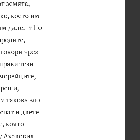
т земята,
ко, което им


им даде.
Но
9
ародите,
говори чрез
прави тези
аморейците,


греши,
м такова зло
иснат и двете
, която
у Ахавовия