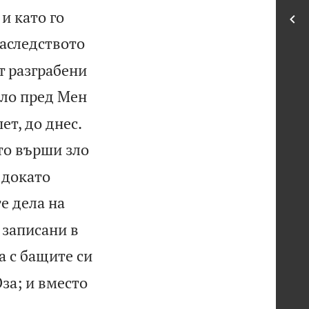
и като го
наследството
т разграбени
ло пред Мен


ет, до днес.
ато върши зло
 докато
е дела на
 записани в
а с бащите си
Оза; и вместо