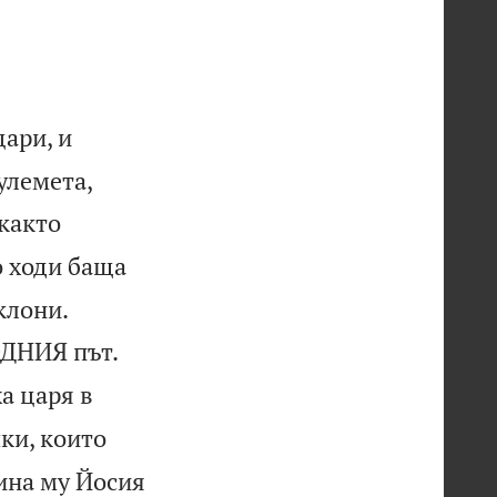
цари, и
улемета,
както
о ходи баща


клони.


ОДНИЯ път.
а царя в
ки, които
ина му Йосия