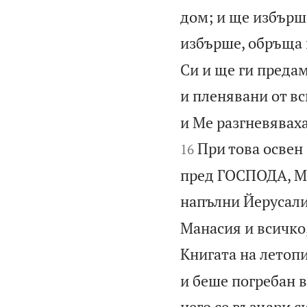
дом; и ще избърша
избърше, обръща 
Си и ще ги предам
и пленявани от вс
и Ме разгневяваха
При това освен 
16
пред ГОСПОДА, Ма
напълни Йерусали
Манасия и всичко,
Книгата на летоп
и беше погребан в
него се възцари с