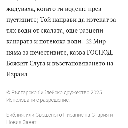
жадуваха, когато ги водеше през
пустините; Той направи да изтекат за
тях води от скалата, още разцепи


канарата и потекоха води.
Мир
22
няма за нечестивите, казва ГОСПОД.
Божият Слуга и възстановяването на

Израил
© Българско библейско дружество 2025.
Използвани с разрешение.
Библия, или Свещеното Писание на Стария и
Новия Завет