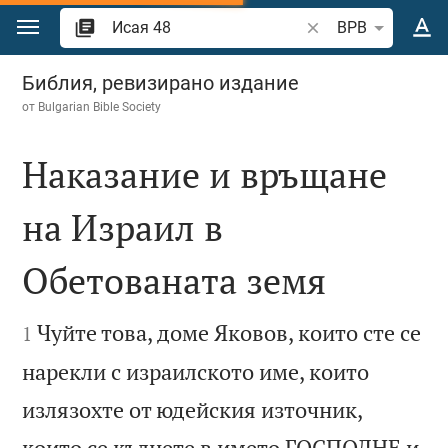
Преминете към съдържанието
Търсете стих или 
BPB
Исая 48
Библия, ревизирано издание
от
Bulgarian Bible Society
Наказание и връщане
на Израил в
Обетованата земя


Чуйте това, доме Яковов, които сте се
1
нарекли с израилското име, които
излязохте от юдейския източник,
които се кълнете в името ГОСПОДНЕ и