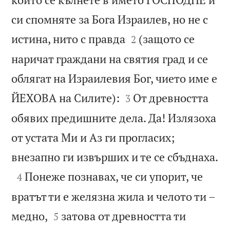
си спомняте за Бога Израилев, но не с


истина, нито с правда
(защото се
2
наричат граждани на святия град и се
облягат на Израилевия Бог, чието име е


ЙЕХОВА на Силите):
От древността
3
обявих предишните дела. Да! Излязоха
от устата Ми и Аз ги прогласих;

внезапно ги извърших и те се сбъднаха.

Понеже познавах, че си упорит, че
4
вратът ти е желязна жила и челото ти –


медно,
затова от древността ти
5