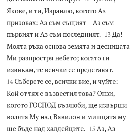
Якове, и ти, Израилю, когото Аз
призовах: Аз съм същият – Аз съм


първият и Аз съм последният.
Да!
13
Моята ръка основа земята и десницата
Ми разпростря небето; когато ги


извикам, те всички се представят.
Съберете се, всички вие, и чуйте:
14
Кой от тях е възвестил това? Онзи,
когото ГОСПОД възлюби, ще извърши
волята Му над Вавилон и мишцата му


ще бъде над халдейците.
Аз, Аз
15