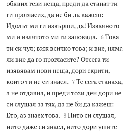
обявих тези неща, преди да станат ти
ги прогласих, да не би да кажеш:
Идолът ми ги извърши, да! Изваяното


ми и излятото ми ги заповяда.
Това
6
ти си чул; виж всичко това; и вие, няма
ли вие да го прогласите? Отсега ти
изявявам нови неща, дори скрити,


които ти не си знаел.
Те сега станаха,
7
а не отдавна, и преди този ден дори не
си слушал за тях, да не би да кажеш:


Ето, аз знаех това.
Нито си слушал,
8
нито даже си знаел, нито дори ушите