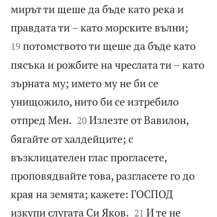
мирът ти щеше да бъде като река и


правдата ти – като морските вълни;
потомството ти щеше да бъде като
19
пясъка и рожбите на чреслата ти – като
зърната му; името му не би се
унищожило, нито би се изтребило


отпред Мен.
Излезте от Вавилон,
20
бягайте от халдейците; с
възклицателен глас прогласете,
проповядвайте това, разгласете го до
края на земята; кажете: ГОСПОД


изкупи слугата Си Яков.
И те не
21