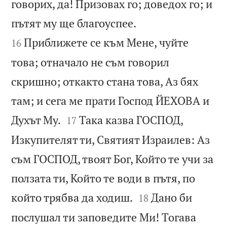
говорих, да! Призовах го; доведох го; и


пътят му ще благоуспее.
Приближете се към Мене, чуйте
16
това; отначало не съм говорил
скришно; откакто стана това, Аз бях
там; и сега ме прати Господ ЙЕХОВА и


Духът Му.
Така казва ГОСПОД,
17
Изкупителят ти, Святият Израилев: Аз
съм ГОСПОД, твоят Бог, Който те учи за
ползата ти, Който те води в пътя, по


който трябва да ходиш.
Дано би
18
послушал ти заповедите Ми! Тогава