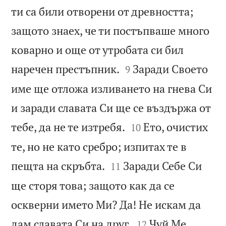
ти са били отворени от древността;
защото знаех, че ти постъпваше много
коварно и още от утробата си бил


наречен престъпник.
Заради Своето
9
име ще отложа изливането на гнева Си
и заради славата Си ще се въздържа от


тебе, да не те изтребя.
Ето, очистих
10
те, но не като сребро; изпитах те в


пещта на скръбта.
Заради Себе Си
11
ще сторя това; защото как да се
оскверни името Ми? Да! Не искам да


дам славата Си на друг.
Чуй Ме,
12