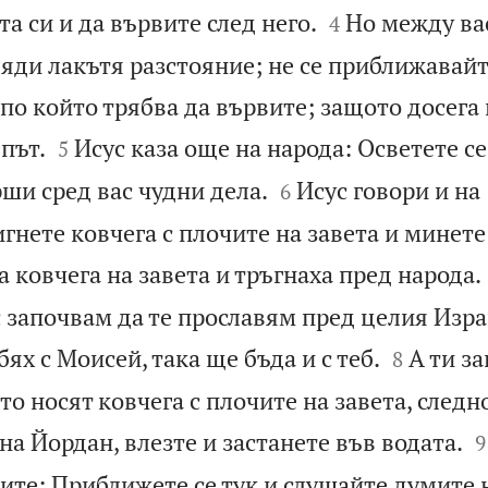


та си и да вървите след него.
Но между вас
4
яди лакътя разстояние; не се приближавайт
, по който трябва да вървите; защото досега 


път.
Исус каза още на народа: Осветете се
5


и сред вас чудни дела.
Исус говори и на
6
нете ковчега с плочите на завета и минете
а ковчега на завета и тръгнаха пред народа.
с започвам да те прославям пред целия Израи


бях с Моисей, така ще бъда и с теб.
А ти з
8
о носят ковчега с плочите на завета, следн

 на Йордан, влезте и застанете във водата.
9
ните: Приближете се тук и слушайте думите