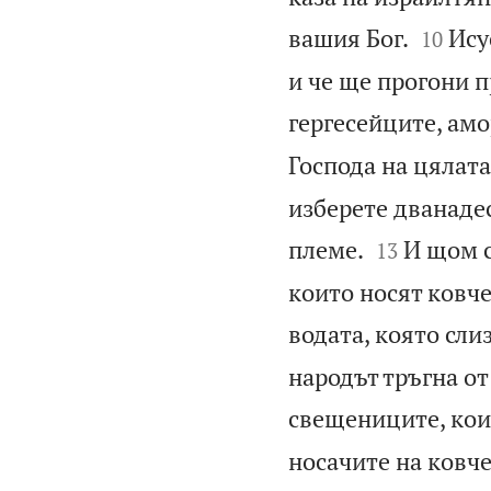


вашия Бог.
Ису
10
и че ще прогони п
гергесейците, ам
Господа на цялата
изберете дванадес


племе.
И щом с
13
които носят ковче
водата, която слиз
народът тръгна от
свещениците, коит
носачите на ковче