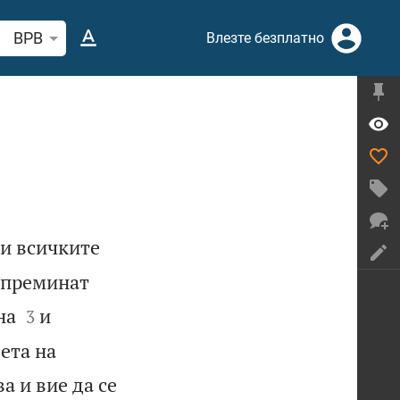
рсете стих или дума в Библията
BPB
Влезте безплатно
 и всичките
 преминат


на
и
3
ета на
а и вие да се