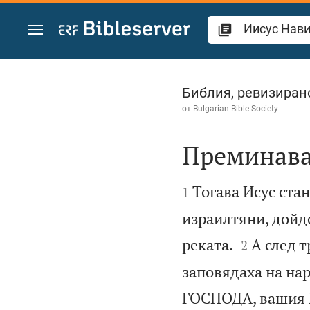
Преминете към съдържанието
Иисус Навин 3
Библия, ревизиран
от
Bulgarian Bible Society
Преминава


Тогава Исус стан
1
израилтяни, дойд


реката.
А след 
2
заповядаха на нар
ГОСПОДА, вашия Бо