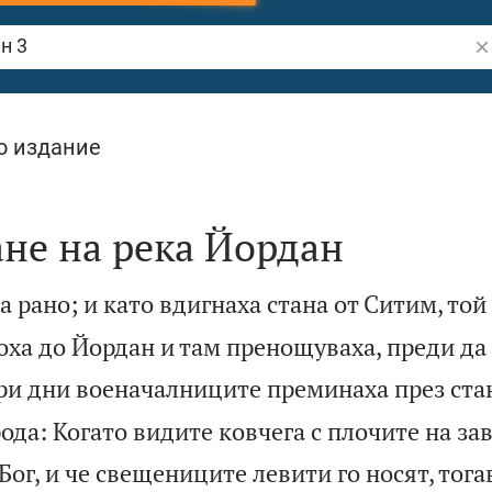
Тъ
о издание
не на река Йордан
а рано; и като вдигнаха стана от Ситим, той
оха до Йордан и там пренощуваха, преди да
три дни военачалниците преминаха през ста
ода: Когато видите ковчега с плочите на зав
г, и че свещениците левити го носят, тогав