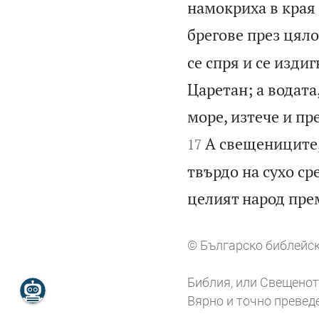
намокриха в края
брегове през цяло
се спря и се изди
Царетан; а водата
море, изтече и пр
А свещениците,
17
твърдо на сухо ср
целият народ пре
© Българско библейск
Библия, или Свещенот
Вярно и точно превед