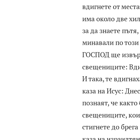
вдигнете от места
има около две хил
за да знаете пътя
минавали по този 
ГОСПОД ще извърш
свещениците: Вдиг
И така, те вдигнах
каза на Исус: Дне
познаят, че както 
свещениците, коит
стигнете до брега
каза на израилтя