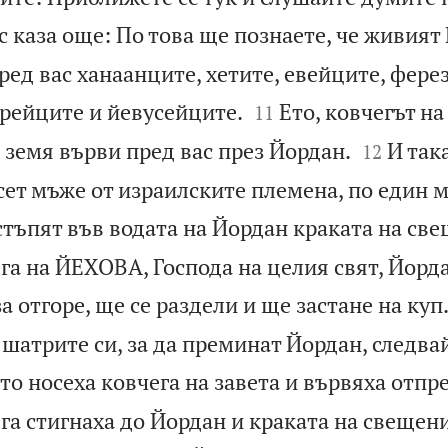
с каза още: По това ще познаете, че живият Б
ред вас ханаанците, хетите, евейците, фере


орейците и йевусейците.
Ето, ковчегът на
11


 земя върви пред вас през Йордан.
И така
12
ет мъже от израилските племена, по един м
тъпят във водата на Йордан краката на св
га на ЙЕХОВА, Господа на целия свят, Йорда
а отгоре, ще се раздели и ще застане на куп
 шатрите си, за да преминат Йордан, следва
о носеха ковчега на завета и вървяха отпре
га стигнаха до Йордан и краката на свещен