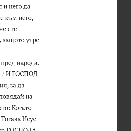
 и него да
е към него,
не сте
, защото утре
 пред народа.


И ГОСПОД
7
л, за да
аповядай на
ото: Когато

Тогава Исус
 на ГОСПОДА,