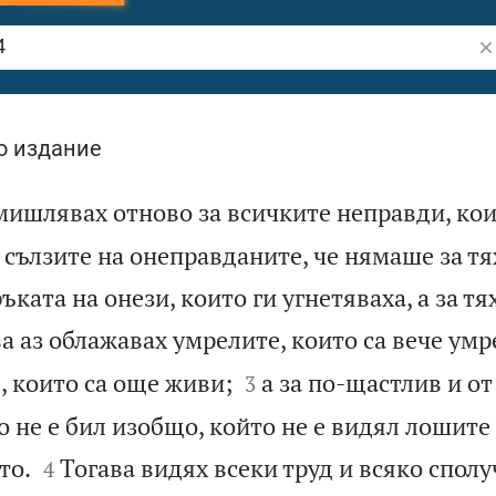
Тъ
о издание
змишлявах отново за всичките неправди, кои
 сълзите на онеправданите, че нямаше за тя
ръката на онези, които ги угнетяваха, а за т
а аз облажавах умрелите, които са вече умр


, които са още живи;
а за по-щастлив и о
3
о не е бил изобщо, който не е видял лошите


то.
Тогава видях всеки труд и всяко сполу
4