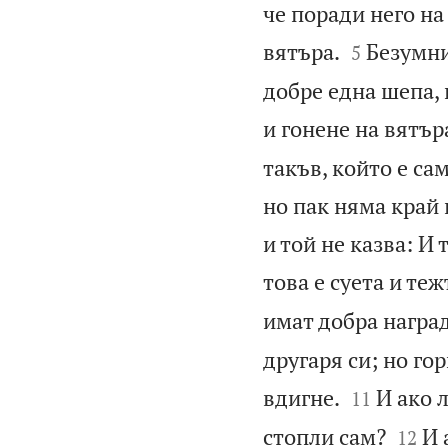
че поради него на


вятъра.
Безумни
5
добре една шепа, 
и гонене на вятър
такъв, който е са
но пак няма край 
и той не казва: И 
това е суета и теж
имат добра наград
другаря си; но гор


вдигне.
И ако 
11


стопли сам?
И 
12