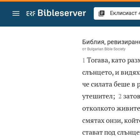
Преминете към съдържанието
Еклисиаст 4
Библия, ревизиран
от
Bulgarian Bible Society

Тогава, като ра
1
слънцето, и видях
че силата беше в 


утешител;
затов
2
отколкото живите
смятах онзи, койт
стават под слънце