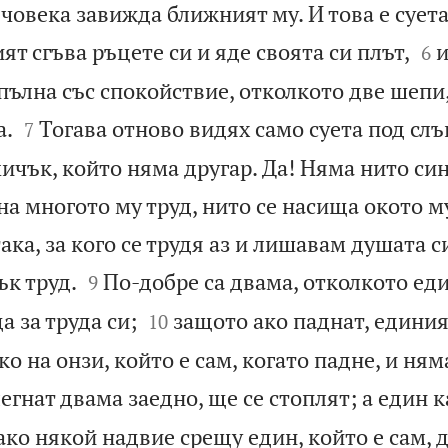
 човека завижда ближният му. И това е суета


ят сгъва ръцете си и яде своята си плът,
и
6
пълна със спокойствие, отколкото две шепи,


а.
Тогава отново видях само суета под слъ
7
мичък, който няма другар. Да! Няма нито син
на многото му труд, нито се насища окото му
така, за кого се трудя аз и лишавам душата с


ък труд.
По-добре са двама, отколкото еди
9


а за труда си;
защото ако паднат, едини
10
ко на онзи, който е сам, когато падне, и ням
легнат двама заедно, ще се стоплят; а един к
ако някой надвие срещу един, който е сам, 