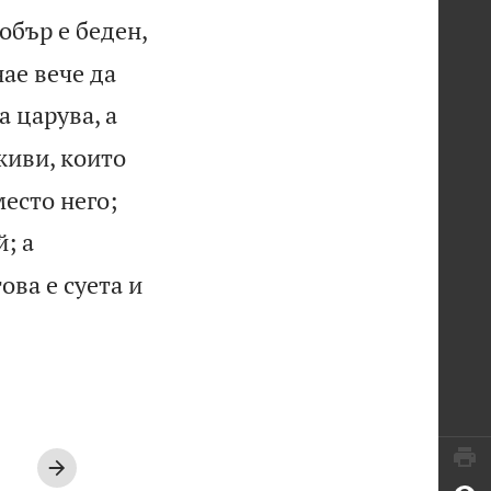
обър е беден,
нае вече да
да царува, а
живи, които


место него;
; а
ова е суета и