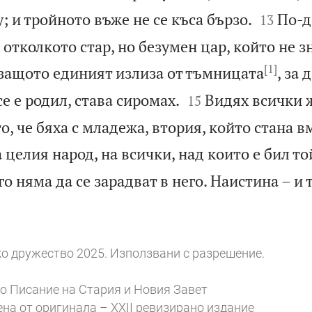


; и тройното въже не се къса бързо.
По-д
13
отколкото стар, но безумен цар, който не з
[1]
защото единият излиза от тъмницата
, за 


се е родил, става сиромах.
Видях всички 
15
о, че бяха с младежа, втория, който стана в
целия народ, на всички, над които е бил той
о няма да се зарадват в него. Наистина – и т

о дружество 2025. Използвани с разрешение.
о Писание на Стария и Новия Завет
ена от оригинала – XXII ревизирано издание