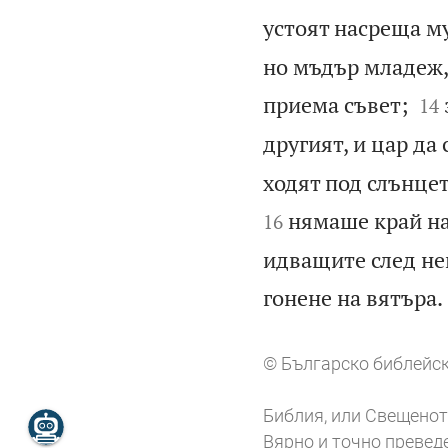
устоят насреща му
но мъдър младеж, 


приема съвет;
14
другият, и цар да 
ходят под слънцет
нямаше край на 
16
идващите след нег
гонене на вятъра.
© Българско библейск
Библия, или Свещенот
Вярно и точно превед