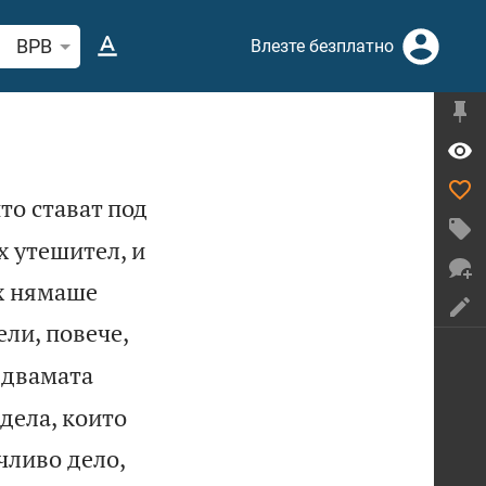
рсете стих или дума в Библията
BPB
Влезте безплатно
то стават под
х утешител, и
ях нямаше
ели, повече,
т двамата
 дела, които
чливо дело,