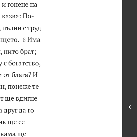
 и гонене на
 казва: По-
 пълни с труд


нцето.
Има
8
, нито брат;
 с богатство,
и от блага? И
н, понеже те
ят ще вдигне
а друг да го
ак ще се
двама ще