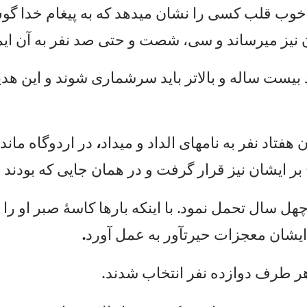
وب
ق
لب
ك
سی
ر
ا
نش
ان
م
ید
هد
ك
ه
به
پ
يغ
ام
خد
ا
گو
ش
ن
يز
م
یر
سا
ند
و
س
ی،
ش
صت
و
ح
تی
ص
د
نف
ر
به
آ
ن
اي
م
ب
يس
ت
سا
له
و
ب
ال
ات
ر
با
يد
س
رش
ما
ری
ش
ون
د
و
اي
ن
هد
ي
ن
ه
فت
اد
ن
فر
ب
ه
نا
مه
ای
ا
لد
اد
و
م
ید
اد
،
در
ا
رد
وگ
اه
م
ان
ده
بر
ا
يش
ان
ن
يز
ق
را
ر
گر
فت
و
د
ر
هم
ان
ج
اي
ی
كه
ب
ود
ند
ن
ه
ل
سا
ل
تح
مل
ن
مو
د.
ب
ا
اي
نك
ه
با
ره
ا
كا
سه
ٔ
صب
ر
او
ر
ا
ل
ي
شا
ن
مع
جز
ات
ح
ير
تآ
ور
ب
ه
عم
ل
آو
رد
.
ر
ط
رف
د
وا
زد
ه
نف
ر
ان
تخ
اب
ش
دن
د.