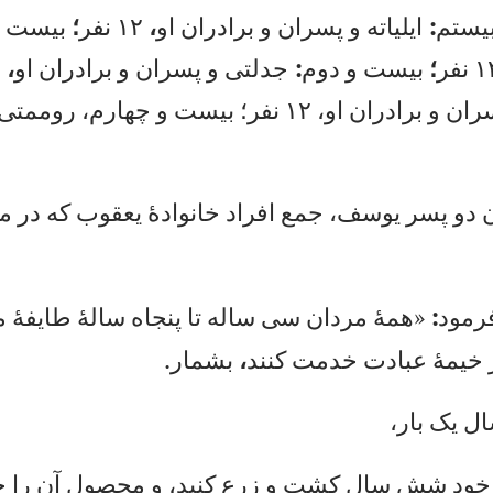
يس
تم
:
اي
لي
ات
ه
و
پس
را
ن
و
بر
اد
را
ن
او
،
۱۲
ن
فر
؛
بي
ست
و
۱
ن
فر
؛
بي
ست
و
د
وم
:
جد
لت
ی
و
پس
را
ن
و
بر
اد
را
ن
او
،
۲
ر
ان
و
ب
را
در
ان
ا
و،
۱
۲
نف
ر؛
ب
يس
ت
و
چه
ار
م،
ر
وم
مت
ی
دو
پ
سر
ي
وس
ف،
ج
مع
ا
فر
اد
خ
ان
وا
ده
ٔ
يع
قو
ب
كه
د
ر
م
رم
ود
:
«ه
مه
ٔ
مر
دا
ن
سی
س
ال
ه
تا
پ
نج
اه
س
ال
هٔ
ط
اي
فه
ٔ
م
خ
يم
هٔ
ع
با
دت
خ
دم
ت
كن
ند
،
بش
مار.
ال
ي
ک
با
ر،
خو
د
شش
س
ال
ك
شت
و
ز
رع
ك
ني
د،
و
م
حص
ول
آ
ن
را
ج