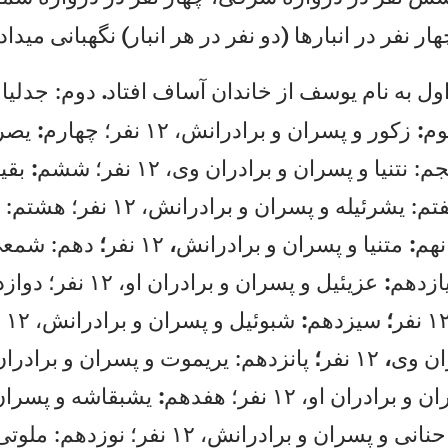
ها
ر
نف
ر
در
ا
نب
ار
ها
(
دو
ن
فر
د
ر
هر
ا
نب
ار
)
نگ
هب
ان
ی
می
دا
د
و
ل
به
ن
ام
ي
وس
ف
از
خ
ان
دا
ن
آس
اف
ا
فت
اد
.
دو
م:
ج
دل
يا
و
م
:
زك
ور
و
پ
سر
ان
و
ب
را
در
ان
ش،
۱
۲
نف
ر؛
چ
ها
رم
:
يص
ر
ج
م:
ن
تن
يا
و
پ
سر
ان
و
ب
را
در
ان
و
ی،
۱
۲
نف
ر؛
ش
شم
:
بق
يا
ت
م:
ي
شر
ئي
له
و
پ
سر
ان
و
ب
را
در
ان
ش،
۱
۲
نف
ر؛
ه
شت
م:
ا
هم
:
مت
ني
ا
و
پس
را
ن
و
بر
اد
را
نش
،
۱۲
ن
فر
؛
ده
م:
ش
مع
ی
ا
زد
هم
:
عز
یئ
يل
و
پ
سر
ان
و
ب
را
در
ان
ا
و،
۱
۲
نف
ر؛
د
وا
زد
۱
ن
فر
؛
سي
زد
هم
:
شب
وئ
يل
و
پ
سر
ان
و
ب
را
در
ان
ش،
۱
۲
ن
ن
وی
،
۱۲
ن
فر
؛
پا
نز
ده
م:
ي
ري
مو
ت
و
پس
را
ن
و
بر
اد
را
ن
ان
و
ب
را
در
ان
ا
و،
۱
۲
نف
ر؛
ه
فد
هم
:
يش
بق
اش
ه
و
پس
را
ن
نا
نی
و
پ
سر
ان
و
ب
را
در
ان
ش،
۱
۲
نف
ر؛
ن
وز
ده
م:
م
لو
تی