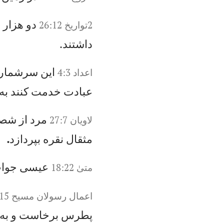
دو
ه
زا
ر
و
2تواريخ 26:12
د
اش
تن
د.
اي
ن
سر
شم
ار
اعداد 4:3
ع
با
دت
خ
دم
ت
كن
ند
ب
ه
مر
د
از
ش
ص
لاويان‌ 27:7
مث
قا
ل
نق
ره
ب
پر
دا
زد
.
عي
سی
جو
ا
متیٰ 18:22
اعمال‌ رسولان‌ مسيح‌‌ 1:15
پط
رس
ب
رخ
اس
ت
و
به