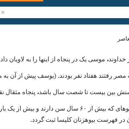
جست
اصر
خد
او
ند
،
مو
سی
ي
ک
در
پ
نج
اه
ا
ز
اي
نه
ا
را
ب
ه
لا
وی
ان
د
اد
.
مص
ر
رف
تن
د
هف
تا
د
نف
ر
بو
دن
د.
(
يو
سف
پ
يش
ا
ز
آن
ب
ه
م
ن
ش
بي
ن
بي
ست
ت
ا
شص
ت
سا
ل
با
شد
،
پن
جا
ه
مث
قا
ل
نق
و
ها
ی
كه
ب
يش
ا
ز
۶۰
س
ال
س
ن
دا
رن
د
و
بي
ش
از
ي
ک
با
ر
د
ر
فه
رس
ت
بي
وه
زن
ان
ك
لي
سا
ث
بت
گ
رد
د.