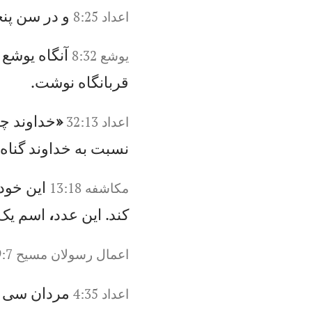
و
در
س
ن
پن
ج
اعداد 8:25
آن
گا
ه
يو
شع
د
يوشع‌ 8:32
قر
با
نگ
اه
ن
وش
ت.
«
خد
او
ند
چ
ه
اعداد 32:13
ن
سب
ت
به
خ
دا
ون
د
گن
اه
و
اي
ن
خو
د
مکاشفه 13:18
كن
د.
ا
ين
ع
دد
،
اس
م
يک
اعمال‌ رسولان‌ مسيح‌‌ 19:7
مر
دا
ن
سی
س
اعداد 4:35