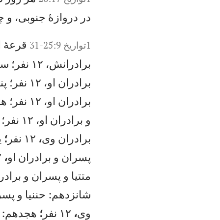
د
ر
در
وا
زه
ٔ
جن
وب
ی،
و
چ
قر
عه
ٔ
ا
1تواريخ 25:9-31
ب
را
در
ان
ش،
۱
۲
نف
ر؛
س
و
ب
را
در
ان
ا
و،
۱
۲
نف
ر؛
پ
ن
ب
را
در
ان
ا
و،
۱
۲
نف
ر؛
ه
ف
و
ب
را
در
ان
ا
و،
۱
۲
نف
ر؛
ن
بر
اد
را
ن
وی
،
۱۲
ن
فر
؛
ي
پس
را
ن
و
بر
اد
را
ن
او
،
۲
مت
تي
ا
و
پس
را
ن
و
بر
اد
را
شا
نز
ده
م:
ح
نن
يا
و
پ
سر
وی
،
۱۲
ن
فر
؛
هج
ده
م:
ح