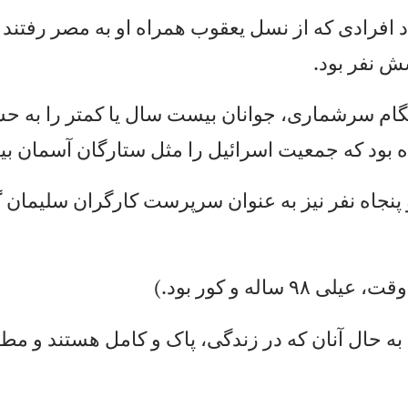
د
ا
فر
اد
ی
كه
ا
ز
نس
ل
يع
قو
ب
هم
را
ه
او
ب
ه
مص
ر
رف
تن
د
ش
نف
ر
بو
د.
ا
م
سر
شم
ار
ی،
ج
وا
نا
ن
بي
ست
س
ال
ي
ا
كم
تر
ر
ا
به
ح
س
بو
د
كه
ج
مع
يت
ا
سر
ائ
يل
ر
ا
مث
ل
ست
ار
گا
ن
آس
ما
ن
بی
ش
پن
جا
ه
نف
ر
ني
ز
به
ع
نو
ان
س
رپ
رس
ت
كا
رگ
را
ن
سل
يم
ان
گ
وق
ت،
ع
يل
ی
۹۸
س
ال
ه
و
كو
ر
بو
د.
)
به
ح
ال
آ
نا
ن
كه
د
ر
زن
دگ
ی،
پ
اک
و
ك
ام
ل
هس
تن
د
و
مط
ا