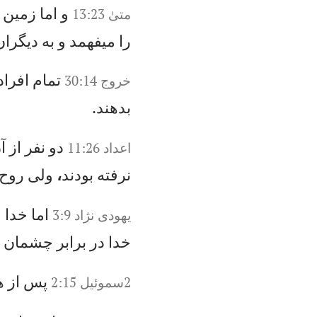
و
ام
ا
زم
ين
خ
متیٰ 13:23
ر
ا
می
فه
مد
و
ب
ه
دي
گر
ان
تم
ام
ا
فر
اد
خروج‌ 30:14
بد
هن
د.
دو
ن
فر
ا
ز
آ
اعداد 11:26
ن
رف
ته
ب
ود
ند
،
ول
ی
رو
ح
ام
ا
خد
ا
چ
يهودى نژاد 3:9
خ
دا
د
ر
بر
اب
ر
چش
ما
ن
ا
پس
ا
ز
ه
2سموئيل 2:15