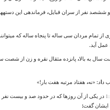
شش
صد
ن
فر
ا
ز
سر
ان
ق
با
يل
،
فر
ما
ند
هی
ا
ين
د
ست
هه
ا
ی
از
ت
ما
م
مر
دا
ن
سی
س
ال
ه
تا
پ
نج
اه
س
ال
ه
كه
م
یت
وا
نن
د
عم
ل
آي
د.
ت
س
ال
ب
ه
با
لا
،
پا
نز
ده
م
ثق
ال
ن
قر
ه
و
زن
ا
ز
شص
ت
سا
ب
د
ا
د:
«
نه
،
هف
تا
د
مر
تب
ه
هف
ت
با
ر!
»
در
ي
كی
ا
ز
آن
ر
وز
ها
ك
ه
در
ح
دو
د
صد
و
ب
يس
ت
نف
ر
ح
ا
يش
ان
گ
فت
: