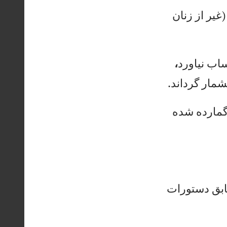
(غ
ير
ا
ز
زن
ان
ا
ب
ني
او
رد
،
م
ار
گ
رد
ان
د.
ما
رد
ه
شد
ه
ب
ق
دس
تو
را
ت