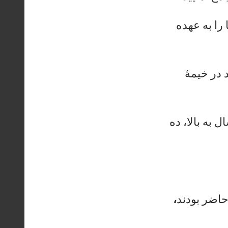
را
ب
ه
عه
ده
در
خ
يم
هٔ
ل
به
ب
ال
ا،
د
ه
ا
ضر
ب
ود
ند
،