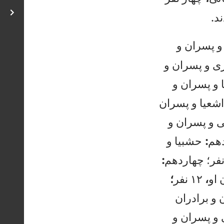
ند.
پ
سر
ان
و
ی
و
پ
سر
ان
و
و
پ
سر
ان
و
شع
يا
و
پ
سر
ان
و
پس
را
ن
و
هم
:
حش
بي
ا
و
ف
ر؛
چ
ها
رد
هم
:
او
،
۱۲
ن
فر
؛
و
بر
اد
را
ن
و
پ
سر
ان
و