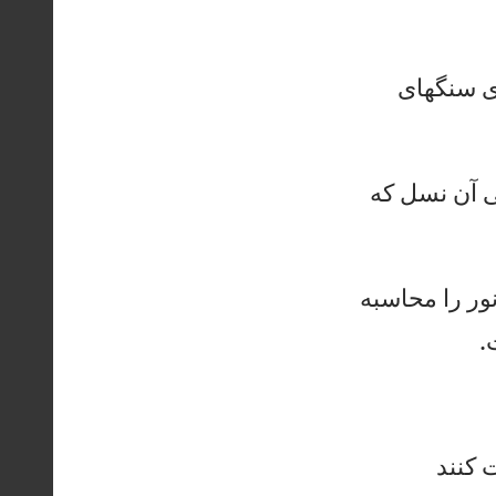
س
نگ
ها
ی
آ
ن
نس
ل
كه
و
ر
را
م
حا
سب
ه
.
ك
نن
د