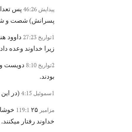
پس
ت
عد
ا
پيدايش 46:26
پ
سر
ان
ش)
ش
صت
و
ش
دا
وو
د
هن
گ
1تواريخ 27:23
زي
را
خ
دا
ون
د
وع
ده
د
اد
ه
دو
يس
ت
و
2تواريخ 8:10
بو
دن
د.
(د
ر
اي
ن
1سموئيل 4:15
۲۵
خ
وش
ا
مزامير 119:1
خد
او
ند
ر
فت
ار
م
یك
نن
د.