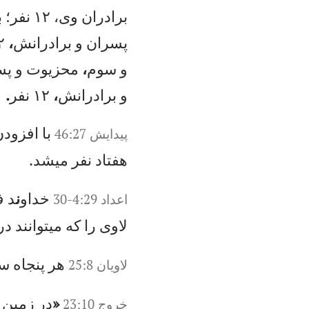
ب
را
در
ان
و
ی،
۱
۲
نف
ر؛
ب
پس
را
ن
و
بر
اد
را
نش
،
۲
و
س
وم
،
مح
زي
وت
و
پ
س
و
بر
اد
را
نش
،
۱۲
ن
فر
.
با
ا
فز
ود
ن
پيدايش 46:27
ه
فت
اد
ن
فر
م
یش
د.
خد
او
ن
د ف
اعداد 4:29-30
لا
وی
ر
ا
كه
م
یت
وا
نن
د
در
هر
پ
نج
اه
س
لاويان‌ 25:8
«
در
ز
مي
ن
خروج‌ 23:10