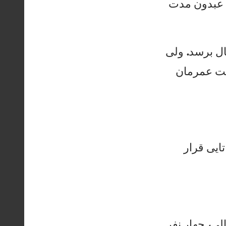
بد
ون
م
دت
ل
بر
سد
.
ول
ی
عم
رم
ان
تا
يی
ق
را
ر
لی
،
چه
ار
ن
فر