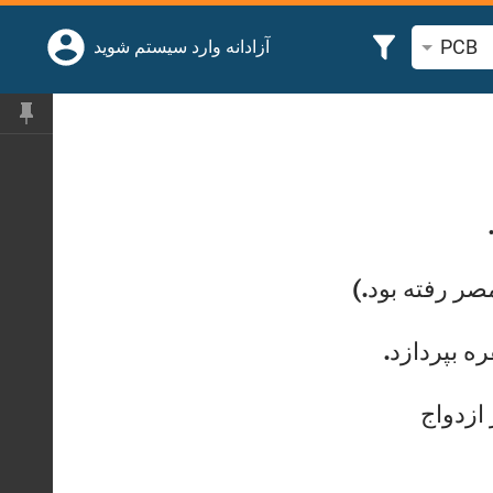
PCB
جوی آیه یا کلمه کتاب مقدس
آزادانه وارد سیستم شوید
ص
ر
رف
ته
ب
ود
.)
ره
ب
پر
دا
زد
.
از
دو
اج