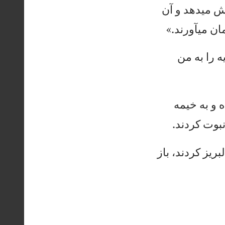
می
ده
د
و
آن
ا
ن
می
آو
رن
د.
»
ه
ر
ا
به
م
ن
و
ب
ه
خي
مه
بو
ت
كر
دن
د.
ب
ري
ز
كر
دن
د،
ب
از