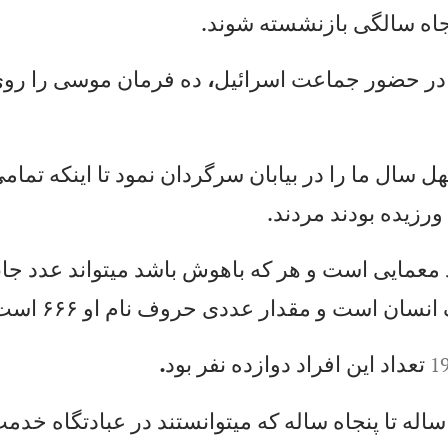
ا
ه
سا
لگ
ی
با
زن
شس
ته
ش
ون
د.
ر
حض
ور
ج
ما
عت
ا
سر
ائ
يل
،
ده
ف
رم
ان
م
وس
ی
را
ر
وی
ل
س
ال
م
ا
را
د
ر
بي
اب
ان
س
رگ
رد
ان
ن
مو
د
تا
ا
ين
كه
ت
ما
می
رز
يد
ه
بو
دن
د
مر
دن
د.
مع
ما
يی
ا
ست
و
ه
ر
كه
ب
اه
وش
ب
اش
د
می
تو
ان
د
عد
د
جا
ن
ا
نس
ان
ا
ست
و
م
قد
ار
ع
دد
ی
حر
وف
ن
ام
ا
و
۶
۶۶
اس
ت
تع
دا
د
اي
ن
اف
را
د
دو
از
ده
ن
فر
ب
ود
.
ال
ه
تا
پ
نج
اه
س
ال
ه
كه
م
یت
وا
نس
تن
د
در
ع
با
دت
گا
ه
خد
مت