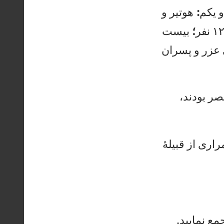
ي
كم
:
هو
تي
ر
و
۱
ن
فر
؛
بي
ست
عز
ر
و
پس
را
ن
ص
ر
بو
دن
د،
ر
ار
ی
از
ق
بي
له
مع
ن
ما
يي
د.