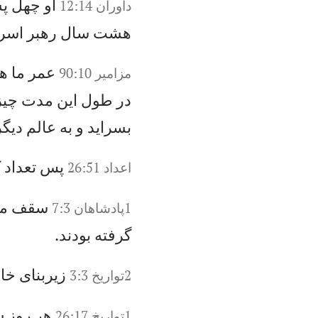
او
چ
هل
پ
س
داوران‌ 12:14
ه
شت
س
ال
ر
هب
ر
اس
را
عم
ر
ما
ه
مزامير 90:10
در
ط
ول
ا
ين
م
دت
چ
يز
ب
سر
اي
د
و
به
ع
ال
م
دي
گر
پس
ت
عد
اد
ك
اعداد 26:51
سق
ف
م
1پادشاهان 7:3
گر
فت
ه
بو
دن
د.
زي
رب
نا
ی
خا
ن
2تواريخ 3:3
هر
ر
وز
ش
1تواريخ 26:17