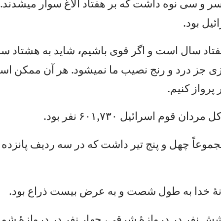
ر
و
س
ی
نو
ه
دا
شت
ك
ه
بر
ه
فت
اد
ا
لا
غ
سو
ار
م
یش
دن
د.
ع
ئي
ل
بو
د.
فت
اد
س
ال
ا
ست
و
ا
گر
ق
وی
ب
اش
يم
،
شا
يد
ب
ه
هش
تا
د
سا
ی
جز
د
رد
و
ر
نج
ن
صي
ب
ما
ن
می
شو
د.
ه
ر
آن
م
مك
ن
اس
ت
پ
رو
از
ك
ني
م.
ل
مر
دا
ن
قو
م
اس
را
ئي
ل
۰
۷۳
۱,
۶۰
نف
ر
بو
د.
ج
مو
عا
ً
چه
ل
و
پن
ج
تي
ر
دا
شت
ك
ه
در
س
ه
رد
يف
پ
ان
زد
ه
ه
ٔ
خد
ا
به
ط
ول
ش
صت
و
ب
ه
عر
ض
بي
ست
ذ
را
ع
بو
د.
ش
نف
ر
در
د
رو
از
هٔ
ش
رق
ی،
چ
ها
ر
نف
ر
در
د
رو
از
هٔ
ش
ما