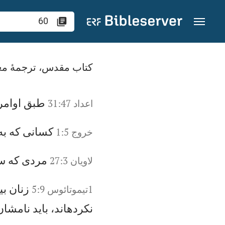
رش به محتوا
جستجوی "60" در کتاب مقدس
کتاب مقدس، ترجمۀ مع
طب
ق
او
ام
ر
اعداد 31:47
كس
ان
ی
كه
ب
ه
خروج‌ 1:5
مر
دی
ك
ه
س
لاويان‌ 27:3
زن
ان
ب
ي
1تيموتائوس 5:9
ن
كر
ده
ان
د،
ب
اي
د
نا
مش
ان