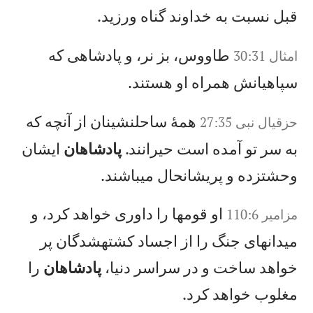
قبل نسبت به خداوند گناه ورزيد.
طاووس، بز نر، و پادشاهی كه
امثال 30:31
سپاهيانش همراه او هستند.
همهٔ ساحلنشينان از آنچه كه
حزقيال‌ نبی‌ 27:35
به سر تو آمده است حيرانند.
پادشاهان
ايشان
وحشتزده و پريشانحال میباشند.
او قومها را داوری خواهد كرد، و
مزامير 110:6
ميدانهای جنگ را از اجساد كشتهشدگان پر
خواهد ساخت و در سراسر دنيا،
پادشاهان
را
مغلوب خواهد كرد.