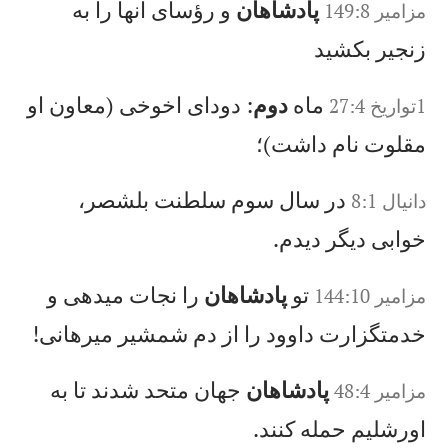
پادشاهان
و رؤسای آنها را به
مزامير 149:8
زنجير بكشيد
ماه
دوم
: دودای اخوخی (معاون او
1تواريخ 27:4
مقلوت نام داشت)؛
در سال سوم سلطنت بلشصر،
دانيال‌ 8:1
خوابی ديگر ديدم.
تو
پادشاهان
را نجات میدهی و
مزامير 144:10
خدمتگزارت داوود را از دم شمشير میرهانی!
پادشاهان
جهان متحد شدند تا به
مزامير 48:4
اورشليم حمله كنند.