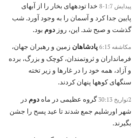
خدا تودههای بخار را از آبهای
پيدايش 1:7-8
پايين جدا كرد و آسمان را به وجود آورد. شب
گذشت و صبح شد. اين، روز
دوم
بود.
پادشاهان
زمين و رهبران جهان،
مکاشفه 6:15
فرمانداران و ثروتمندان، كوچک و بزرگ، برده
و آزاد، همه خود را در غارها و زير تخته
سنگهای کوهها پنهان كردند.
گروه عظيمی در ماه
دوم
در
2تواريخ 30:13
شهر اورشليم جمع شدند تا عيد پسح را جشن
بگيرند.