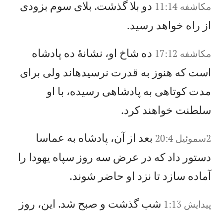
دو بلا گذشت. بلای سوم بزودی
مکاشفه 11:14
از راه خواهد رسيد.
ده شاخ او، نشانهٔ ده پادشاه
مکاشفه 17:12
است كه هنوز به قدرت نرسيدهاند ولی برای
مدت كوتاهی به پادشاهی رسيده، با او
سلطنت خواهند كرد.
بعد از آن، پادشاه به عماسا
2سموئيل 20:4
دستور داد كه در عرض سه روز سپاه يهودا را
آماده سازد تا نزد او حاضر شوند.
شب گذشت و صبح شد. اين، روز
پيدايش 1:13