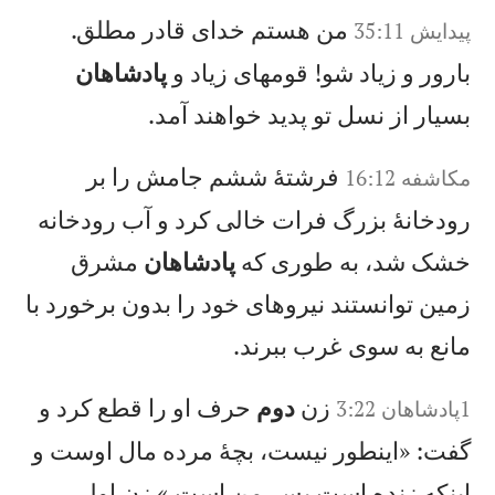
من هستم خدای قادر مطلق.
پيدايش 35:11
بارور و زياد شو! قومهای زياد و
پادشاهان
بسيار از نسل تو پديد خواهند آمد.
فرشتهٔ ششم جامش را بر
مکاشفه 16:12
رودخانهٔ بزرگ فرات خالی كرد و آب رودخانه
خشک شد، به طوری كه
پادشاهان
مشرق
زمين توانستند نيروهای خود را بدون برخورد با
مانع به سوی غرب ببرند.
زن
دوم
حرف او را قطع كرد و
1پادشاهان 3:22
گفت: «اينطور نيست، بچهٔ مرده مال اوست و
اينكه زنده است پسر من است.» زن اولی