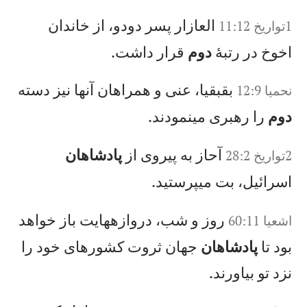
العازار پسر دودو، از خاندان
1تواريخ 11:12
اخوخ در رتبهٔ
دوم
قرار داشت.
بقبقيا، عنی و همراهان آنها نيز دسته
نحميا 12:9
دوم
را رهبری مینمودند.
آحاز به پيروی از
پادشاهان
2تواريخ 28:2
اسرائيل، بت میپرستيد.
روز و شب، دروازههايت باز خواهد
اشعيا 60:11
بود تا
پادشاهان
جهان ثروت كشورهای خود را
نزد تو بياورند.