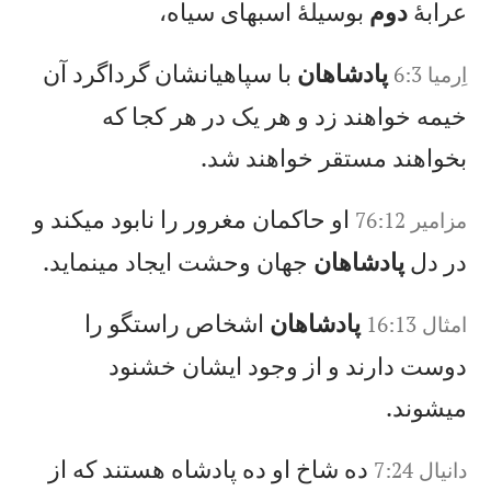
عرابهٔ
دوم
بوسيلهٔ اسبهای سياه،
پادشاهان
با سپاهيانشان گرداگرد آن
اِرميا 6:3
خيمه خواهند زد و هر يک در هر كجا كه
بخواهند مستقر خواهند شد.
او حاكمان مغرور را نابود میكند و
مزامير 76:12
در دل
پادشاهان
جهان وحشت ايجاد مینمايد.
پادشاهان
اشخاص راستگو را
امثال 16:13
دوست دارند و از وجود ايشان خشنود
میشوند.
ده شاخ او ده پادشاه هستند كه از
دانيال‌ 7:24