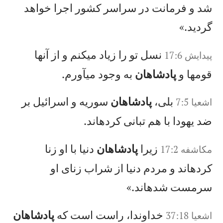
شد و فرمانت در سراسر كشور اجرا خواهد
گرديد.»
نسل تو را زياد میكنم و از آنها
پيدايش 17:6
قومها و
پادشاهان
به وجود میآورم.
بلی،
پادشاهان
سوريه و اسرائيل بر
اشعيا 7:5
ضد يهودا با هم تبانی كردهاند.
زيرا
پادشاهان
دنيا با او زنا
مکاشفه 17:2
كردهاند و مردم دنيا از شراب زنای او
سرمست شدهاند.»
خداوندا، راست است كه
پادشاهان
اشعيا 37:18