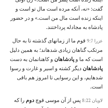
گفت: «نه، آنكه مرده است مال تو است و
اينكه زنده است مال من است.» و در حضور
پادشاه به مجادله پرداختند.
قوم ما از زمانهای گذشته تا به حال
عزرا 9:7
مرتكب گناهان زيادی شدهاند؛ به همين دليل
است كه ما و
پادشاهان
و كاهنانمان به دست
پادشاهان
ديگر كشته و اسير و غارت و رسوا
شدهايم، و اين رسوايی تا امروز هم باقی
است.
پس از آن موسی قوچ
دوم
را كه
لاويان‌ 8:22