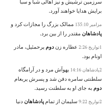
سرزمين ترشيش و نيز اهالی شبا و سبا
برايش هدايا خواهند آورد.
ممالک بزرگ را مجازات كرد و
مزامير 135:10
پادشاهان
مقتدر را از بين برد.
عطاره زن
دوم
يرحمئيل، مادر
1تواريخ 2:26
اونام بود.
يهوآش مرد و در آرامگاه
2پادشاهان 14:16
سلطنتی سامره دفن شد و پسرش يربعام
دوم
به جای او به سلطنت رسيد.
سليمان از تمام
پادشاهان
دنيا
2تواريخ 9:22