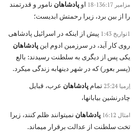
او
پادشاهان
نامور و قدرتمند
مزامير 136:17-18
را از بين برد، زيرا رحمتش ابديست؛
پيش از اينكه در اسرائيل پادشاهی
1تواريخ 1:43
روی كار آيد، در سرزمين ادوم اين
پادشاهان
يكی پس از ديگری به سلطنت رسيدند: بالع
(پسر بعور) كه در شهر دينهابه زندگی میكرد.
تمام
پادشاهان
عرب، قبايل
اِرميا 25:24
چادرنشين بيابانها،
پادشاهان
نمیتوانند ظلم كنند، زيرا
امثال 16:12
تخت سلطنت از عدالت برقرار میماند.