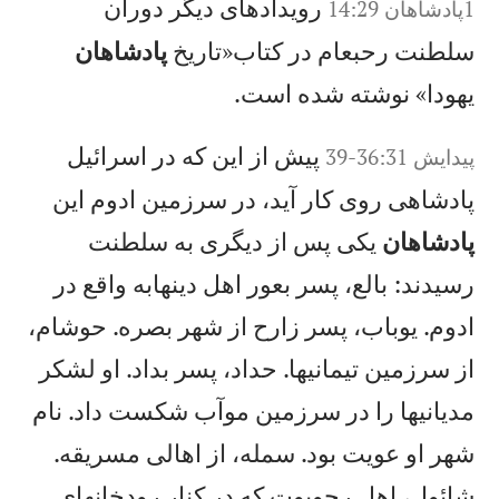
رويدادهای ديگر دوران
1پادشاهان 14:29
سلطنت رحبعام در كتاب«تاريخ
پادشاهان
يهودا» نوشته شده است.
پيش از اين كه در اسرائيل
پيدايش 36:31-39
پادشاهی روی كار آيد، در سرزمين ادوم اين
پادشاهان
يكی پس از ديگری به سلطنت
رسيدند: بالع، پسر بعور اهل دينهابه واقع در
ادوم. يوباب، پسر زارح از شهر بصره. حوشام،
از سرزمين تيمانیها. حداد، پسر بداد. او لشكر
مديانیها را در سرزمين موآب شكست داد. نام
شهر او عويت بود. سمله، از اهالی مسريقه.
شائول، اهل رحوبوت كه در كنار رودخانهای