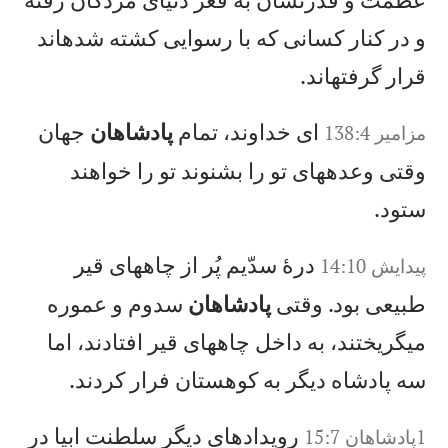
و در كنار كسانی كه با رسوايی كشته شدهاند
قرار گرفتهاند.
ای خداوند، تمام
پادشاهان
جهان
مزامير 138:4
وقتی وعدههای تو را بشنوند تو را خواهند
ستود.
درهٔ سدّيم پُر از چاههای قير
پيدايش 14:10
طبيعی بود. وقتی
پادشاهان
سدوم و عموره
میگريختند، به داخل چاههای قير افتادند، اما
سه پادشاه ديگر به كوهستان فرار كردند.
رويدادهای ديگر سلطنت ابيا در
1پادشاهان 15:7