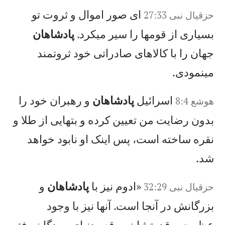
ای صور اموال و ثروت تو
حزقيال‌ نبی‌ 27:33
بسياری از قومها را سير میكرد.
پادشاهان
جهان را با كالاهای صادراتی خود ثروتمند
مینمودی.
اسرائيل
پادشاهان
و رهبران خود را
هوشع 8:4
بدون رضايت من تعيين كرده و بتهايی از طلا و
نقره ساخته است، پس اينک او نابود خواهد
شد.
«ادوم نيز با
پادشاهان
و
حزقيال‌ نبی‌ 32:29
بزرگانش در آنجا است. آنها نيز با وجود
عظمت و قدرتشان به قعر دنيای مردگان رفته