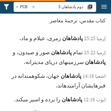
رش به محتوا
جستجوی آیه یا کلمه 
PCB
جستجوی "دوم پادشاهان 3" در کتاب مقدس
کتاب مقدس، ترجمۀ معاصر
پادشاهان
زمری، عيلام و ماد،
اِرميا 25:25
تمام
پادشاهان
صور و صيدون، و
اِرميا 25:22
پادشاهان
سرزمینهای دريای مديترانه،
پادشاهان
جهان، شكوهمندانه در
اشعيا 14:18
قبرهايشان آراميدهاند،
پادشاهان
را برده و اسير میكند.
ايوب‌ 12:18