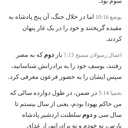
سوم بود.
اما در خلال جنگ، آن پنج پادشاه به
يوشع‌ 10:16
مقيده گريختند و خود را در يک غار پنهان
كردند.
بار
دوم
كه به مصر
اعمال‌ رسولان‌ مسيح‌‌ 7:13
رفتند، يوسف خود را به برادرانش شناسانيد،
سپس ايشان را به حضور فرعون معرفی كرد.
در ضمن، در طول دوازده سالی كه
نحميا 5:14
من حاكم يهودا بودم، يعنی از سال بيستم تا
سال سی و
دوم
سلطنت اردشير پادشاه
پارس، نه خودم و نه برادرانم، از غذای