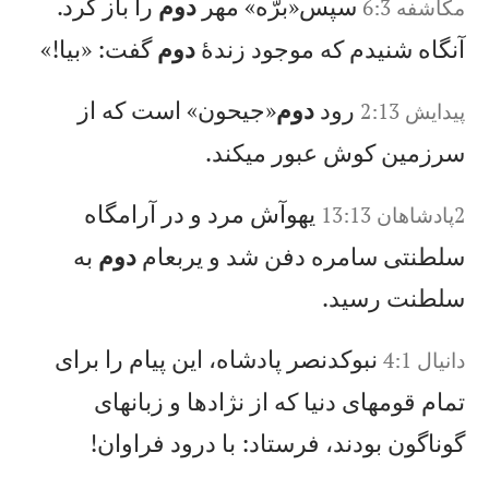
سپس«برّه» مهر
دوم
را باز كرد.
مکاشفه 6:3
آنگاه شنيدم كه موجود زندهٔ
دوم
گفت: «بيا!»
رود
دوم
«جيحون» است كه از
پيدايش 2:13
سرزمين كوش عبور میكند.
يهوآش مرد و در آرامگاه
2پادشاهان 13:13
سلطنتی سامره دفن شد و يربعام
دوم
به
سلطنت رسيد.
نبوكدنصر پادشاه، اين پيام را برای
دانيال‌ 4:1
تمام قومهای دنيا كه از نژادها و زبانهای
گوناگون بودند، فرستاد: با درود فراوان!