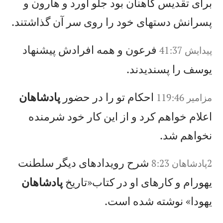
برای تقديس كاهنان بود جلو آورد و هارون و
پسرانش دستهای خود را روی سر آن گذاشتند.
فرعون و همه افرادش پيشنهاد
پيدايش 41:37
يوسف را پسنديدند.
احكام تو را در حضور
پادشاهان
مزامير 119:46
اعلام خواهم كرد و از اين كار خود شرمنده
نخواهم شد.
شرح رويدادهای ديگر سلطنت
2پادشاهان 8:23
يهورام و كارهای او در كتاب«تاريخ
پادشاهان
يهودا» نوشته شده است.