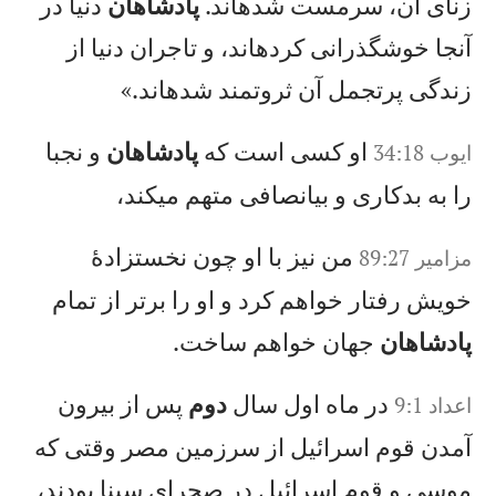
زنای آن، سرمست شدهاند.
پادشاهان
دنيا در
آنجا خوشگذرانی كردهاند، و تاجران دنيا از
زندگی پرتجمل آن ثروتمند شدهاند.»
او كسی است كه
پادشاهان
و نجبا
ايوب‌ 34:18
را به بدكاری و بیانصافی متهم میكند،
من نيز با او چون نخستزادهٔ
مزامير 89:27
خويش رفتار خواهم كرد و او را برتر از تمام
پادشاهان
جهان خواهم ساخت.
در ماه اول سال
دوم
پس از بيرون
اعداد 9:1
آمدن قوم اسرائيل از سرزمين مصر وقتی كه
موسی و قوم اسرائيل در صحرای سينا بودند،