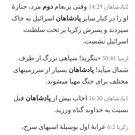
وقتی يربعام
دوم
مرد، جنازهٔ
2پادشاهان 14:29
او را در كنار ساير
پادشاهان
اسرائيل به خاک
سپردند و پسرش زكريا بر تخت سلطنت
اسرائيل نشست.
«بنگريد! سپاهی بزرگ از طرف
اِرميا 50:41
شمال میآيد!
پادشاهان
بسيار از سرزمینهای
مختلف برای جنگ مهيا میشوند.
اخاب بيش از
پادشاهان
قبل
1پادشاهان 16:30
نسبت به خداوند گناه ورزيد.
عرابهٔ اول بوسيلهٔ اسبهای سرخ،
زكريا 6:2