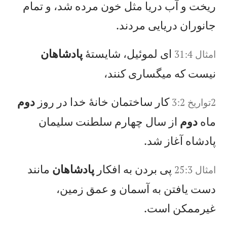
ريخت و آب دريا مثل خون مرده شد، و تمام
جانوران دريايی مردند.
ای لموئيل، شايستهٔ
پادشاهان
امثال 31:4
نيست كه ميگساری كنند،
كار ساختمان خانهٔ خدا در روز
دوم
2تواريخ 3:2
ماه
دوم
از سال چهارم سلطنت سليمان
پادشاه آغاز شد.
پی بردن به افكار
پادشاهان
مانند
امثال 25:3
دست يافتن به آسمان و عمق زمين،
غيرممكن است.