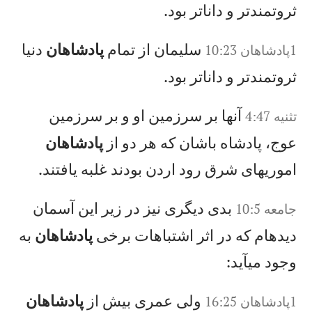
ثروتمندتر و داناتر بود.
سليمان از تمام
پادشاهان
دنيا
1پادشاهان 10:23
ثروتمندتر و داناتر بود.
آنها بر سرزمين او و بر سرزمين
تثنيه 4:47
عوج، پادشاه باشان كه هر دو از
پادشاهان
اموریهای شرق رود اردن بودند غلبه يافتند.
بدی ديگری نيز در زير اين آسمان
جامعه 10:5
ديدهام كه در اثر اشتباهات برخی
پادشاهان
به
وجود میآيد:
ولی عمری بيش از
پادشاهان
1پادشاهان 16:25