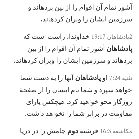
آشور تمام آن اقوام را از بين بردهاند و
سرزمين ايشان را ويران كردهاند،
خداوندا، راست است كه
2پادشاهان 19:17
پادشاهان
آشور تمام آن اقوام را از بين
بردهاند و سرزمين ايشان را ويران كردهاند،
او
پادشاهان
آنها را به دست شما
تثنيه 7:24
خواهد سپرد و شما نام ايشان را از صفحهٔ
روزگار محو خواهيد كرد. هيچكس يارای
مقاومت در برابر شما را نخواهد داشت.
فرشتهٔ
دوم
جامش را در دريا
مکاشفه 16:3