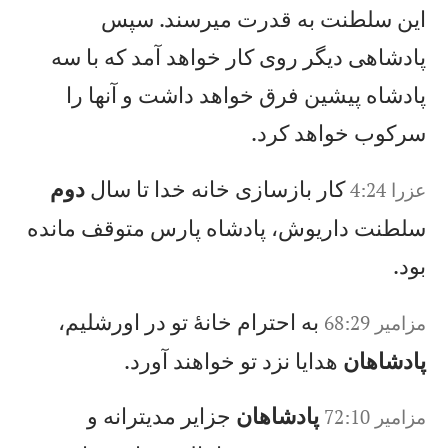
اين سلطنت به قدرت میرسند. سپس
پادشاهی ديگر روی كار خواهد آمد كه با سه
پادشاه پيشين فرق خواهد داشت و آنها را
سركوب خواهد كرد.
كار بازسازی خانه خدا تا سال
دوم
عزرا 4:24
سلطنت داريوش، پادشاه پارس متوقف مانده
بود.
به احترام خانهٔ تو در اورشليم،
مزامير 68:29
پادشاهان
هدايا نزد تو خواهند آورد.
پادشاهان
جزاير مديترانه و
مزامير 72:10