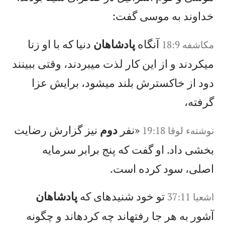
خداوند به موسی گفت:
آنگاه
پادشاهان
دنيا كه با او زنا
مکاشفه 18:9
میكردند و از اين كار لذت میبردند، وقتی ببينند
دود از خاكسترش بلند میشود، برايش عزا
گرفته،
«نفر
دوم
نيز گزارش رضايت
نوشته‌ء لوقا 19:18
بخشی داد. او گفت كه پنج برابر سرمايه
اصلی، سود كرده است.
تو خود شنيدهای كه
پادشاهان
اشعيا 37:11
آشور به هر جا رفتهاند چه كردهاند و چگونه