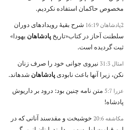
مخصوص حاكمان استفاده نكرديم.
شرح بقيهٔ رويدادهای دوران
2پادشاهان 16:19
سلطنت آحاز در كتاب«تاريخ
پادشاهان
يهودا»
ثبت گرديده است.
نيروی جوانی خود را صرف زنان
امثال 31:3
نكن، زيرا آنها باعث نابودی
پادشاهان
شدهاند.
متن نامه چنين بود: درود بر داريوش
عزرا 5:7
پادشاه!
خوشبخت و مقدسند آنانی كه در
مکاشفه 20:6
اين قيامت اول سهمی دارند. اينان از مرگ