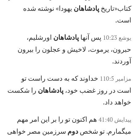
كتاب«تاريخ
پادشاهان
يهودا» نوشته شده
است.
پس آنها
پادشاهان
اورشليم،
يوشع‌ 10:23
حبرون، يرموت، لاخيش و عجلون را بيرون
آوردند.
خداوند كه به دست راست تو
مزامير 110:5
است در روز غضب خود،
پادشاهان
را شكست
خواهد داد.
هم اكنون تو را بر اين امر مهم
پيدايش 41:40
میگمارم. تو شخص
دوم
سرزمين مصر خواهی