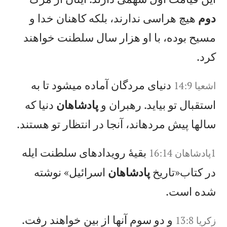
دوم
هيچ هراسی ندارند، بلكه كاهنان خدا و
مسيح بوده، با او هزار سال سلطنت خواهند
كرد.
دنيای مردگان آماده میشود تا به
اشعيا 14:9
استقبال تو بيايد. رهبران و
پادشاهان
دنيا كه
سالها پيش مردهاند، آنجا در انتظار تو هستند.
بقيهٔ رويدادهای سلطنت ايله
1پادشاهان 16:14
در كتاب«تاريخ
پادشاهان
اسرائيل» نوشته
شده است.
و دو سوم آنها از بين خواهند رفت.
زكريا 13:8