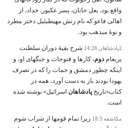
واقع بود. بعل حانان، پسر عكبور. حداد، از
اهالی فاعو كه نام زنش مهيطبئيل دختر مطرد
و نوهٔ ميذهب بود.
شرح بقيهٔ دوران سلطنت
2پادشاهان 14:28
يربعام
دوم
، كارها و فتوحات و جنگهای او، و
اينكه چطور دمشق و حمات را كه در تصرف
يهودا بودند باز به دست آورد، همه در
كتاب«تاريخ
پادشاهان
اسرائيل» نوشته شده
است.
زيرا تمام قومها از شراب شوم
مکاشفه 18:3