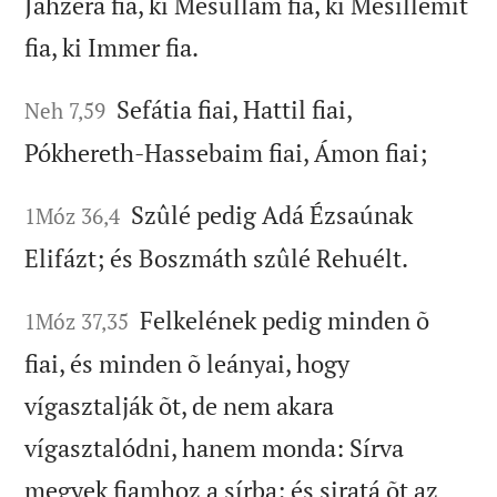
Jahzéra fia, ki Mésullám fia, ki Mésillémit
fia, ki Immer fia.
Sefátia fiai, Hattil fiai,
Neh 7,59
Pókhereth-Hassebaim fiai, Ámon fiai;
Szûlé pedig Adá Ézsaúnak
1Móz 36,4
Elifázt; és Boszmáth szûlé Rehuélt.
Felkelének pedig minden õ
1Móz 37,35
fiai, és minden õ leányai, hogy
vígasztalják õt, de nem akara
vígasztalódni, hanem monda: Sírva
megyek fiamhoz a sírba; és siratá õt az