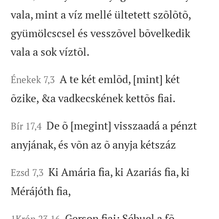
vala, mint a víz mellé ültetett szõlõtõ,
gyümölcscsel és vesszõvel bõvelkedik
vala a sok víztõl.
A te két emlõd, [mint] két
Énekek 7,3
õzike, &a vadkecskének kettõs fiai.
De õ [megint] visszaadá a pénzt
Bír 17,4
anyjának, és võn az õ anyja kétszáz
Ki Amária fia, ki Azariás fia, ki
Ezsd 7,3
Mérájóth fia,
Gerson fiai: Sébuel a fõ.
1Krón 23,16