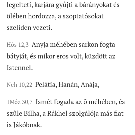
legelteti, karjára gyûjti a bárányokat és
ölében hordozza, a szoptatósokat
szelíden vezeti.
Anyja méhében sarkon fogta
Hós 12,3
bátyját, és mikor erõs volt, küzdött az
Istennel.
Pelátia, Hanán, Anája,
Neh 10,22
Ismét fogada az õ méhében, és
1Móz 30,7
szûle Bilha, a Rákhel szolgálója más fiat
is Jákóbnak.