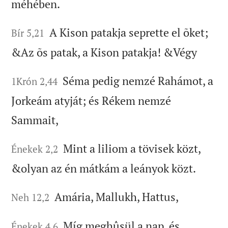
méhében.
A Kison patakja seprette el õket;
Bír 5,21
&Az õs patak, a Kison patakja! &Végy
Séma pedig nemzé Rahámot, a
1Krón 2,44
Jorkeám atyját; és Rékem nemzé
Sammait,
Mint a liliom a tövisek közt,
Énekek 2,2
&olyan az én mátkám a leányok közt.
Amária, Mallukh, Hattus,
Neh 12,2
Míg meghûsül a nap, és
Énekek 4,6