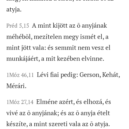
atyja.
A mint kijött az õ anyjának
Préd 5,15
méhébõl, mezítelen megy ismét el, a
mint jött vala: és semmit nem vesz el
munkájáért, a mit kezében elvinne.
Lévi fiai pedig: Gerson, Kehát,
1Móz 46,11
Mérári.
Elméne azért, és elhozá, és
1Móz 27,14
vivé az õ anyjának; és az õ anyja ételt
készíte, a mint szereti vala az õ atyja.