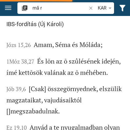
Ugrás a tartalomra
Igevers vagy szó ke
KAR
"mã r" keresése a Bibliában
IBS-fordítás (Új Károli)
Amam, Séma és Móláda;
Józs 15,26
És lõn az õ szûlésének idején,
1Móz 38,27
ímé kettõsök valának az õ méhében.
[Csak] összegörnyednek, elszülik
Jób 39,6
magzataikat, vajudásaiktól
[]megszabadulnak.
Anyád a te nyugalmadban olyan
Ez 19,10