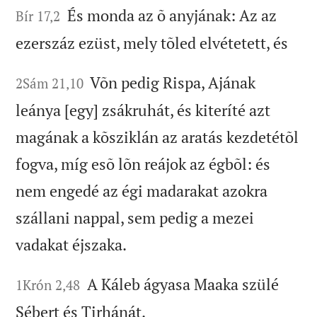
És monda az õ anyjának: Az az
Bír 17,2
ezerszáz ezüst, mely tõled elvétetett, és
Võn pedig Rispa, Ajának
2Sám 21,10
leánya [egy] zsákruhát, és kiteríté azt
magának a kõsziklán az aratás kezdetétõl
fogva, míg esõ lõn reájok az égbõl: és
nem engedé az égi madarakat azokra
szállani nappal, sem pedig a mezei
vadakat éjszaka.
A Káleb ágyasa Maaka szülé
1Krón 2,48
Sébert és Tirhánát.