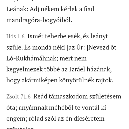
Leának: Adj nékem kérlek a fiad
mandragóra-bogyóiból.
Ismét teherbe esék, és leányt
Hós 1,6
szûle. És mondá néki [az Úr: ]Nevezd õt
Ló-Rukhámáhnak; mert nem
kegyelmezek többé az Izráel házának,
hogy akármiképen könyörülnék rajtok.
Reád támaszkodom születésem
Zsolt 71,6
óta; anyámnak méhébõl te vontál ki
engem; rólad szól az én dicséretem