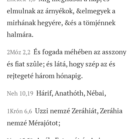
elmulnak az árnyékok, &elmegyek a
mirhának hegyére, &és a tömjénnek
halmára.
És fogada méhében az asszony
2Móz 2,2
és fiat szûle; és látá, hogy szép az és
rejtegeté három hónapig.
Hárif, Anathóth, Nébai,
Neh 10,19
Uzzi nemzé Zeráhiát, Zeráhia
1Krón 6,6
nemzé Mérajótot;