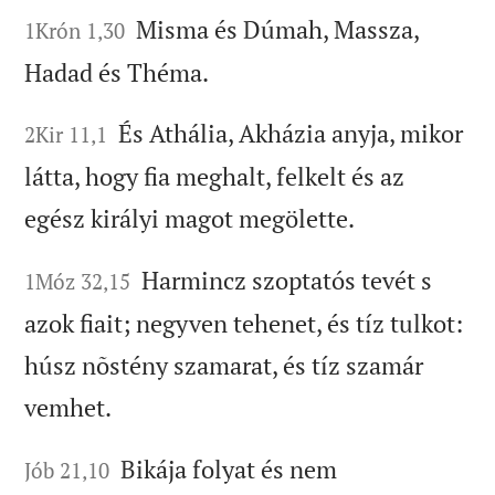
Misma és Dúmah, Massza,
1Krón 1,30
Hadad és Théma.
És Athália, Akházia anyja, mikor
2Kir 11,1
látta, hogy fia meghalt, felkelt és az
egész királyi magot megölette.
Harmincz szoptatós tevét s
1Móz 32,15
azok fiait; negyven tehenet, és tíz tulkot:
húsz nõstény szamarat, és tíz szamár
vemhet.
Bikája folyat és nem
Jób 21,10