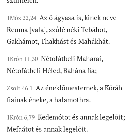
szüntelen.
Az õ ágyasa is, kinek neve
1Móz 22,24
Reuma [vala], szûlé néki Tebáhot,
Gakhámot, Thakhást és Mahákhát.
Nétofátbeli Maharai,
1Krón 11,30
Nétofátbeli Héled, Bahána fia;
Az éneklõmesternek, a Kóráh
Zsolt 46,1
fiainak éneke, a halamothra.
Kedemótot és annak legelõit;
1Krón 6,79
Mefaátot és annak legelõit.