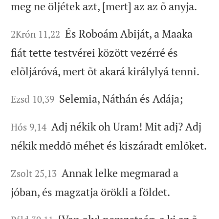
meg ne öljétek azt, [mert] az az õ anyja.
És Roboám Abiját, a Maaka
2Krón 11,22
fiát tette testvérei között vezérré és
elõljáróvá, mert õt akará királylyá tenni.
Selemia, Náthán és Adája;
Ezsd 10,39
Adj nékik oh Uram! Mit adj? Adj
Hós 9,14
nékik meddõ méhet és kiszáradt emlõket.
Annak lelke megmarad a
Zsolt 25,13
jóban, és magzatja örökli a földet.