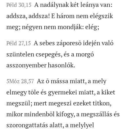
A nadálynak két leánya van:
Péld 30,15
addsza, addsza! E három nem elégszik
meg; négyen nem mondják: elég;
A sebes záporesõ idején való
Péld 27,15
szüntelen csepegés, és a morgó
asszonyember hasonlók.
Az õ mássa miatt, a mely
5Móz 28,57
elmegy tõle és gyermekei miatt, a kiket
megszül; mert megeszi ezeket titkon,
mikor mindenbõl kifogy, a megszállás és
szorongattatás alatt, a melylyel