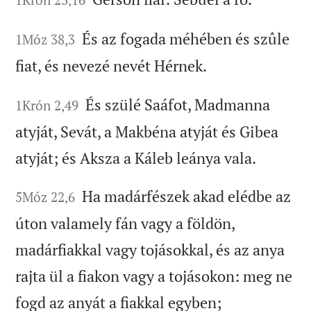
És az fogada méhében és szûle
1Móz 38,3
fiat, és nevezé nevét Hérnek.
És szülé Saáfot, Madmanna
1Krón 2,49
atyját, Sevát, a Makbéna atyját és Gibea
atyját; és Aksza a Káleb leánya vala.
Ha madárfészek akad elédbe az
5Móz 22,6
úton valamely fán vagy a földön,
madárfiakkal vagy tojásokkal, és az anya
rajta ül a fiakon vagy a tojásokon: meg ne
fogd az anyát a fiakkal egyben;