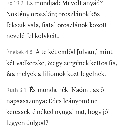
És mondjad: Mi volt anyád?
Ez 19,2
Nõstény oroszlán; oroszlánok közt
fekszik vala, fiatal oroszlánok között
nevelé fel kölykeit.
A te két emlõd [olyan,] mint
Énekek 4,5
két vadkecske, &egy zergének kettõs fia,
&a melyek a liliomok közt legelnek.
És monda néki Naómi, az õ
Ruth 3,1
napaasszonya: Édes leányom! ne
keressek-é néked nyugalmat, hogy jól
legyen dolgod?