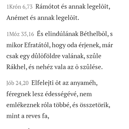
Rámótot és annak legelõit,
1Krón 6,73
Anémet és annak legelõit.
És elindúlának Béthelbõl, s
1Móz 35,16
mikor Efratától, hogy oda érjenek, már
csak egy dûlõföldre valának, szûle
Rákhel, és nehéz vala az õ szûlése.
Elfelejti õt az anyaméh,
Jób 24,20
féregnek lesz édességévé, nem
emlékeznek róla többé, és összetörik,
mint a reves fa,