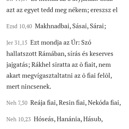
azt az egyet tedd meg nékem; ereszsz el
Makhnadbai, Sásai, Sárai;
Ezsd 10,40
Ezt mondja az Úr: Szó
Jer 31,15
hallatszott Rámában, sírás és keserves
jajgatás; Rákhel siratta az õ fiait, nem
akart megvígasztaltatni az õ fiai felõl,
mert nincsenek.
Reája fiai, Resin fiai, Nekóda fiai,
Neh 7,50
Hóseás, Hanánia, Hásub,
Neh 10,23