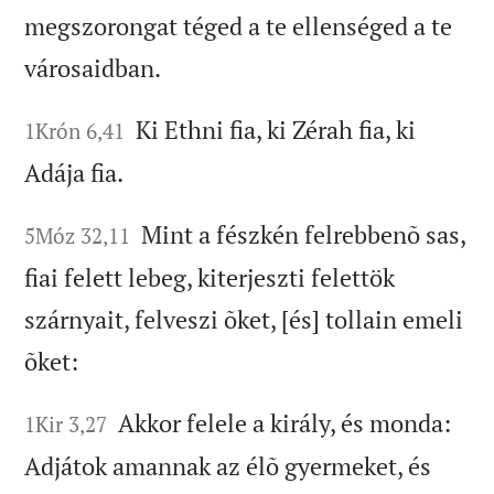
megszorongat téged a te ellenséged a te
városaidban.
Ki Ethni fia, ki Zérah fia, ki
1Krón 6,41
Adája fia.
Mint a fészkén felrebbenõ sas,
5Móz 32,11
fiai felett lebeg, kiterjeszti felettök
szárnyait, felveszi õket, [és] tollain emeli
õket:
Akkor felele a király, és monda:
1Kir 3,27
Adjátok amannak az élõ gyermeket, és