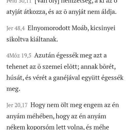
[Van oly] nemzetség, a ki az õ
Péld 30,11
atyját átkozza, és az õ anyját nem áldja.
Elnyomorodott Moáb, kicsinyei
Jer 48,4
sikoltva kiáltanak.
Azután égessék meg azt a
4Móz 19,5
tehenet az õ szemei elõtt; annak bõrét,
húsát, és vérét a ganéjával együtt égessék
meg.
Hogy nem ölt meg engem az én
Jer 20,17
anyám méhében, hogy az én anyám
nékem koporsóm lett volna, és méhe