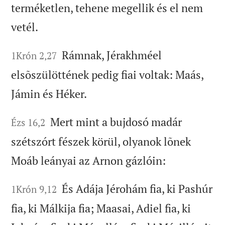
terméketlen, tehene megellik és el nem
vetél.
Rámnak, Jérakhméel
1Krón 2,27
elsõszülöttének pedig fiai voltak: Maás,
Jámin és Héker.
Mert mint a bujdosó madár
Ézs 16,2
szétszórt fészek körül, olyanok lõnek
Moáb leányai az Arnon gázlóin:
És Adája Jérohám fia, ki Pashúr
1Krón 9,12
fia, ki Málkija fia; Maasai, Adiel fia, ki