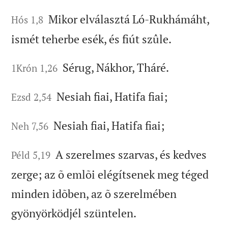
Mikor elválasztá Ló-Rukhámáht,
Hós 1,8
ismét teherbe esék, és fiút szûle.
Sérug, Nákhor, Tháré.
1Krón 1,26
Nesiah fiai, Hatifa fiai;
Ezsd 2,54
Nesiah fiai, Hatifa fiai;
Neh 7,56
A szerelmes szarvas, és kedves
Péld 5,19
zerge; az õ emlõi elégítsenek meg téged
minden idõben, az õ szerelmében
gyönyörködjél szüntelen.