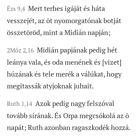
Mert terhes igáját és háta
Ézs 9,4
vesszejét, az õt nyomorgatónak botját
összetöröd, mint a Midián napján;
Midián papjának pedig hét
2Móz 2,16
leánya vala, és oda menének és [vizet]
húzának és tele merék a válúkat, hogy
megitassák atyjoknak juhait.
Azok pedig nagy felszóval
Ruth 1,14
tovább sírának. És Orpa megcsókolá az õ
napát; Ruth azonban ragaszkodék hozzá.