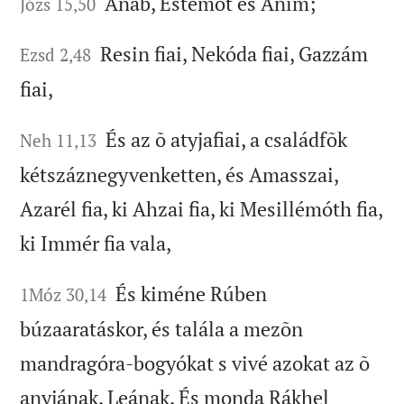
Anáb, Estemót és Anim;
Józs 15,50
Resin fiai, Nekóda fiai, Gazzám
Ezsd 2,48
fiai,
És az õ atyjafiai, a családfõk
Neh 11,13
kétszáznegyvenketten, és Amasszai,
Azarél fia, ki Ahzai fia, ki Mesillémóth fia,
ki Immér fia vala,
És kiméne Rúben
1Móz 30,14
búzaaratáskor, és talála a mezõn
mandragóra-bogyókat s vivé azokat az õ
anyjának, Leának. És monda Rákhel