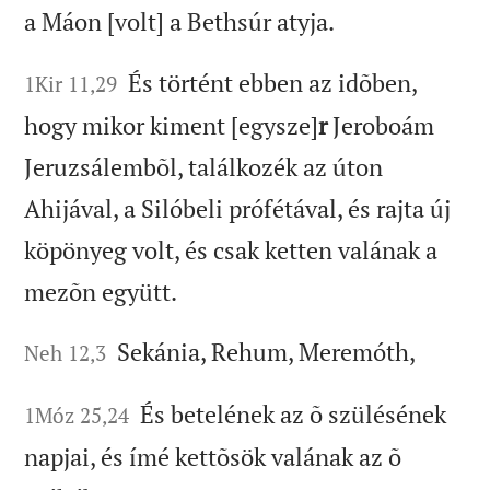
a Máon [volt] a Bethsúr atyja.
És történt ebben az idõben,
1Kir 11,29
hogy mikor kiment [egysze]
r
Jeroboám
Jeruzsálembõl, találkozék az úton
Ahijával, a Silóbeli prófétával, és rajta új
köpönyeg volt, és csak ketten valának a
mezõn együtt.
Sekánia, Rehum, Meremóth,
Neh 12,3
És betelének az õ szülésének
1Móz 25,24
napjai, és ímé kettõsök valának az õ