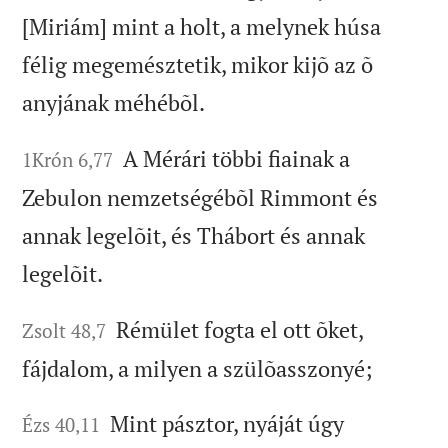
[Miriám] mint a holt, a melynek húsa
félig megemésztetik, mikor kijõ az õ
anyjának méhébõl.
A Mérári többi fiainak a
1Krón 6,77
Zebulon nemzetségébõl Rimmont és
annak legelõit, és Thábort és annak
legelõit.
Rémület fogta el ott õket,
Zsolt 48,7
fájdalom, a milyen a szülõasszonyé;
Mint pásztor, nyáját úgy
Ézs 40,11