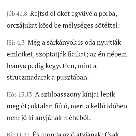
Rejtsd el õket együvé a porba,
Jób 40,8
orczájukat kösd be mélységes sötéttel:
Még a sárkányok is oda nyujtják
JSir 4,3
emlõiket, szoptatják fiaikat; az én népem
leánya pedig kegyetlen, mint a
struczmadarak a pusztában.
A szülõasszony kínjai lepik
Hós 13,13
meg õt; oktalan fiú õ, mert a kellõ idõben
nem jõ ki anyjának méhébõl.
És monda az õ atyjának: Csak
Bír 11,37