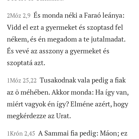
És monda néki a Faraó leánya:
2Móz 2,9
Vidd el ezt a gyermeket és szoptasd fel
nékem, és én megadom a te jutalmadat.
És vevé az asszony a gyermeket és
szoptatá azt.
Tusakodnak vala pedig a fiak
1Móz 25,22
az õ méhében. Akkor monda: Ha így van,
miért vagyok én így? Elméne azért, hogy
megkérdezze az Urat.
A Sammai fia pedig: Máon; ez
1Krón 2,45