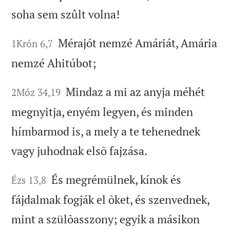
soha sem szûlt volna!
Mérajót nemzé Amáriát, Amária
1Krón 6,7
nemzé Ahitúbot;
Mindaz a mi az anyja méhét
2Móz 34,19
megnyitja, enyém legyen, és minden
hímbarmod is, a mely a te tehenednek
vagy juhodnak elsõ fajzása.
És megrémülnek, kínok és
Ézs 13,8
fájdalmak fogják el õket, és szenvednek,
mint a szülõasszony; egyik a másikon