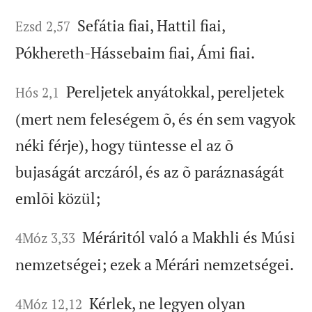
Sefátia fiai, Hattil fiai,
Ezsd 2,57
Pókhereth-Hássebaim fiai, Ámi fiai.
Pereljetek anyátokkal, pereljetek
Hós 2,1
(mert nem feleségem õ, és én sem vagyok
néki férje), hogy tüntesse el az õ
bujaságát arczáról, és az õ paráznaságát
emlõi közül;
Méráritól való a Makhli és Músi
4Móz 3,33
nemzetségei; ezek a Mérári nemzetségei.
Kérlek, ne legyen olyan
4Móz 12,12