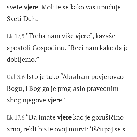
svete
vjere
. Molite se kako vas upućuje
Sveti Duh.
“Treba nam više
vjere
”, kazaše
Lk 17,5
apostoli Gospodinu. “Reci nam kako da je
dobijemo.”
Isto je tako “Abraham povjerovao
Gal 3,6
Bogu, i Bog ga je proglasio pravednim
zbog njegove
vjere
”.
“Da imate
vjere
kao je gorušičino
Lk 17,6
zrno, rekli biste ovoj murvi: ‘Iščupaj se s