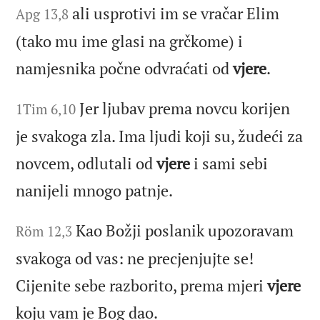
ali usprotivi im se vračar Elim
Apg 13,8
(tako mu ime glasi na grčkome) i
namjesnika počne odvraćati od
vjere
.
Jer ljubav prema novcu korijen
1Tim 6,10
je svakoga zla. Ima ljudi koji su, žudeći za
novcem, odlutali od
vjere
i sami sebi
nanijeli mnogo patnje.
Kao Božji poslanik upozoravam
Röm 12,3
svakoga od vas: ne precjenjujte se!
Cijenite sebe razborito, prema mjeri
vjere
koju vam je Bog dao.