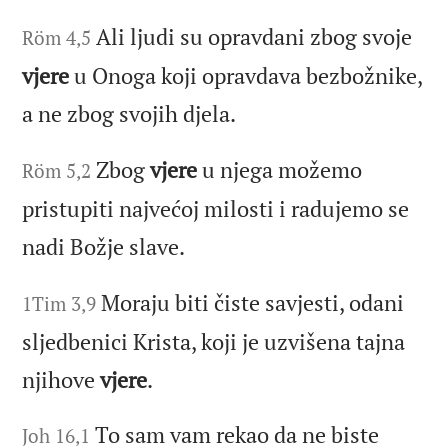
Ali ljudi su opravdani zbog svoje
Röm 4,5
vjere
u Onoga koji opravdava bezbožnike,
a ne zbog svojih djela.
Zbog
vjere
u njega možemo
Röm 5,2
pristupiti najvećoj milosti i radujemo se
nadi Božje slave.
Moraju biti čiste savjesti, odani
1Tim 3,9
sljedbenici Krista, koji je uzvišena tajna
njihove
vjere
.
To sam vam rekao da ne biste
Joh 16,1