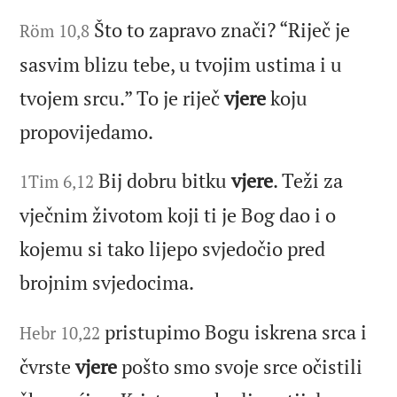
Što to zapravo znači? “Riječ je
Röm 10,8
sasvim blizu tebe, u tvojim ustima i u
tvojem srcu.” To je riječ
vjere
koju
propovijedamo.
Bij dobru bitku
vjere
. Teži za
1Tim 6,12
vječnim životom koji ti je Bog dao i o
kojemu si tako lijepo svjedočio pred
brojnim svjedocima.
pristupimo Bogu iskrena srca i
Hebr 10,22
čvrste
vjere
pošto smo svoje srce očistili