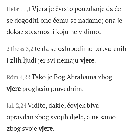
Vjera je čvrsto pouzdanje da će
Hebr 11,1
se dogoditi ono čemu se nadamo; ona je
dokaz stvarnosti koju ne vidimo.
te da se oslobodimo pokvarenih
2Thess 3,2
i zlih ljudi jer svi nemaju
vjere
.
Tako je Bog Abrahama zbog
Röm 4,22
vjere
proglasio pravednim.
Vidite, dakle, čovjek biva
Jak 2,24
opravdan zbog svojih djela, a ne samo
zbog svoje
vjere
.