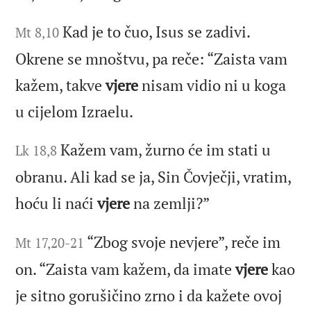
Kad je to čuo, Isus se zadivi.
Mt 8,10
Okrene se mnoštvu, pa reče: “Zaista vam
kažem, takve
vjere
nisam vidio ni u koga
u cijelom Izraelu.
Kažem vam, žurno će im stati u
Lk 18,8
obranu. Ali kad se ja, Sin Čovječji, vratim,
hoću li naći
vjere
na zemlji?”
“Zbog svoje nevjere”, reče im
Mt 17,20-21
on. “Zaista vam kažem, da imate
vjere
kao
je sitno gorušičino zrno i da kažete ovoj