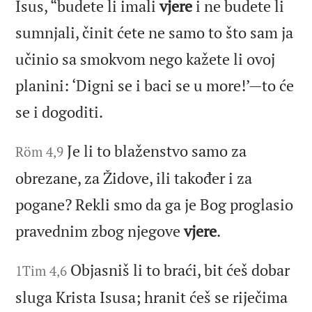
Isus, “budete li imali
vjere
i ne budete li
sumnjali, činit ćete ne samo to što sam ja
učinio sa smokvom nego kažete li ovoj
planini: ‘Digni se i baci se u more!’—to će
se i dogoditi.
Je li to blaženstvo samo za
Röm 4,9
obrezane, za Židove, ili također i za
pogane? Rekli smo da ga je Bog proglasio
pravednim zbog njegove
vjere
.
Objasniš li to braći, bit ćeš dobar
1Tim 4,6
sluga Krista Isusa; hranit ćeš se riječima