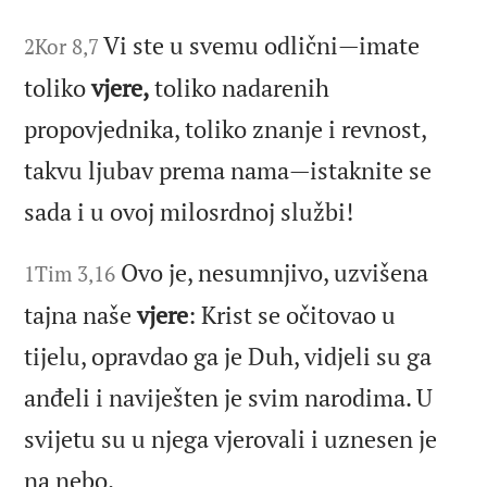
Vi ste u svemu odlični—imate
2Kor 8,7
toliko
vjere,
toliko nadarenih
propovjednika, toliko znanje i revnost,
takvu ljubav prema nama—istaknite se
sada i u ovoj milosrdnoj službi!
Ovo je, nesumnjivo, uzvišena
1Tim 3,16
tajna naše
vjere
: Krist se očitovao u
tijelu, opravdao ga je Duh, vidjeli su ga
anđeli i naviješten je svim narodima. U
svijetu su u njega vjerovali i uznesen je
na nebo.