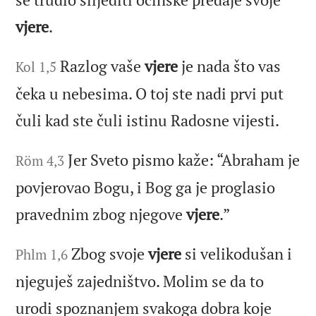
vjere
.
Razlog vaše
vjere
je nada što vas
Kol 1,5
čeka u nebesima. O toj ste nadi prvi put
čuli kad ste čuli istinu Radosne vijesti.
Jer Sveto pismo kaže: “Abraham je
Röm 4,3
povjerovao Bogu, i Bog ga je proglasio
pravednim zbog njegove
vjere
.”
Zbog svoje
vjere
si velikodušan i
Phlm 1,6
njeguješ zajedništvo. Molim se da to
urodi spoznanjem svakoga dobra koje