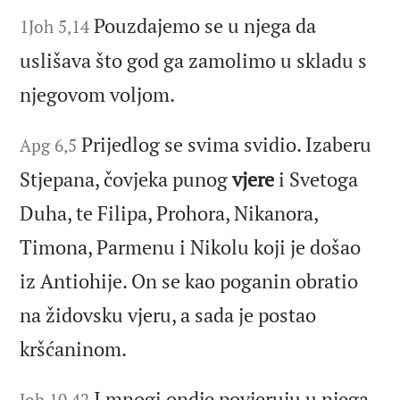
Pouzdajemo se u njega da
1Joh 5,14
uslišava što god ga zamolimo u skladu s
njegovom voljom.
Prijedlog se svima svidio. Izaberu
Apg 6,5
Stjepana, čovjeka punog
vjere
i Svetoga
Duha, te Filipa, Prohora, Nikanora,
Timona, Parmenu i Nikolu koji je došao
iz Antiohije. On se kao poganin obratio
na židovsku vjeru, a sada je postao
kršćaninom.
I mnogi ondje povjeruju u njega.
Joh 10,42