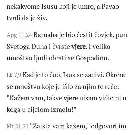
nekakvome Isusu koji je umro, a Pavao
tvrdi da je živ.
Barnaba je bio čestit čovjek, pun
Apg 11,24
Svetoga Duha i čvrste
vjere
. I veliko
mnoštvo ljudi obrati se Gospodinu.
Kad je to čuo, Isus se zadivi. Okrene
Lk 7,9
se mnoštvu koje je išlo za njim te reče:
“Kažem vam, takve
vjere
nisam vidio ni u
koga u cijelom Izraelu!”
“Zaista vam kažem,” odgovori im
Mt 21,21