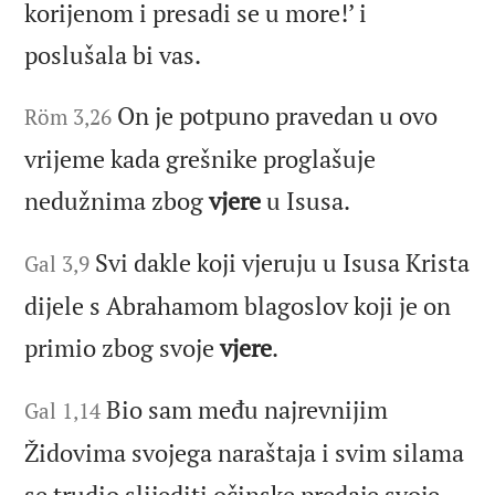
korijenom i presadi se u more!’ i
poslušala bi vas.
On je potpuno pravedan u ovo
Röm 3,26
vrijeme kada grešnike proglašuje
nedužnima zbog
vjere
u Isusa.
Svi dakle koji vjeruju u Isusa Krista
Gal 3,9
dijele s Abrahamom blagoslov koji je on
primio zbog svoje
vjere
.
Bio sam među najrevnijim
Gal 1,14
Židovima svojega naraštaja i svim silama
se trudio slijediti očinske predaje svoje