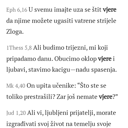
U svemu imajte uza se štit
vjere
Eph 6,16
da njime možete ugasiti vatrene strijele
Zloga.
Ali budimo trijezni, mi koji
1Thess 5,8
pripadamo danu. Obucimo oklop
vjere
i
ljubavi, stavimo kacigu—nadu spasenja.
On upita učenike: “Što ste se
Mk 4,40
toliko prestrašili? Zar još nemate
vjere
?”
Ali vi, ljubljeni prijatelji, morate
Jud 1,20
izgrađivati svoj život na temelju svoje