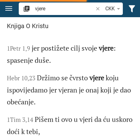
Zum Inhalt springen
Bibelstelle oder Begr
CKK
Suche "vjere" in der Bibel
Knjiga O Kristu
jer postižete cilj svoje
vjere
:
1Petr 1,9
spasenje duše.
Držimo se čvrsto
vjere
koju
Hebr 10,23
ispovijedamo jer vjeran je onaj koji je dao
obećanje.
Pišem ti ovo u vjeri da ću uskoro
1Tim 3,14
doći k tebi,