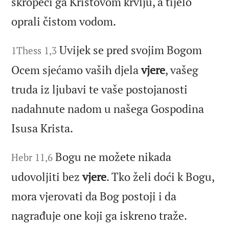
škropeći ga Kristovom krvlju, a tijelo
oprali čistom vodom.
Uvijek se pred svojim Bogom
1Thess 1,3
Ocem sjećamo vaših djela
vjere
, vašeg
truda iz ljubavi te vaše postojanosti
nadahnute nadom u našega Gospodina
Isusa Krista.
Bogu ne možete nikada
Hebr 11,6
udovoljiti bez
vjere
. Tko želi doći k Bogu,
mora vjerovati da Bog postoji i da
nagrađuje one koji ga iskreno traže.