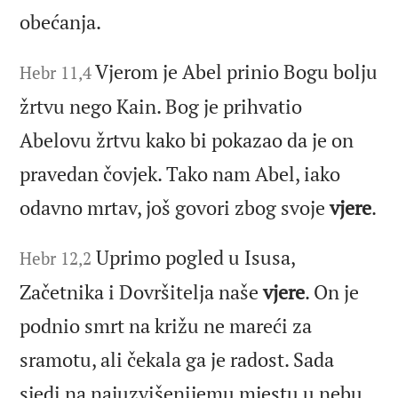
obećanja.
Vjerom je Abel prinio Bogu bolju
Hebr 11,4
žrtvu nego Kain. Bog je prihvatio
Abelovu žrtvu kako bi pokazao da je on
pravedan čovjek. Tako nam Abel, iako
odavno mrtav, još govori zbog svoje
vjere
.
Uprimo pogled u Isusa,
Hebr 12,2
Začetnika i Dovršitelja naše
vjere
. On je
podnio smrt na križu ne mareći za
sramotu, ali čekala ga je radost. Sada
sjedi na najuzvišenijemu mjestu u nebu,