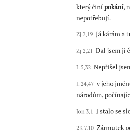
který činí
pokání
, 
nepotřebují.
Já kárám a t
Zj 3,19
Dal jsem jí 
Zj 2,21
Nepřišel jse
L 5,32
v jeho jmén
L 24,47
národům, počínají
I stalo se s
Jon 3,1
Zármutek po
2K 7,10