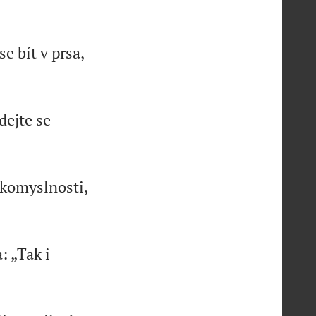
e bít v prsa,
dejte se
lkomyslnosti,
: „Tak i