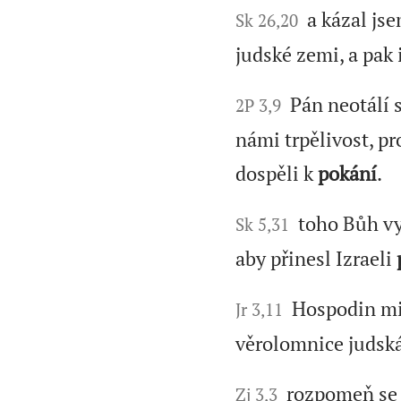
a kázal js
Sk 26,20
judské zemi, a pak
Pán neotálí s
2P 3,9
námi trpělivost, pr
dospěli k
pokání
.
toho Bůh vyv
Sk 5,31
aby přinesl Izraeli
Hospodin mi ř
Jr 3,11
věrolomnice judská
rozpomeň se te
Zj 3,3