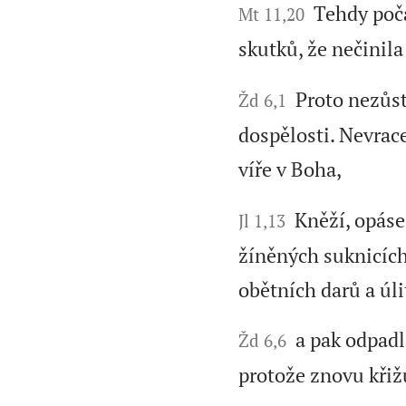
Tehdy poča
Mt 11,20
skutků, že nečinil
Proto nezůst
Žd 6,1
dospělosti. Nevra
víře v Boha,
Kněží, opásej
Jl 1,13
žíněných suknicíc
obětních darů a úli
a pak odpadl
Žd 6,6
protože znovu křiž