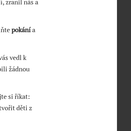
, zranil nás a
Čiňte
pokání
a
vás vedl k
bili žádnou
te si říkat:
ořit děti z