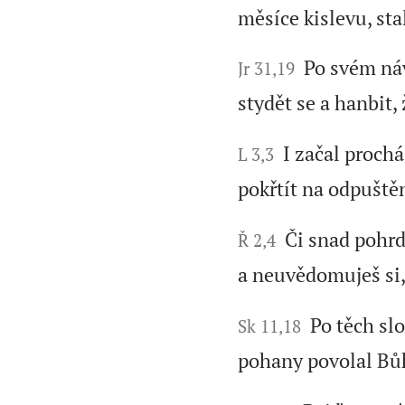
měsíce kislevu, st
Po svém náv
Jr 31,19
stydět se a hanbit,
I začal prochá
L 3,3
pokřtít na odpuštěn
Či snad pohrd
Ř 2,4
a neuvědomuješ si, 
Po těch slo
Sk 11,18
pohany povolal Bů