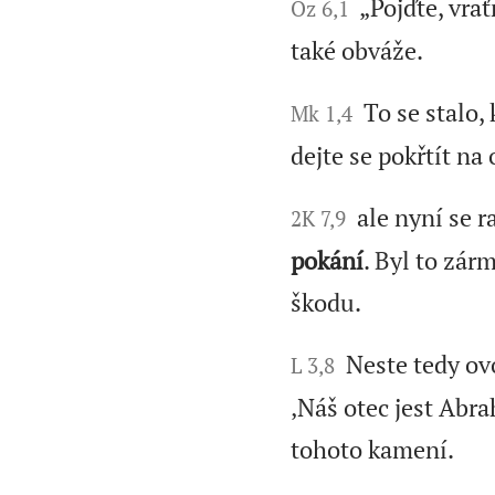
„Pojďte, vrať
Oz 6,1
také obváže.
To se stalo, 
Mk 1,4
dejte se pokřtít na
ale nyní se ra
2K 7,9
pokání
. Byl to zár
škodu.
Neste tedy ovo
L 3,8
‚Náš otec jest Abr
tohoto kamení.