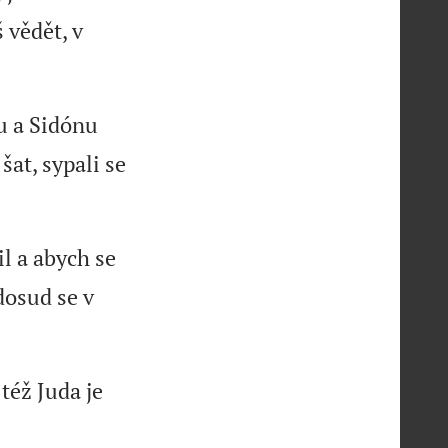
š vědět, v
ru a Sidónu
šat, sypali se
l a abych se
dosud se v
též Juda je