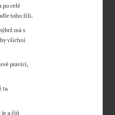
 po celé
dle toho žili.
 nýbrž má s
aby všichni
své pravici,
ž ta
 je a čiň