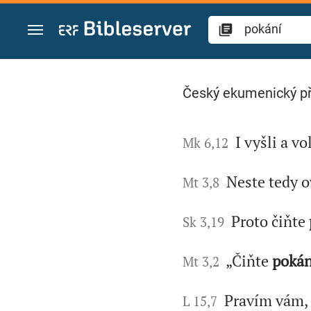
Přejít na obsah
Hledat "pokání" v B
Český ekumenický p
I vyšli a vo
Mk 6,12
Neste tedy ov
Mt 3,8
Proto čiňte
Sk 3,19
„Čiňte
pokán
Mt 3,2
Pravím vám, ž
L 15,7