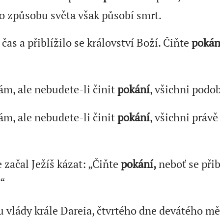
po způsobu světa však působí smrt.
čas a přiblížilo se království Boží. Čiňte
poká
m, ale nebudete-li činit
pokání
, všichni podo
m, ale nebudete-li činit
pokání
, všichni právě
 začal Ježíš kázat: „Čiňte
pokání,
neboť se přib
“
 vlády krále Dareia, čtvrtého dne devátého měs