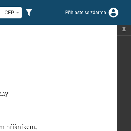
hledat biblický verš nebo slovo
CEP
Přihlaste se zdarma
chy
ím hříšníkem,