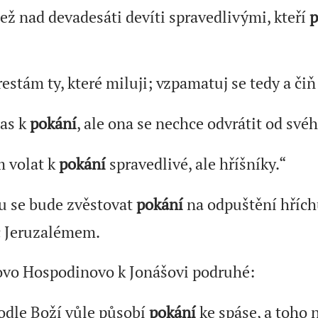
než nad devadesáti devíti spravedlivými, kteří
p
restám ty, které miluji; vzpamatuj se tedy a či
čas k
pokání
, ale ona se nechce odvrátit od své
m volat k
pokání
spravedlivé, ale hříšníky.“
u se bude zvěstovat
pokání
na odpuštění hříc
c Jeruzalémem.
lovo Hospodinovo k Jonášovi podruhé:
dle Boží vůle působí
pokání
ke spáse, a toho 