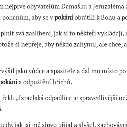
em nejprve obyvatelům Damašku a Jeruzaléma a
 i pohanům, aby se v
pokání
obrátili k Bohu a po
plnit svá zaslíbení, jak si to někteří vykládají,
otože si nepřeje, aby někdo zahynul, ale chce, 
ýšil jako vůdce a spasitele a dal mu místo po 
pokání
a odpuštění hříchů.
ekl: „Izraelská odpadlice je spravedlivější ne
.
dy, jak jsi mé slovo přijal a slyšel, zachovávej