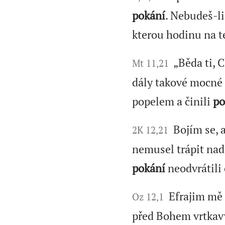
pokání
. Nebudeš-li 
kterou hodinu na t
„Běda ti, C
Mt 11,21
dály takové mocné s
popelem a činili
po
Bojím se, 
2K 12,21
nemusel trápit nad 
pokání
neodvrátili 
Efrajim mě o
Oz 12,1
před Bohem vrtkavý