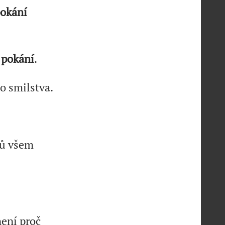
okání
ň
pokání
.
ho smilstva.
hů všem
není proč