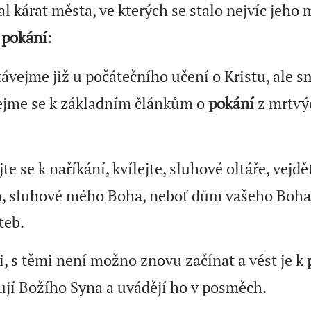
l kárat města, ve kterých se stalo nejvíc jeho
a
pokání
:
ávejme již u počátečního učení o Kristu, ale 
cejme se k základním článkům o
pokání
z mrtvýc
te se k naříkání, kvílejte, sluhové oltáře, vejdě
h, sluhové mého Boha, neboť dům vašeho Boha
teb.
i, s těmi není možno znovu začínat a vést je k
ují Božího Syna a uvádějí ho v posměch.