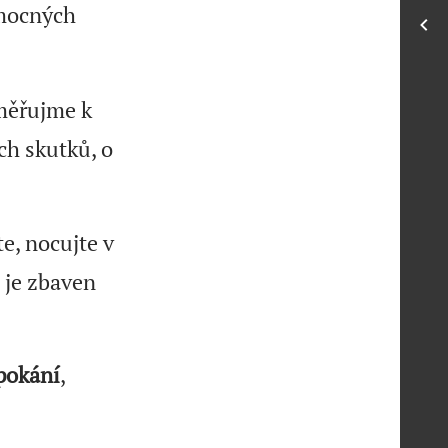
 mocných
směřujme k
h skutků, o
te, nocujte v
 je zbaven
pokání
,