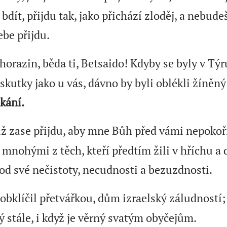
bdít, přijdu tak, jako přichází zloděj, a nebude
ebe přijdu.
horazin, běda ti, Betsaido! Kdyby se byly v Tý
kutky jako u vás, dávno by byli oblékli žíněný 
kání.
až zase přijdu, aby mne Bůh před vámi nepokoři
mnohými z těch, kteří předtím žili v hříchu a 
od své nečistoty, necudnosti a bezuzdnosti.
bklíčil přetvářkou, dům izraelský záludností; 
 stále, i když je věrný svatým obyčejům.