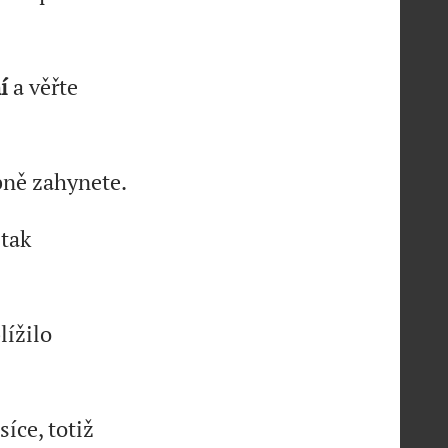
ní
a věřte
bně zahynete.
 tak
lížilo
íce, totiž