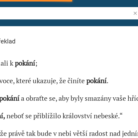
Vy
ibli
řeklad
lali k
pokání
;
oce, které ukazuje, že činíte
pokání
.
pokání
a obraťte se, aby byly smazány vaše hří
í,
neboť se přiblížilo království nebeské.“
e právě tak bude v nebi větší radost nad jedn