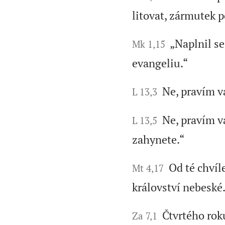
litovat, zármutek 
„Naplnil se 
Mk 1,15
evangeliu.“
Ne, pravím vá
L 13,3
Ne, pravím vá
L 13,5
zahynete.“
Od té chvíle
Mt 4,17
království nebeské.
Čtvrtého roku
Za 7,1