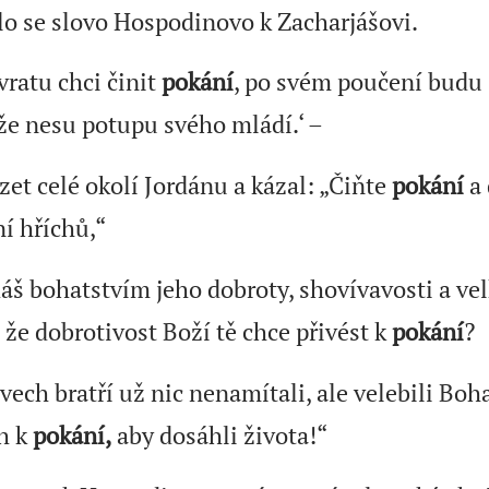
alo se slovo Hospodinovo k Zacharjášovi.
ratu chci činit
pokání
, po svém poučení budu s
 že nesu potupu svého mládí.‘ –
zet celé okolí Jordánu a kázal: „Čiňte
pokání
a 
í hříchů,“
áš bohatstvím jeho dobroty, shovívavosti a ve
že dobrotivost Boží tě chce přivést k
pokání
?
vech bratří už nic nenamítali, ale velebili Boha
h k
pokání,
aby dosáhli života!“