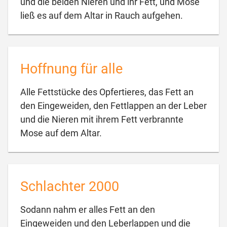
und die beiden Nieren und ihr Fett, und Mose

ließ es auf dem Altar in Rauch aufgehen.
Hoffnung für alle
Alle Fettstücke des Opfertieres, das Fett an
den Eingeweiden, den Fettlappen an der Leber
und die Nieren mit ihrem Fett verbrannte

Mose auf dem Altar.
Schlachter 2000
Sodann nahm er alles Fett an den
Eingeweiden und den Leberlappen und die