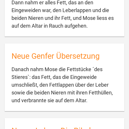
Dann nahm er alles Fett, das an den
Eingeweiden war, den Leberlappen und die
beiden Nieren und ihr Fett, und Mose liess es

auf dem Altar in Rauch aufgehen.
Neue Genfer Übersetzung
Danach nahm Mose die Fettstücke ´des
Stieres`: das Fett, das die Eingeweide
umschließt, den Fettlappen über der Leber
sowie die beiden Nieren mit ihren Fetthüllen,

und verbrannte sie auf dem Altar.