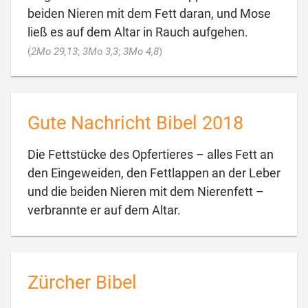
beiden Nieren mit dem Fett daran, und Mose
ließ es auf dem Altar in Rauch aufgehen.

(
2Mo 29,13
;
3Mo 3,3
;
3Mo 4,8
)
Gute Nachricht Bibel 2018
Die Fettstücke des Opfertieres – alles Fett an
den Eingeweiden, den Fettlappen an der Leber
und die beiden Nieren mit dem Nierenfett –

verbrannte er auf dem Altar.
Zürcher Bibel