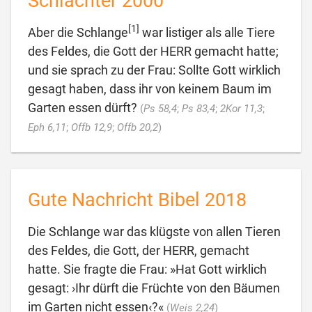
Schlachter 2000
[1]
Aber die Schlange
war listiger als alle Tiere
des Feldes, die Gott der HERR gemacht hatte;
und sie sprach zu der Frau: Sollte Gott wirklich
gesagt haben, dass ihr von keinem Baum im
Garten essen dürft?
(
Ps 58,4
;
Ps 83,4
;
2Kor 11,3
;

Eph 6,11
;
Offb 12,9
;
Offb 20,2
)
Gute Nachricht Bibel 2018
Die Schlange war das klügste von allen Tieren
des Feldes, die Gott, der HERR, gemacht
hatte. Sie fragte die Frau: »Hat Gott wirklich
gesagt: ›Ihr dürft die Früchte von den Bäumen

im Garten nicht essen‹?«
(
Weis 2,24
)